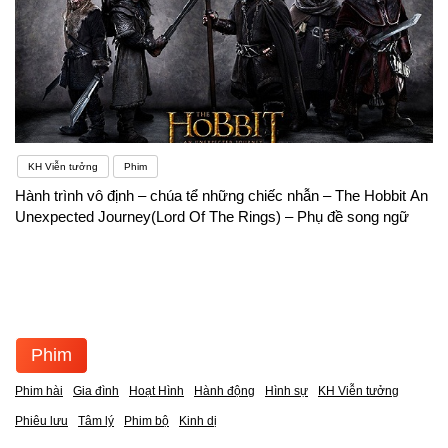
KH Viễn tưởng
Phim
Hành trình vô định – chúa tể những chiếc nhẫn – The Hobbit An
Unexpected Journey(Lord Of The Rings) – Phụ đề song ngữ
Phim
Phim hài
Gia đình
Hoạt Hình
Hành động
Hình sự
KH Viễn tưởng
Phiêu lưu
Tâm lý
Phim bộ
Kinh dị