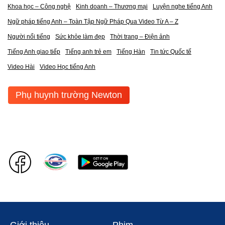
Khoa học – Công nghệ
Kinh doanh – Thương mại
Luyện nghe tiếng Anh
Ngữ pháp tiếng Anh – Toàn Tập Ngữ Pháp Qua Video Từ A – Z
Người nổi tiếng
Sức khỏe làm đẹp
Thời trang – Điện ảnh
Tiếng Anh giao tiếp
Tiếng anh trẻ em
Tiếng Hàn
Tin tức Quốc tế
Video Hài
Video Học tiếng Anh
Phụ huynh trường Newton
Giới thiệu
Phim