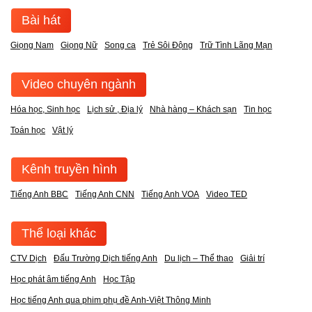
Bài hát
Giọng Nam
Giọng Nữ
Song ca
Trẻ Sôi Động
Trữ Tình Lãng Mạn
Video chuyên ngành
Hóa học, Sinh học
Lịch sử , Địa lý
Nhà hàng – Khách sạn
Tin học
Toán học
Vật lý
Kênh truyền hình
Tiếng Anh BBC
Tiếng Anh CNN
Tiếng Anh VOA
Video TED
Thể loại khác
CTV Dịch
Đấu Trường Dịch tiếng Anh
Du lịch – Thể thao
Giải trí
Học phát âm tiếng Anh
Học Tập
Học tiếng Anh qua phim phụ đề Anh-Việt Thông Minh