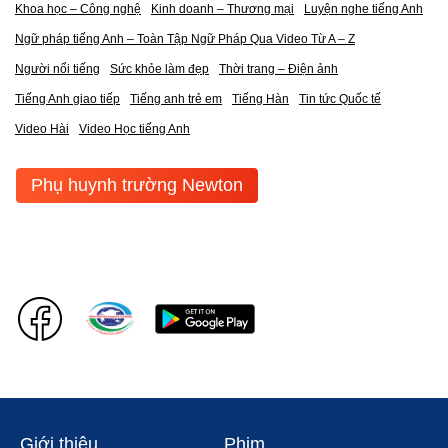
Khoa học – Công nghệ
Kinh doanh – Thương mại
Luyện nghe tiếng Anh
Ngữ pháp tiếng Anh – Toàn Tập Ngữ Pháp Qua Video Từ A – Z
Người nổi tiếng
Sức khỏe làm đẹp
Thời trang – Điện ảnh
Tiếng Anh giao tiếp
Tiếng anh trẻ em
Tiếng Hàn
Tin tức Quốc tế
Video Hài
Video Học tiếng Anh
Phụ huynh trường Newton
Giới thiệu
Phim