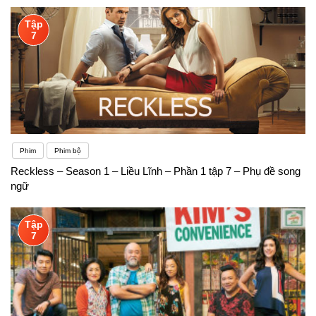
Tập
7
Phim
Phim bộ
Reckless – Season 1 – Liều Lĩnh – Phần 1 tập 7 – Phụ đề song
ngữ
Tập
7