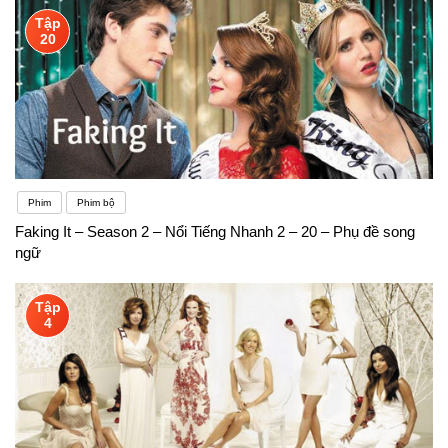
Tập
20
Phim
Phim bộ
Faking It – Season 2 – Nổi Tiếng Nhanh 2 – 20 – Phụ đề song
ngữ
Tập
4