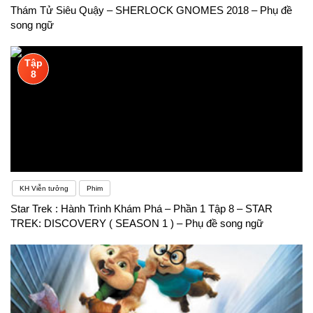
chán nản với tiếng Anh của bạn không phải là do
Thám Tử Siêu Quậy – SHERLOCK GNOMES 2018 – Phụ đề
song ngữ
bạn không yêu thích chúng mà là do chưa học đúng
phương pháp. Quá chú trọng ngữ pháp, chỉ học trên
Tập
8
sách vở, tài liệu tham khảo khô khan… đều là
những vấn đề người học tiếng Anh có thể học phải
KH Viễn tưởng
Phim
Star Trek : Hành Trình Khám Phá – Phần 1 Tập 8 – STAR
TREK: DISCOVERY ( SEASON 1 ) – Phụ đề song ngữ