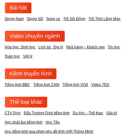
Bài hát
Giọng Nam
Giọng Nữ
Song ca
Trẻ Sôi Động
Trữ Tình Lãng Mạn
Video chuyên ngành
Hóa học, Sinh học
Lịch sử , Địa lý
Nhà hàng – Khách sạn
Tin học
Toán học
Vật lý
Kênh truyền hình
Tiếng Anh BBC
Tiếng Anh CNN
Tiếng Anh VOA
Video TED
Thể loại khác
CTV Dịch
Đấu Trường Dịch tiếng Anh
Du lịch – Thể thao
Giải trí
Học phát âm tiếng Anh
Học Tập
Học tiếng Anh qua phim phụ đề Anh-Việt Thông Minh