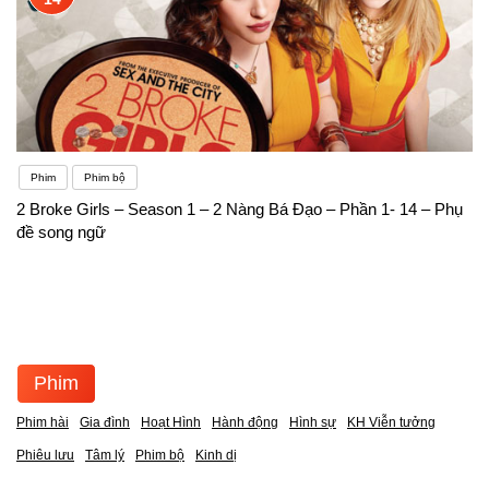
Phim
Phim bộ
2 Broke Girls – Season 1 – 2 Nàng Bá Đạo – Phần 1- 14 – Phụ
đề song ngữ
Phim
Phim hài
Gia đình
Hoạt Hình
Hành động
Hình sự
KH Viễn tưởng
Phiêu lưu
Tâm lý
Phim bộ
Kinh dị