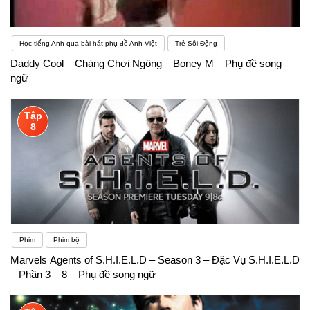
Học tiếng Anh qua bài hát phụ đề Anh-Việt
Trẻ Sôi Động
Daddy Cool – Chàng Chơi Ngông – Boney M – Phụ đề song
ngữ
Tập
8
Phim
Phim bộ
Marvels Agents of S.H.I.E.L.D – Season 3 – Đặc Vụ S.H.I.E.L.D
– Phần 3 – 8 – Phụ đề song ngữ