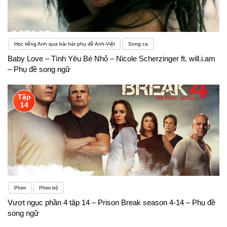
Học tiếng Anh qua bài hát phụ đề Anh-Việt
Song ca
Baby Love – Tình Yêu Bé Nhỏ – Nicole Scherzinger ft. will.i.am
– Phụ đề song ngữ
Tập
14
Phim
Phim bộ
Vượt ngục phần 4 tập 14 – Prison Break season 4-14 – Phụ đề
song ngữ