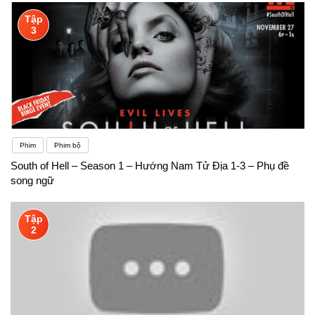
Tập
3
Phim
Phim bộ
South of Hell – Season 1 – Hướng Nam Tử Địa 1-3 – Phụ đề
song ngữ
Tập
2