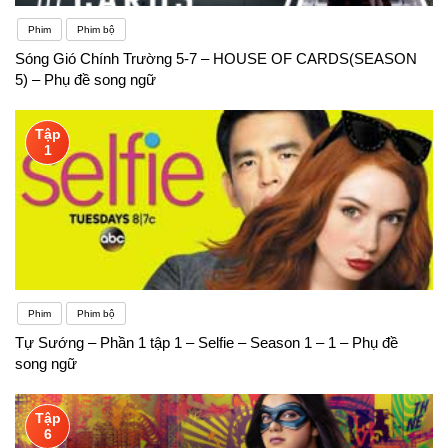
Phim
Phim bộ
Sóng Gió Chính Trường 5-7 – HOUSE OF CARDS(SEASON
5) – Phụ đề song ngữ
Tập
1
Phim
Phim bộ
Tự Sướng – Phần 1 tập 1 – Selfie – Season 1 – 1 – Phụ đề
song ngữ
Tập
6