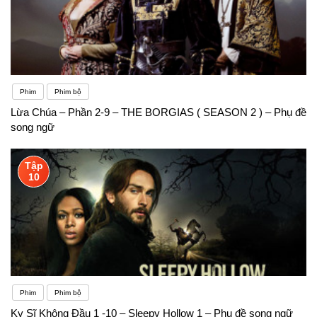
Phim
Phim bộ
Lừa Chúa – Phần 2-9 – THE BORGIAS ( SEASON 2 ) – Phụ đề
song ngữ
Tập
10
Phim
Phim bộ
Kỵ Sĩ Không Đầu 1 -10 – Sleepy Hollow 1 – Phụ đề song ngữ