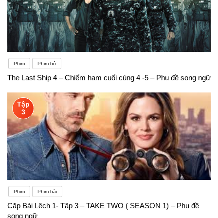
Phim
Phim bộ
The Last Ship 4 – Chiếm hạm cuối cùng 4 -5 – Phụ đề song ngữ
Tập
3
Phim
Phim hài
Cặp Bài Lệch 1- Tập 3 – TAKE TWO ( SEASON 1) – Phụ đề
song ngữ