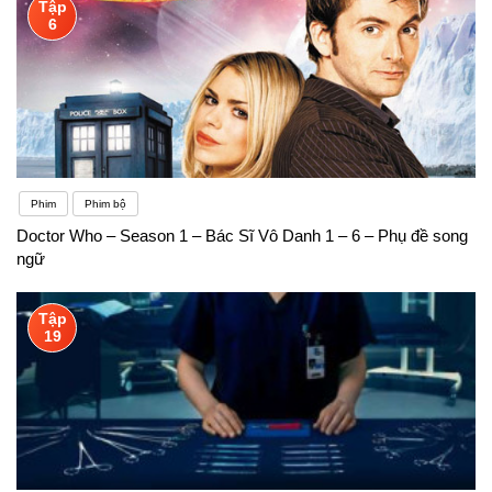
Tập
6
Phim
Phim bộ
Doctor Who – Season 1 – Bác Sĩ Vô Danh 1 – 6 – Phụ đề song
ngữ
Tập
19