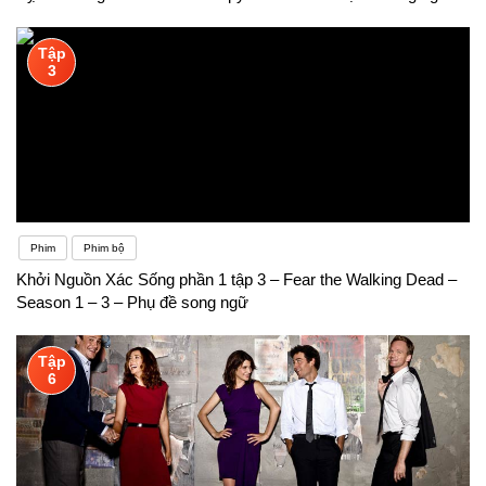
Tập
3
Phim
Phim bộ
Khởi Nguồn Xác Sống phần 1 tập 3 – Fear the Walking Dead –
Season 1 – 3 – Phụ đề song ngữ
Tập
6