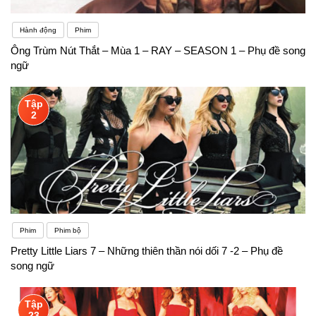
Hành động
Phim
Ông Trùm Nút Thắt – Mùa 1 – RAY – SEASON 1 – Phụ đề song
ngữ
Tập
2
Phim
Phim bộ
Pretty Little Liars 7 – Những thiên thần nói dối 7 -2 – Phụ đề
song ngữ
Tập
23