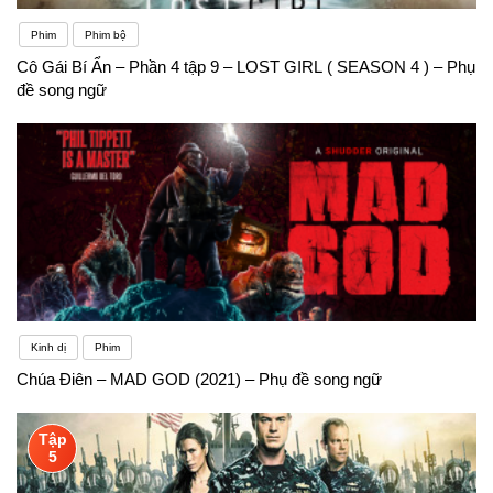
Phim
Phim bộ
Cô Gái Bí Ẩn – Phần 4 tập 9 – LOST GIRL ( SEASON 4 ) – Phụ
đề song ngữ
Kinh dị
Phim
Chúa Điên – MAD GOD (2021) – Phụ đề song ngữ
Tập
5