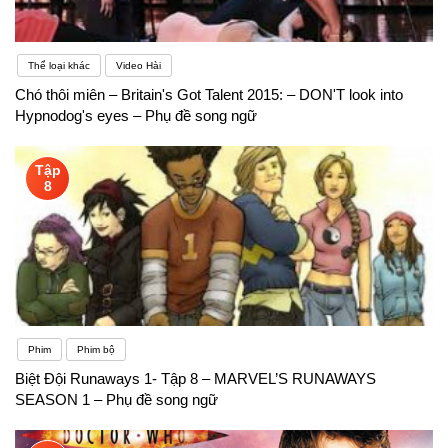
Thể loại khác
Video Hài
Chó thôi miên – Britain's Got Talent 2015: – DON'T look into
Hypnodog's eyes – Phụ đề song ngữ
Tập
8
Phim
Phim bộ
Biệt Đội Runaways 1- Tập 8 – MARVEL’S RUNAWAYS
SEASON 1 – Phụ đề song ngữ