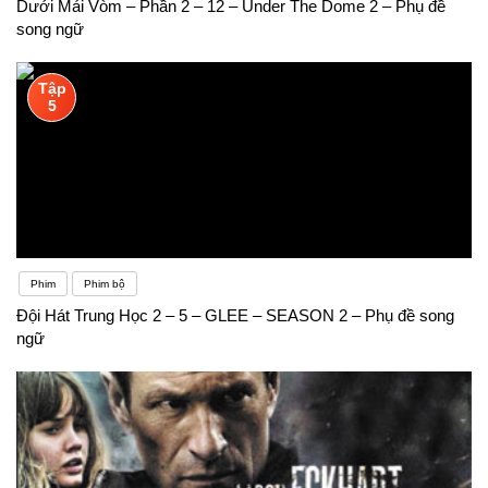
Dưới Mái Vòm – Phần 2 – 12 – Under The Dome 2 – Phụ đề
song ngữ
Tập
5
Phim
Phim bộ
Đội Hát Trung Học 2 – 5 – GLEE – SEASON 2 – Phụ đề song
ngữ