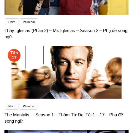
khó khăn đối với người tự ti và rụt rè. Nhìn chung
những khó khăn nêu trên chúng ta đều có thể giải
Phim
Phim hài
Thầy Iglesias (Phần 2) – Mr. Iglesias – Season 2 – Phụ đề song
quyết được nếu như chúng ta có niềm đam mê với
ngữ
ngành học này.
Tập
17
Phim
Phim bộ
The Mantalist – Season 1 – Thám Tử Đại Tài 1 – 17 – Phụ đề
song ngữ