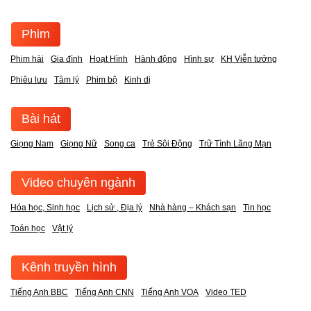
Phim
Phim hài
Gia đình
Hoạt Hình
Hành động
Hình sự
KH Viễn tưởng
Phiêu lưu
Tâm lý
Phim bộ
Kinh dị
Bài hát
Giọng Nam
Giọng Nữ
Song ca
Trẻ Sôi Động
Trữ Tình Lãng Mạn
Video chuyên ngành
Hóa học, Sinh học
Lịch sử , Địa lý
Nhà hàng – Khách sạn
Tin học
Toán học
Vật lý
Kênh truyền hình
Tiếng Anh BBC
Tiếng Anh CNN
Tiếng Anh VOA
Video TED