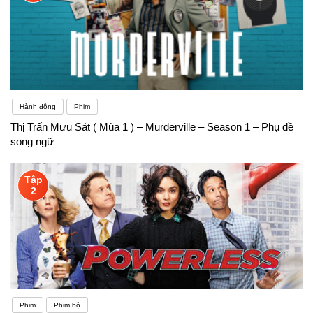
Hành động
Phim
Thị Trấn Mưu Sát ( Mùa 1 ) – Murderville – Season 1 – Phụ đề
song ngữ
Tập
2
Phim
Phim bộ