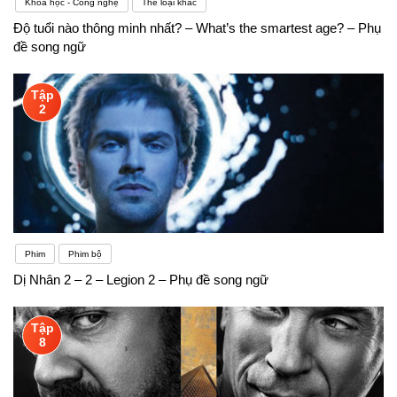
Khoa học - Công nghệ
Thể loại khác
Độ tuổi nào thông minh nhất? – What’s the smartest age? – Phụ
đề song ngữ
Tập
2
Phim
Phim bộ
Dị Nhân 2 – 2 – Legion 2 – Phụ đề song ngữ
Tập
8