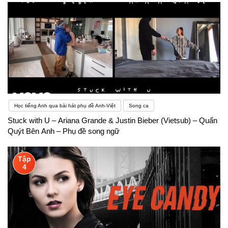
Học tiếng Anh qua bài hát phụ đề Anh-Việt
Song ca
Stuck with U – Ariana Grande & Justin Bieber (Vietsub) – Quấn
Quýt Bên Anh – Phụ đề song ngữ
Tập
4