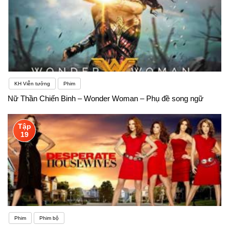
KH Viễn tưởng
Phim
Nữ Thần Chiến Binh – Wonder Woman – Phụ đề song ngữ
Tập
19
Phim
Phim bộ