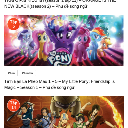
TRẠI GIAM KIỂU MỸ(season 2 tập 11) – ORANGE IS THE
NEW BLACK((season 2) – Phụ đề song ngữ
Tập
5
Phim
Phim bộ
Tình Bạn Là Phép Màu 1 – 5 – My Little Pony: Friendship Is
Magic – Season 1 – Phụ đề song ngữ
Tập
14