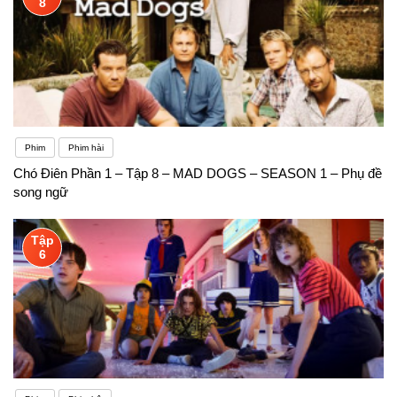
8
Phim
Phim hài
Chó Điên Phần 1 – Tập 8 – MAD DOGS – SEASON 1 – Phụ đề
song ngữ
Tập
6