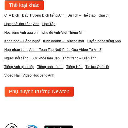
Thể loại khác
CTV Dịch
Đấu Trường Dịch tiếng Anh
Du lịch – Thể thao
Giải trí
Học phát âm tiếng Anh
Học Tập
Học tiếng Anh qua phim phụ đề Anh-Việt Thông Minh
Khoa học – Công nghệ
Kinh doanh – Thương mại
Luyện nghe tiếng Anh
Ngữ pháp tiếng Anh – Toàn Tập Ngữ Pháp Qua Video Từ A – Z
Người nổi tiếng
Sức khỏe làm đẹp
Thời trang – Điện ảnh
Tiếng Anh giao tiếp
Tiếng anh trẻ em
Tiếng Hàn
Tin tức Quốc tế
Video Hài
Video Học tiếng Anh
Phụ huynh trường Newton