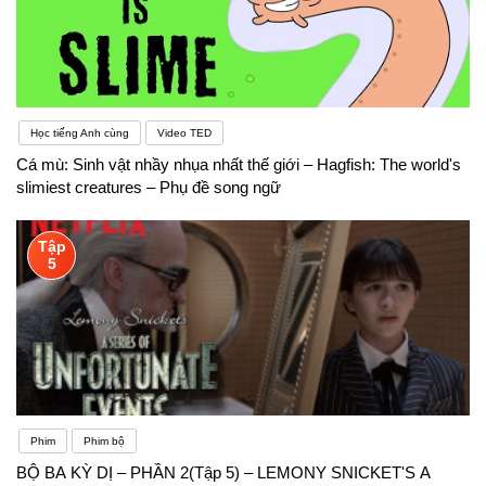
Học tiếng Anh cùng
Video TED
Cá mù: Sinh vật nhầy nhụa nhất thế giới – Hagfish: The world's
slimiest creatures – Phụ đề song ngữ
Tập
5
Phim
Phim bộ
BỘ BA KỲ DỊ – PHẦN 2(Tập 5) – LEMONY SNICKET'S A