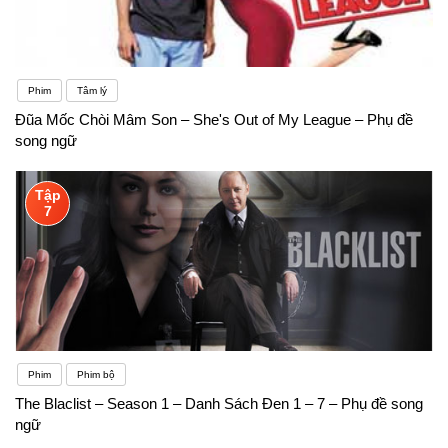
Phim
Tâm lý
Đũa Mốc Chòi Mâm Son – She's Out of My League – Phụ đề
song ngữ
Tập
7
Phim
Phim bộ
The Blaclist – Season 1 – Danh Sách Đen 1 – 7 – Phụ đề song
ngữ