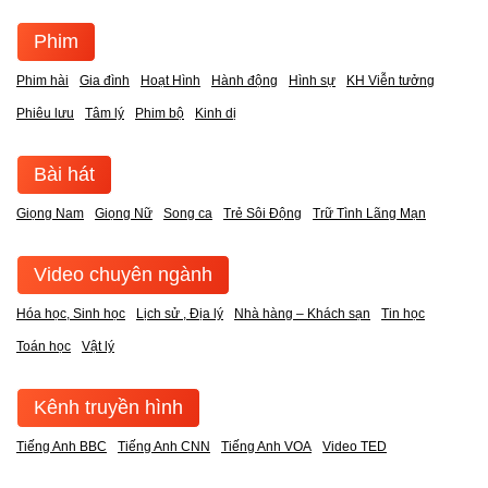
Phim
Phim hài
Gia đình
Hoạt Hình
Hành động
Hình sự
KH Viễn tưởng
Phiêu lưu
Tâm lý
Phim bộ
Kinh dị
Bài hát
Giọng Nam
Giọng Nữ
Song ca
Trẻ Sôi Động
Trữ Tình Lãng Mạn
Video chuyên ngành
Hóa học, Sinh học
Lịch sử , Địa lý
Nhà hàng – Khách sạn
Tin học
Toán học
Vật lý
Kênh truyền hình
Tiếng Anh BBC
Tiếng Anh CNN
Tiếng Anh VOA
Video TED