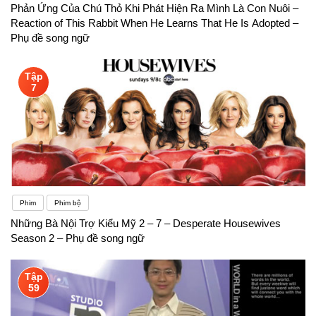
Phản Ứng Của Chú Thỏ Khi Phát Hiện Ra Mình Là Con Nuôi –
Reaction of This Rabbit When He Learns That He Is Adopted –
Phụ đề song ngữ
Tập
7
Phim
Phim bộ
Những Bà Nội Trợ Kiểu Mỹ 2 – 7 – Desperate Housewives
Season 2 – Phụ đề song ngữ
Tập
59