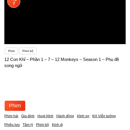
7
Phim
Phim bộ
12 Con Khỉ – Phần 1 – 7 – 12 Monkeys – Season 1 – Phụ đề
song ngữ
Phim
Phim hài
Gia đình
Hoạt Hình
Hành động
Hình sự
KH Viễn tưởng
Phiêu lưu
Tâm lý
Phim bộ
Kinh dị