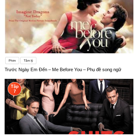
phim về cuộc phiêu lưu của cô gái Moana trên biển
khơi⁴.3. Sing (Đấu trường âm nhạc): Bộ phim về
cuộc thi hát hò với nhiều nhân vật thú vị⁴.4. The
Lion King (Vua sư tử): Một bộ phim hoạt hình kinh
điển về cuộc phiêu lưu của Simba⁵.5. Finding Nemo
Phim
Tâm lý
(Đi tìm Nemo): Bộ phim về cuộc hành trình của chú
Trước Ngày Em Đến – Me Before You – Phụ đề song ngữ
cá clownfish tên Nemo⁶.Tất nhiên, học tiếng Anh tại
nhà là một cách tốt để củng cố kiến thức và phát
Tập
7
triển khả năng ngôn ngữ của bạn. Dưới đây là một
số lợi ích khi học tiếng Anh tại nhà:1. Tự học và ôn
tập: Học sinh có thể tự chủ động học và ôn tập theo
tốc độ của mình. Bạn có thể tìm hiểu thêm về các