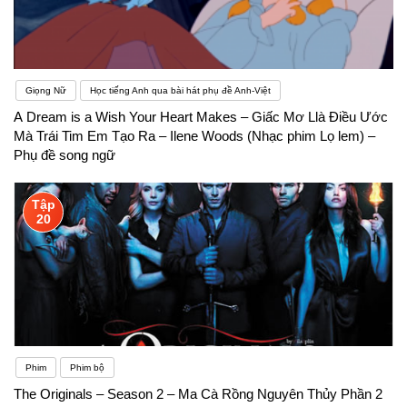
Giọng Nữ
Học tiếng Anh qua bài hát phụ đề Anh-Việt
A Dream is a Wish Your Heart Makes – Giấc Mơ Llà Điều Ước
Mà Trái Tim Em Tạo Ra – Ilene Woods (Nhạc phim Lọ lem) –
Phụ đề song ngữ
Tập
20
Phim
Phim bộ
The Originals – Season 2 – Ma Cà Rồng Nguyên Thủy Phần 2