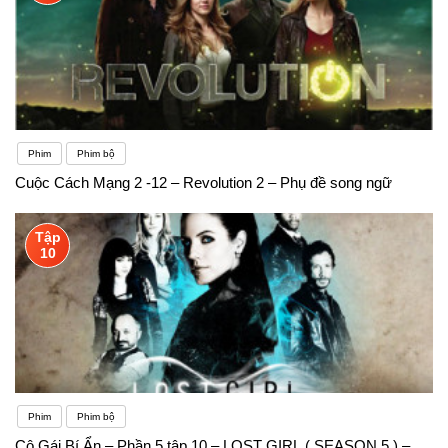
Phim
Phim bộ
Cuộc Cách Mạng 2 -12 – Revolution 2 – Phụ đề song ngữ
Tập
10
Phim
Phim bộ
Cô Gái Bí Ẩn – Phần 5 tập 10 – LOST GIRL ( SEASON 5 ) –