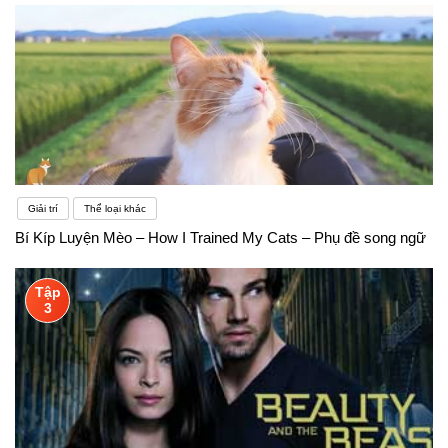
Giải trí
Thể loại khác
Bí Kíp Luyện Mèo – How I Trained My Cats – Phụ đề song ngữ
Tập
3