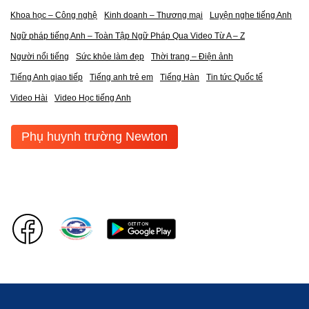
Khoa học – Công nghệ
Kinh doanh – Thương mại
Luyện nghe tiếng Anh
Ngữ pháp tiếng Anh – Toàn Tập Ngữ Pháp Qua Video Từ A – Z
Người nổi tiếng
Sức khỏe làm đẹp
Thời trang – Điện ảnh
Tiếng Anh giao tiếp
Tiếng anh trẻ em
Tiếng Hàn
Tin tức Quốc tế
Video Hài
Video Học tiếng Anh
Phụ huynh trường Newton