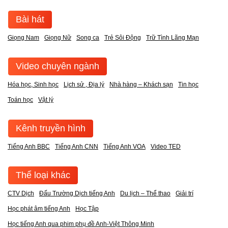
Bài hát
Giọng Nam
Giọng Nữ
Song ca
Trẻ Sôi Động
Trữ Tình Lãng Mạn
Video chuyên ngành
Hóa học, Sinh học
Lịch sử , Địa lý
Nhà hàng – Khách sạn
Tin học
Toán học
Vật lý
Kênh truyền hình
Tiếng Anh BBC
Tiếng Anh CNN
Tiếng Anh VOA
Video TED
Thể loại khác
CTV Dịch
Đấu Trường Dịch tiếng Anh
Du lịch – Thể thao
Giải trí
Học phát âm tiếng Anh
Học Tập
Học tiếng Anh qua phim phụ đề Anh-Việt Thông Minh