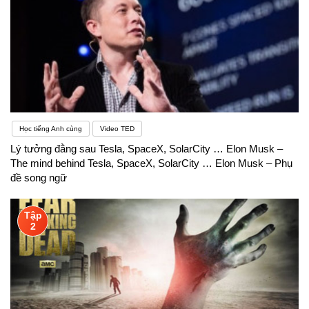
Học tiếng Anh cùng
Video TED
Lý tưởng đằng sau Tesla, SpaceX, SolarCity … Elon Musk –
The mind behind Tesla, SpaceX, SolarCity … Elon Musk – Phụ
đề song ngữ
Tập
2