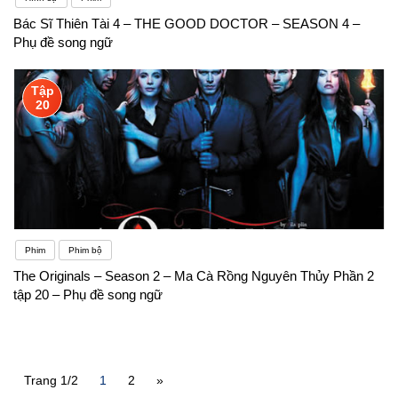
Bác Sĩ Thiên Tài 4 – THE GOOD DOCTOR – SEASON 4 –
Phụ đề song ngữ
Tập
20
Phim
Phim bộ
The Originals – Season 2 – Ma Cà Rồng Nguyên Thủy Phần 2
tập 20 – Phụ đề song ngữ
Trang 1/2
1
2
»