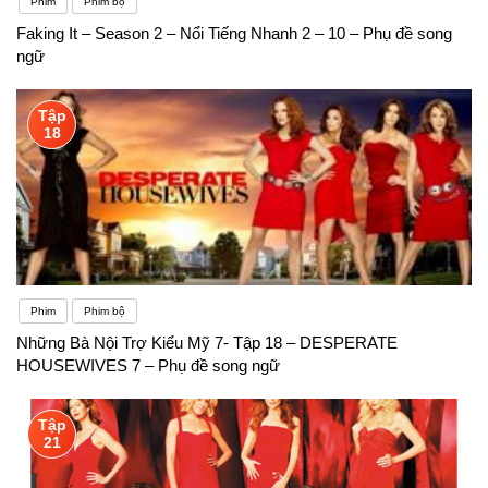
Phim
Phim bộ
Faking It – Season 2 – Nổi Tiếng Nhanh 2 – 10 – Phụ đề song
ngữ
Tập
18
Phim
Phim bộ
Những Bà Nội Trợ Kiểu Mỹ 7- Tập 18 – DESPERATE
HOUSEWIVES 7 – Phụ đề song ngữ
Tập
21