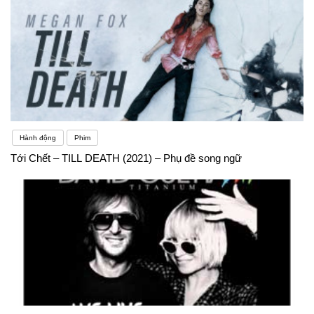
trường làm việc.Cách thực hiện:Tạo danh sách từ
vựng chuyên ngành.Sử dụng từ điển chuyên ngành
hoặc tìm kiếm từ vựng trực tuyến.Từ vựng Các từ
có nhiều nghĩaBạn đã bao giờ thấy một từ tiếng Anh
mà bạn nghĩ rằng bạn đã biết — nhưng lại được sử
Hành động
Phim
dụng theo một cách hoàn toàn xa lạ chưa? Từ vựng
Tới Chết – TILL DEATH (2021) – Phụ đề song ngữ
tiếng Anh đặc biệt khó vì có rất nhiều từ có nhiều
định nghĩa nên bạn rất dễ hiểu sai nghĩa của chúng.
Cũng khó để ghi nhớ nhiều định nghĩa khác nhau
cho mỗi từ. Lấy ví dụ từ “date”. Từ này có thể có
nghĩa là: Một ngày cụ thể trong thángKhoảng thời
gian hai người dành cho nhau một cách lãng