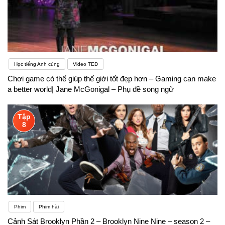
Học tiếng Anh cùng
Video TED
Chơi game có thể giúp thế giới tốt đẹp hơn – Gaming can make
a better world| Jane McGonigal – Phụ đề song ngữ
Tập
8
Phim
Phim hài
Cảnh Sát Brooklyn Phần 2 – Brooklyn Nine Nine – season 2 –