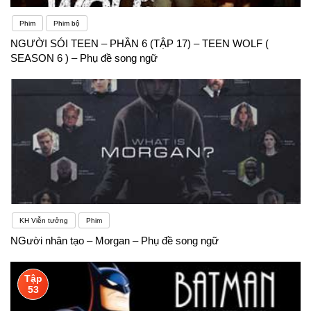
Phim
Phim bộ
NGƯỜI SÓI TEEN – PHẦN 6 (TẬP 17) – TEEN WOLF (
SEASON 6 ) – Phụ đề song ngữ
KH Viễn tưởng
Phim
NGười nhân tạo – Morgan – Phụ đề song ngữ
Tập
53