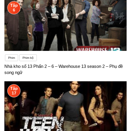
Tập
6
Phim
Phim bộ
Nhà kho số 13 Phấn 2 – 6 – Warehouse 13 season 2 – Phụ đề
song ngữ
Tập
17