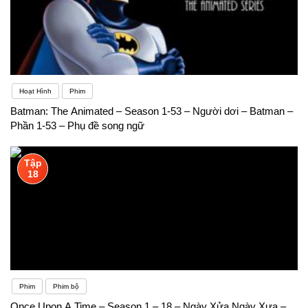
Hoạt Hình
Phim
Batman: The Animated – Season 1-53 – Người dơi – Batman –
Phần 1-53 – Phụ đề song ngữ
Tập
18
Phim
Phim bộ
Once Upon A Time – Season 1 – 18 – Ngày Xửa Ngày Xưa –