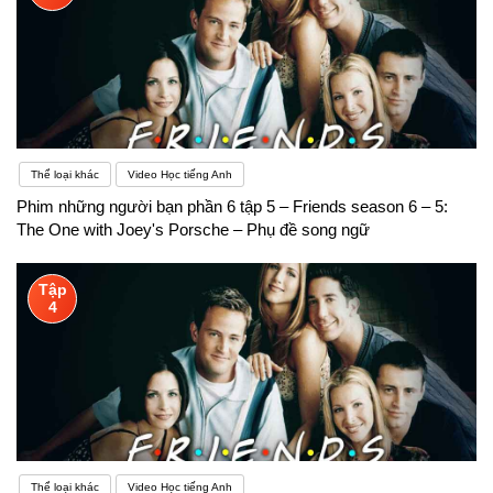
Thể loại khác
Video Học tiếng Anh
Phim những người bạn phần 6 tập 5 – Friends season 6 – 5:
The One with Joey's Porsche – Phụ đề song ngữ
Tập
4
Thể loại khác
Video Học tiếng Anh