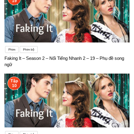
19
Phim
Phim bộ
Faking It – Season 2 – Nổi Tiếng Nhanh 2 – 19 – Phụ đề song
ngữ
Tập
10