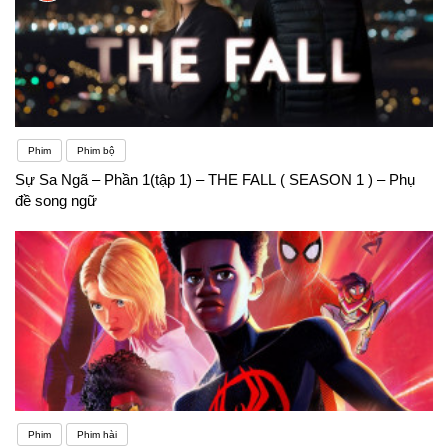
Phim
Phim bộ
Sự Sa Ngã – Phần 1(tập 1) – THE FALL ( SEASON 1 ) – Phụ
đề song ngữ
Phim
Phim hài