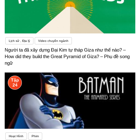
Lịch sử , Địa lý
Video chuyên ngành
Người ta đã xây dựng Đại Kim tự tháp Giza như thế nào? –
How did they build the Great Pyramid of Giza? – Phụ đề song
ngữ
Tập
24
Hoạt Hình
Phim