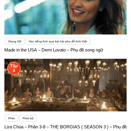
Giọng Nữ
Học tiếng Anh qua bài hát phụ đề Anh-Việt
Made in the USA – Demi Lovato – Phụ đề song ngữ
Tập
8
Phim
Phim bộ
Lừa Chúa – Phần 3-8 – THE BORGIAS ( SEASON 3 ) – Phụ đề