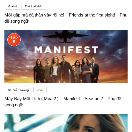
Giải trí
Thể loại khác
Mới gặp mà đã thân vậy rồi nè! – Friends at the first sight! – Phụ
đề song ngữ
Tập
5
KH Viễn tưởng
Phim
Máy Bay Mất Tích ( Mùa 2 ) – Manifest – Season 2 – Phụ đề
song ngữ