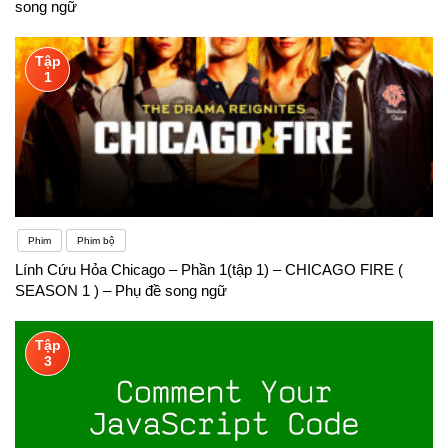
song ngữ
Tập
1
Phim
Phim bộ
Lính Cứu Hỏa Chicago – Phần 1(tập 1) – CHICAGO FIRE (
SEASON 1 ) – Phụ đề song ngữ
Tập
3