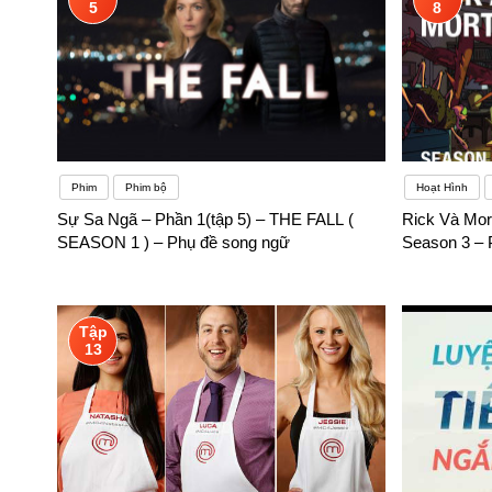
5
8
Phim
Phim bộ
Hoạt Hình
Sự Sa Ngã – Phần 1(tập 5) – THE FALL (
Rick Và Mor
SEASON 1 ) – Phụ đề song ngữ
Season 3 – 
Tập
13