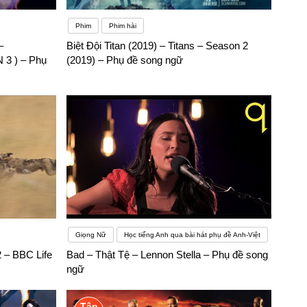
Phim
Phim hài
–
Biệt Đội Titan (2019) – Titans – Season 2
3 ) – Phụ
(2019) – Phụ đề song ngữ
Giọng Nữ
Học tiếng Anh qua bài hát phụ đề Anh-Việt
 – BBC Life
Bad – Thật Tệ – Lennon Stella – Phụ đề song
ngữ
Tập