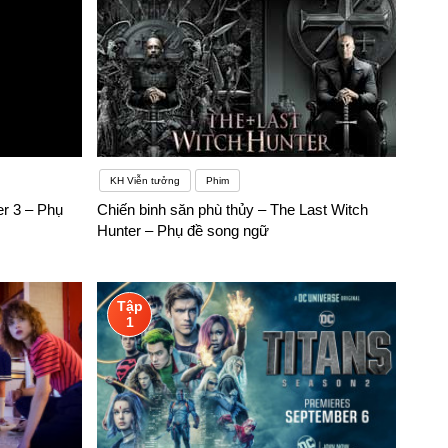
KH Viễn tưởng
Phim
er 3 – Phụ
Chiến binh săn phù thủy – The Last Witch
Hunter – Phụ đề song ngữ
Tập
1