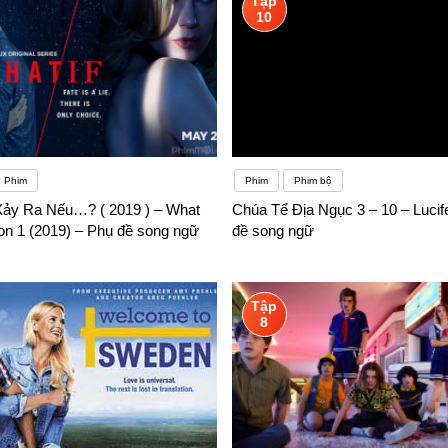
Tập
10
Phim
Phim
Phim bộ
ảy Ra Nếu…? ( 2019 ) – What
Chúa Tể Địa Ngục 3 – 10 – Lucif
on 1 (2019) – Phụ đề song ngữ
đề song ngữ
Tập
8