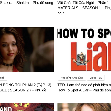
hakira – Shakira – Phụ đề song
Vật Chất Tối Của Ngài – Phần 1
ông việc ổn định với mức lương mong muốn, chúng tôi có thể chắc chắ
MATERIALS – SEASON 1 – Phụ
ngữ
ù là bạn đi du lịch, đi công tác,… miễn là ra nước ngoài thì với bạn c
m bộ
Học tiếng Anh cùng
Video TED
N BÓNG TỐI PHẦN 2 (TẬP 13)
TED- Làm thế nào để phát hiện ra
EL ( SEASON 2 ) – Phụ đề
How To Spot A Liar – Phụ đề so