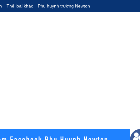
h
Thể loại khác
Phụ huynh trường Newton