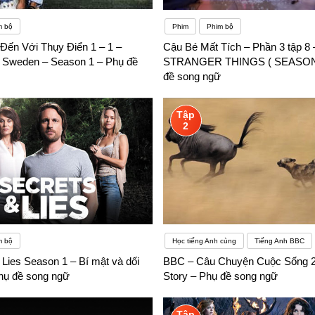
m bộ
Phim
Phim bộ
ến Với Thụy Điển 1 – 1 –
Cậu Bé Mất Tích – Phần 3 tập 8 
 Sweden – Season 1 – Phụ đề
STRANGER THINGS ( SEASON 
đề song ngữ
Tập
2
m bộ
Học tiếng Anh cùng
Tiếng Anh BBC
Lies Season 1 – Bí mật và dối
BBC – Câu Chuyện Cuộc Sống 2
Phụ đề song ngữ
Story – Phụ đề song ngữ
Tập