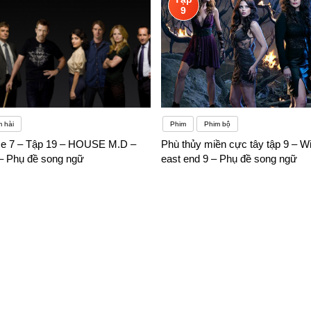
9
 hài
Phim
Phim bộ
se 7 – Tập 19 – HOUSE M.D –
Phù thủy miền cực tây tập 9 – Wi
 Phụ đề song ngữ
east end 9 – Phụ đề song ngữ