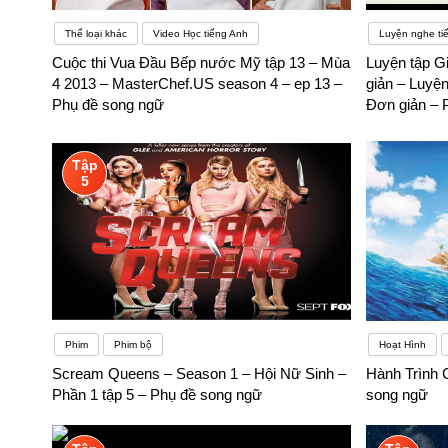
Thể loại khác
Video Học tiếng Anh
Luyện nghe ti
Cuộc thi Vua Đầu Bếp nước Mỹ tập 13 – Mùa
Luyện tập G
4 2013 – MasterChef.US season 4 – ep 13 –
giản – Luyện
Phụ đề song ngữ
Đơn giản – 
Tập
5
Phim
Phim bộ
Hoạt Hình
Scream Queens – Season 1 – Hội Nữ Sinh –
Hành Trình 
Phần 1 tập 5 – Phụ đề song ngữ
song ngữ