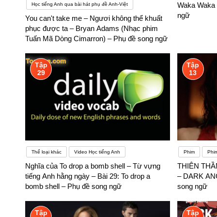
Waka Waka S
Học tiếng Anh qua bài hát phụ đề Anh-Việt
được sau khi ra trường bạn hoàn toàn có thể tìm được một c
ngữ
You can't take me – Ngươi không thể khuất
chẳng bao giờ lo bị rơi vào tình trạng thất nghiệp. – Cơ hội đi du học và phát triển ở nước ngoài: Nếu bạn thể hiện được năng lực trong quá trình học tập thì cơ hội nhận được học bổng và đi du
phục được ta – Bryan Adams (Nhạc phim
học là rất lớn.– Tự tin đi nước ngoài mà không lo lắng: Cho d
Tuấn Mã Dòng Cimarron) – Phụ đề song ngữ
nào cả
Tập
Tập
29
13
Thể loại khác
Video Học tiếng Anh
Phim
Phi
Nghĩa của To drop a bomb shell – Từ vựng
THIÊN THẦ
tiếng Anh hằng ngày – Bài 29: To drop a
– DARK ANG
bomb shell – Phụ đề song ngữ
song ngữ
Tập
Tập