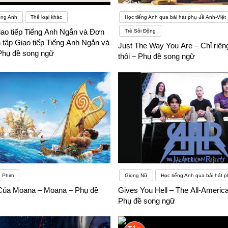
ếng Anh
Thể loại khác
Học tiếng Anh qua bài hát phụ đề Anh-Việt
iao tiếp Tiếng Anh Ngắn và Đơn
Trẻ Sôi Động
 tập Giao tiếp Tiếng Anh Ngắn và
Just The Way You Are – Chỉ riê
Phụ đề song ngữ
thôi – Phụ đề song ngữ
Phim
Giọng Nữ
Học tiếng Anh qua bài hát p
Của Moana – Moana – Phụ đề
Gives You Hell – The All-Americ
Phụ đề song ngữ