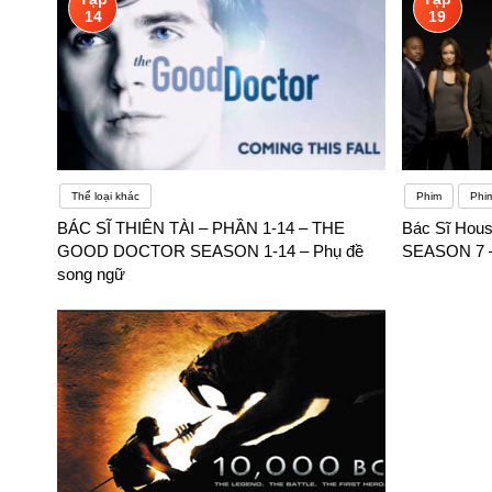
14
19
Thể loại khác
Phim
Phim
BÁC SĨ THIÊN TÀI – PHẦN 1-14 – THE
Bác Sĩ Hou
GOOD DOCTOR SEASON 1-14 – Phụ đề
SEASON 7 –
song ngữ