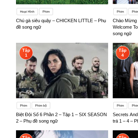
Hoạt Hình
Phim
Phim
Phi
Chú gà siêu quậy – CHICKEN LITTLE – Phụ
Chào Mừng Đ
đề song ngữ
Welcome To
song ngữ
Tập
Tập
1
4
Phim
Phim bộ
Phim
Phi
Biệt Đội Số 6 Phần 2 – Tập 1 – SIX SEASON
Secrets And 
2 – Phụ đề song ngữ
trá 1 – 4 – 
Tập
Tập