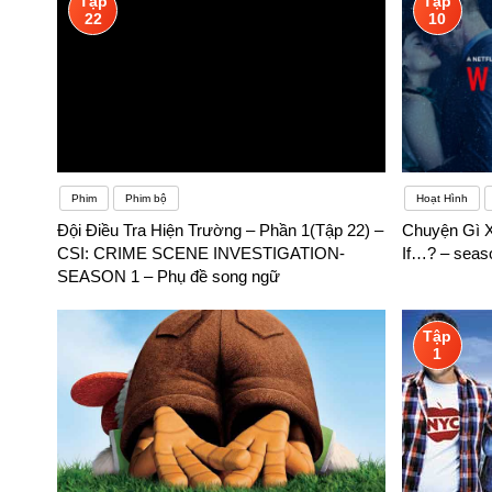
Tập
Tập
22
10
Phim
Phim bộ
Hoạt Hình
Đội Điều Tra Hiện Trường – Phần 1(Tập 22) –
Chuyện Gì X
CSI: CRIME SCENE INVESTIGATION-
If…? – seas
SEASON 1 – Phụ đề song ngữ
Tập
1