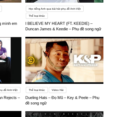
Học tiếng Anh qua bài hát phụ đề Anh-Việt
Thể loại khác
ng mình em
I BELIEVE MY HEART (FT. KEEDIE) –
Duncan James & Keedie – Phụ đề song ngữ
hụ đề Anh-Việt
Thể loại khác
Video Hài
an Rejects –
Dueling Hats – Đọ Mũ – Key & Peele – Phụ
đề song ngữ