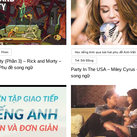
Phim
Học tiếng Anh qua bài hát phụ đề Anh-Việt
ty (Phần 3) – Rick and Morty –
Trẻ Sôi Động
Phụ đề song ngữ
Party In The USA – Miley Cyrus 
song ngữ