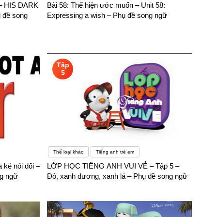
 – HIS DARK
Bài 58: Thể hiện ước muốn – Unit 58:
n với bạn một điều rằng học ngành ngôn ngữ Anh bạn sẽ
 đề song
Expressing a wish – Phụ đề song ngữ
ó thể tự mình khám phá mà không cần đến một phiên dịch viên
Tập
5
Thể loại khác
Tiếng anh trẻ em
 kẻ nói dối –
LỚP HỌC TIẾNG ANH VUI VẺ – Tập 5 –
ng ngữ
Đỏ, xanh dương, xanh lá – Phụ đề song ngữ