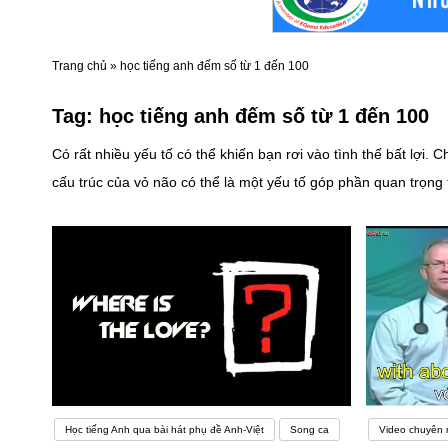
Trang chủ
»
học tiếng anh đếm số từ 1 đến 100
Tag:
học tiếng anh đếm số từ 1 đến 100
Có rất nhiều yếu tố có thể khiến bạn rơi vào tình thế bất lợ
cấu trúc của vỏ não có thể là một yếu tố góp phần quan trọng
hơn số còn lại. Nói cách khác, những người có khả năng học ngo
để đảm bảo bạn đạt được tất cả các mục tiêu của mình. Cuối 
món ăn hay đồ uống yêu thích sẽ một động lực to lớn. Đối với
một trong những ngôn ngữ có số lượng từ vựng nhất thế giới.
nào cũng sử dụng được. Hiểu biết về càng nhiều từ vựng tiến
là các bạn sinh viên sẽ được tìm hiểu thêm nền tảng về văn h
dịch, phiên dịch hai chiều đồng thời các bạn sinh viên cũng sẽ 
chính ngân hàng, xuất nhập khẩu…. và các kỹ năng thuyết trìn
Học tiếng Anh qua bài hát phụ đề Anh-Việt
Song ca
Video chuyên