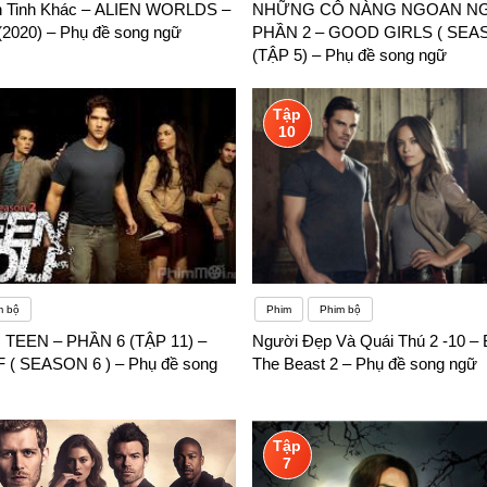
 Tinh Khác – ALIEN WORLDS –
NHỮNG CÔ NÀNG NGOAN NG
2020) – Phụ đề song ngữ
PHẦN 2 – GOOD GIRLS ( SEAS
(TẬP 5) – Phụ đề song ngữ
Tập
10
m bộ
Phim
Phim bộ
TEEN – PHẦN 6 (TẬP 11) –
Người Đẹp Và Quái Thú 2 -10 – 
( SEASON 6 ) – Phụ đề song
The Beast 2 – Phụ đề song ngữ
Tập
7