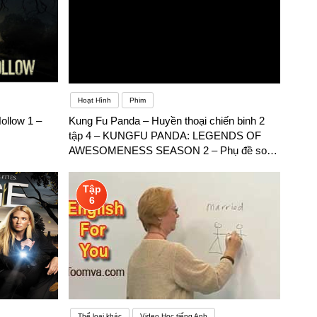
Hoạt Hình
Phim
ollow 1 –
Kung Fu Panda – Huyền thoại chiến binh 2
tập 4 – KUNGFU PANDA: LEGENDS OF
AWESOMENESS SEASON 2 – Phụ đề song
ngữ
Tập
6
Thể loại khác
Video Học tiếng Anh