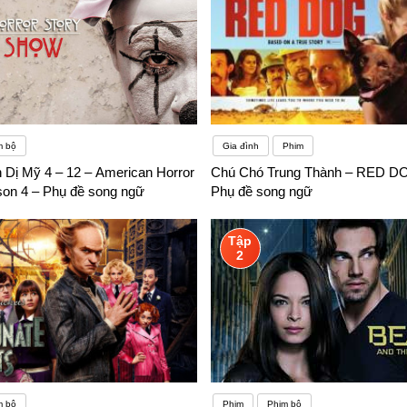
m bộ
Gia đình
Phim
 Dị Mỹ 4 – 12 – American Horror
Chú Chó Trung Thành – RED DO
son 4 – Phụ đề song ngữ
Phụ đề song ngữ
Tập
2
m bộ
Phim
Phim bộ