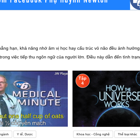
i. Chẳng hạn, khả năng nhớ âm vị học hay cấu trúc vỏ não đều ảnh hưởn
 trong việc tiếp thu ngôn ngữ của người lớn. Điều này dẫn đến tình tr
ại ngữ siêu việt có thể có sự khác biệt đặc biệt trong não bộ của họ.H
cùng, hãy tự thưởng cho bản thân khi đã đạt được mục tiêu. Đối với 
Tập
 các mục tiêu dài hạn, bạn có thể đặt các phần thưởng ngày càng lớn,
4
 Không chỉ nhiều từ vựng mà còn có những từ đa nghĩa, tiếng lóng… Mỗ
g Anh giúp người học nâng cao trình độ nhanh hơnVà khác biệt lớn nhấ
óa, đất nước, con người tại các quốc gia sử dụng tiếng Anh, bên cạnh 
được học tập những kiến thức tổng hợp về các ngành kinh tế, văn hóa, ch
h, giao tiếp kinh doanh,… đây cũng là tiền đề giúp bạn ghi điểm đối v
 ngành
Y tế, Dược
Khoa học - Công nghệ
Thể loại khác