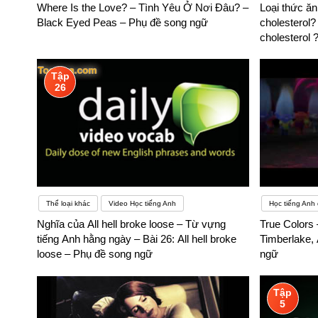
Where Is the Love? – Tình Yêu Ở Nơi Đâu? –
Loại thức ă
Black Eyed Peas – Phụ đề song ngữ
cholesterol?
cholesterol 
Tập
26
Thể loại khác
Video Học tiếng Anh
Học tiếng Anh 
Nghĩa của All hell broke loose – Từ vựng
True Colors
tiếng Anh hằng ngày – Bài 26: All hell broke
Timberlake,
loose – Phụ đề song ngữ
ngữ
Tập
5