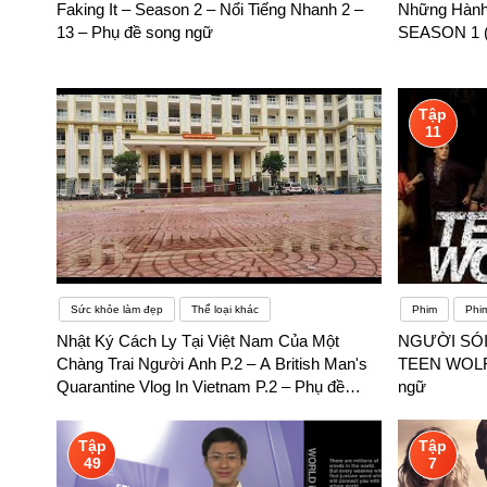
Faking It – Season 2 – Nổi Tiếng Nhanh 2 –
Những Hành
13 – Phụ đề song ngữ
SEASON 1 (
Tập
11
Sức khỏe làm đẹp
Thể loại khác
Phim
Phi
Nhật Ký Cách Ly Tại Việt Nam Của Một
NGƯỜI SÓI 
Chàng Trai Người Anh P.2 – A British Man's
TEEN WOLF 
Quarantine Vlog In Vietnam P.2 – Phụ đề
ngữ
song ngữ
Tập
Tập
49
7