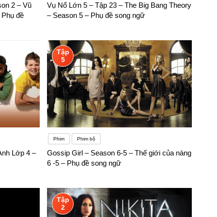
on 2 – Vũ
Vụ Nổ Lớn 5 – Tập 23 – The Big Bang Theory
– Phụ đề
– Season 5 – Phụ đề song ngữ
Tập
5
Phim
Phim bộ
Anh Lớp 4 –
Gossip Girl – Season 6-5 – Thế giới của nàng
6 -5 – Phụ đề song ngữ
Tập
2