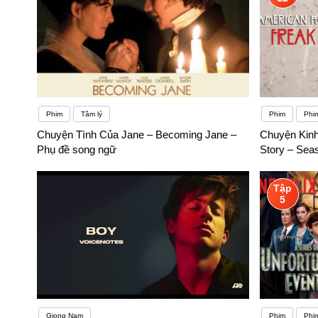
Phim
Tâm lý
Phim
Phi
Chuyện Tình Của Jane – Becoming Jane –
Chuyện Kinh
Phụ đề song ngữ
Story – Sea
Tập
5
Giọng Nam
Phim
Phi