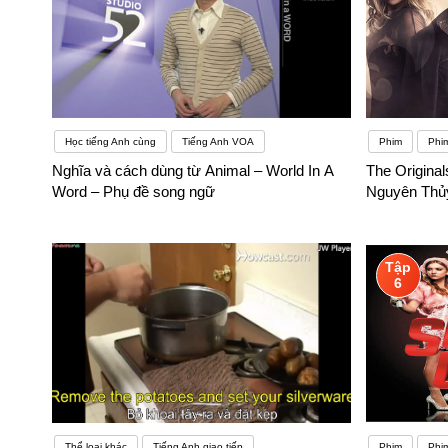
Học tiếng Anh cùng
Tiếng Anh VOA
Phim
Phi
Nghĩa và cách dùng từ Animal – World In A
The Origina
Word – Phụ đề song ngữ
Nguyên Thủy
Tập
6
Thể loại khác
Tiếng Anh giao tiếp
Phim
Phi