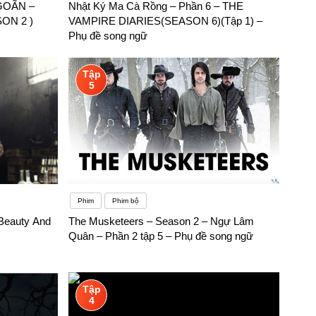
OÃN –
Nhật Ký Ma Cà Rồng – Phần 6 – THE
ON 2 )
VAMPIRE DIARIES(SEASON 6)(Tập 1) –
Phụ đề song ngữ
Tập
5
Phim
Phim bộ
Beauty And
The Musketeers – Season 2 – Ngự Lâm
Quân – Phần 2 tập 5 – Phụ đề song ngữ
Tập
4