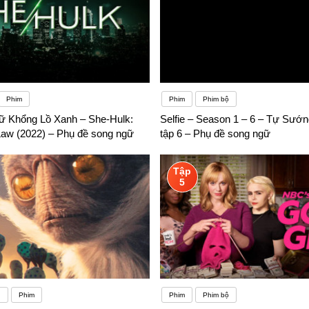
Phim
Phim
Phim bộ
ữ Khổng Lồ Xanh – She-Hulk:
Selfie – Season 1 – 6 – Tự Sướn
 Law (2022) – Phụ đề song ngữ
tập 6 – Phụ đề song ngữ
Tập
5
g
Phim
Phim
Phim bộ