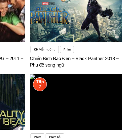
KH Viễn tưởng
Phim
G – 2011 –
Chiến Binh Báo Đen – Black Panther 2018 –
Phụ đề song ngữ
Tập
7
Phim
Phim bộ