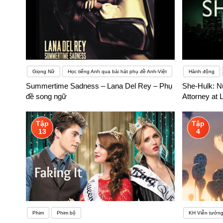
Giọng Nữ
Học tiếng Anh qua bài hát phụ đề Anh-Việt
Hành động
Summertime Sadness – Lana Del Rey – Phụ
She-Hulk: N
đề song ngữ
Attorney at
Tập
Tập
13
4
Phim
Phim bộ
KH Viễn tưởn