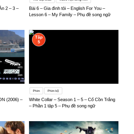
Án 2 – 3 –
Bài 6 – Gia đình tôi – English For You –
Lesson 6 – My Family – Phụ đề song ngữ
Tập
5
Phim
Phim bộ
N (2006) –
White Collar – Season 1 – 5 – Cổ Cồn Trắng
– Phần 1 tập 5 – Phụ đề song ngữ