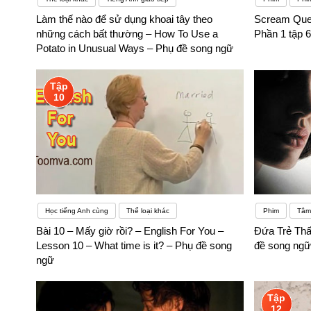
Làm thế nào để sử dụng khoai tây theo
Scream Quee
những cách bất thường – How To Use a
Phần 1 tập 
Potato in Unusual Ways – Phụ đề song ngữ
Tập
10
Học tiếng Anh cùng
Thể loại khác
Phim
Tâm 
Bài 10 – Mấy giờ rồi? – English For You –
Đứa Trẻ Thấ
Lesson 10 – What time is it? – Phụ đề song
đề song ngữ
ngữ
Tập
12