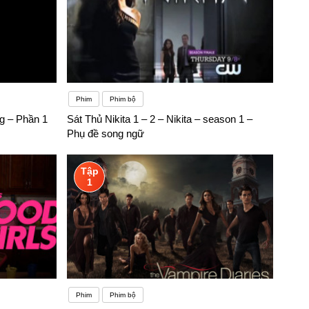
Phim
Phim bộ
g – Phần 1
Sát Thủ Nikita 1 – 2 – Nikita – season 1 –
Phụ đề song ngữ
Tập
1
Phim
Phim bộ