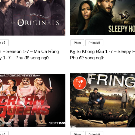
m bộ
Phim
Phim bộ
ls – Season 1-7 – Ma Cà Rồng
Kỵ Sĩ Không Đầu 1 -7 – Sleepy H
 1- 7 – Phụ đề song ngữ
Phụ đề song ngữ
Tập
3
m bộ
Phim
Phim bộ