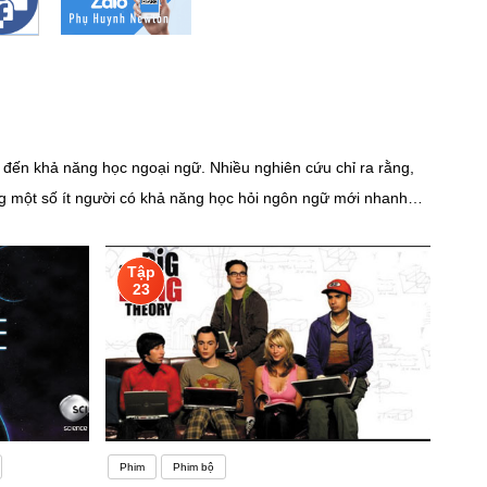
g đến khả năng học ngoại ngữ. Nhiều nghiên cứu chỉ ra rằng,
ạng một số ít người có khả năng học hỏi ngôn ngữ mới nhanh
ãy thêm các mục tiêu vào lịch trên điện thoại và đặt lời nhắc
mục tiêu hàng ngày của bạn, những phần thưởng nhỏ như một
Tập
 chẳng hạn như một chuyến du lịch.Tiếng Anh được nhận xét là
23
i từ vựng lại có cách sử dụng riêng, không phải hoàn cảnh
t khi học ngành ngôn ngữ Anh so với học tiếng Anh đó chính
đó các bạn cũng sẽ được cung cấp kiến thức, rèn luyện biên
ính trị, xã hội,… trang bị kiến thức bổ trợ về kinh tế, tài
ới các nhà tuyển dụng sau khi hoàn thành khóa học
Phim
Phim bộ