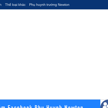
h
Thể loại khác
Phụ huynh trường Newton