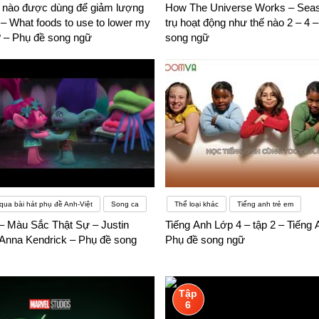
n nào được dùng để giảm lượng
How The Universe Works – Seas
 – What foods to use to lower my
trụ hoạt động như thế nào 2 – 4 
? – Phụ đề song ngữ
song ngữ
qua bài hát phụ đề Anh-Việt
Song ca
Thể loại khác
Tiếng anh trẻ em
 – Màu Sắc Thật Sự – Justin
Tiếng Anh Lớp 4 – tập 2 – Tiếng 
 Anna Kendrick – Phụ đề song
Phụ đề song ngữ
Tập
6