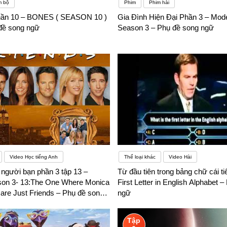
m bộ
Phim
Phim hài
Phần 10 – BONES ( SEASON 10 )
Gia Đình Hiện Đại Phần 3 – Mod
 đề song ngữ
Season 3 – Phụ đề song ngữ
Video Học tiếng Anh
Thể loại khác
Video Hài
người bạn phần 3 tập 13 –
Từ đầu tiên trong bảng chữ cái t
son 3- 13:The One Where Monica
First Letter in English Alphabet 
are Just Friends – Phụ đề song
ngữ
Tập