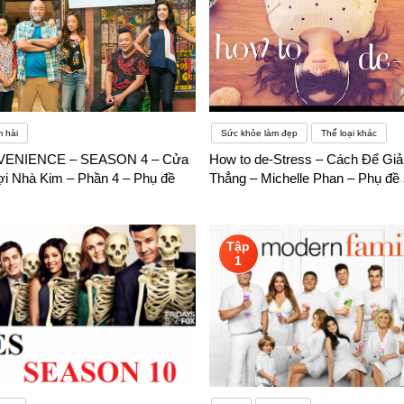
 hài
Sức khỏe làm đẹp
Thể loại khác
VENIENCE – SEASON 4 – Cửa
How to de-Stress – Cách Để Gi
ợi Nhà Kim – Phần 4 – Phụ đề
Thẳng – Michelle Phan – Phụ đề
Tập
1