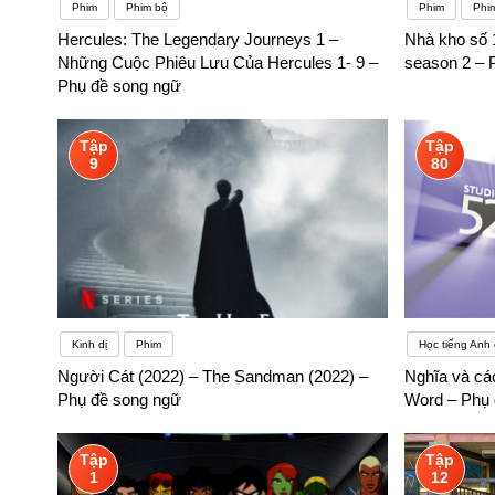
Phim
Phim bộ
Phim
Phi
Hercules: The Legendary Journeys 1 –
Nhà kho số 
Những Cuộc Phiêu Lưu Của Hercules 1- 9 –
season 2 – 
Phụ đề song ngữ
Tập
Tập
9
80
Kinh dị
Phim
Học tiếng Anh
Người Cát (2022) – The Sandman (2022) –
Nghĩa và cá
Phụ đề song ngữ
Word – Phụ 
Tập
Tập
1
12