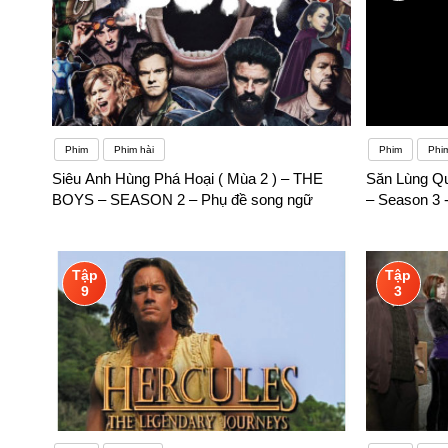
Phim
Phim hài
Phim
Phi
Siêu Anh Hùng Phá Hoại ( Mùa 2 ) – THE
Săn Lùng Qu
BOYS – SEASON 2 – Phụ đề song ngữ
– Season 3 
Tập
Tập
9
3