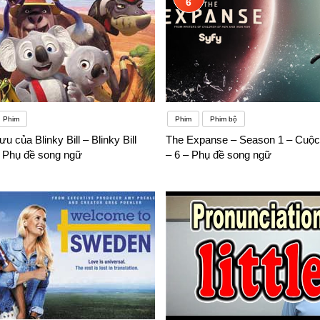
6
Phim
Phim
Phim bộ
u của Blinky Bill – Blinky Bill
The Expanse – Season 1 – Cuộc
 Phụ đề song ngữ
– 6 – Phụ đề song ngữ