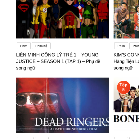
Phim
Phim bộ
Phim
Phim
LIÊN MINH CÔNG LÝ TRẺ 1 – YOUNG
KIM'S CON
JUSTICE – SEASON 1 (TẬP 1) – Phụ đề
Hàng Tiện L
song ngữ
song ngữ
Tập
5