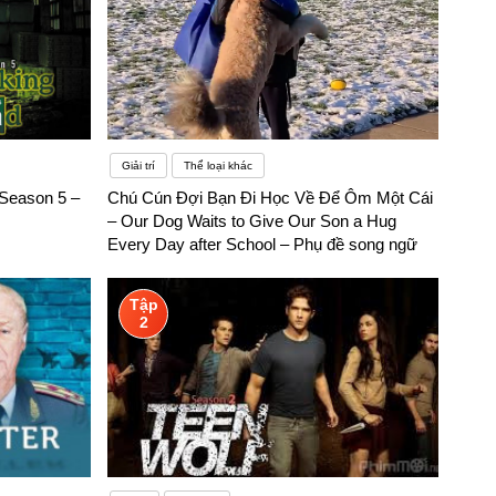
Giải trí
Thể loại khác
 Season 5 –
Chú Cún Đợi Bạn Đi Học Về Để Ôm Một Cái
– Our Dog Waits to Give Our Son a Hug
Every Day after School – Phụ đề song ngữ
Tập
2