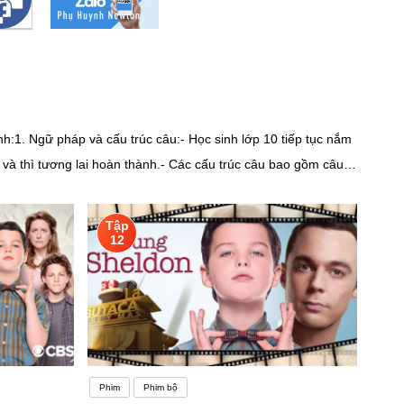
h:1. Ngữ pháp và cấu trúc câu:- Học sinh lớp 10 tiếp tục nắm
h, và thì tương lai hoàn thành.- Các cấu trúc câu bao gồm câu
h cần viết các
Tập
. 4. Luyện nghe và phát âm:- Học
12
ch: Luyện nghe qua việc xem phim, video, và nghe các bài hát
g nhất thiết phải chán và sáo rỗng. Dưới đây là 05 cách học
Phim
Phim bộ