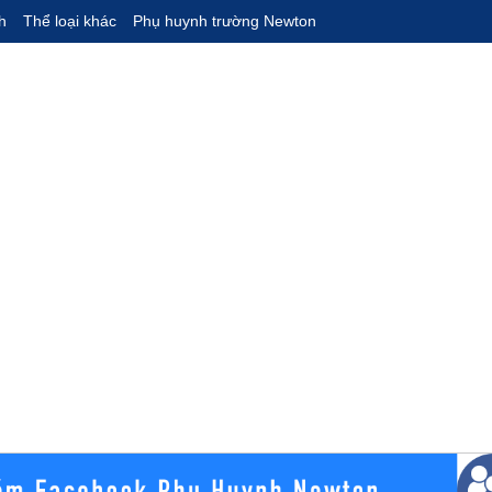
h
Thể loại khác
Phụ huynh trường Newton