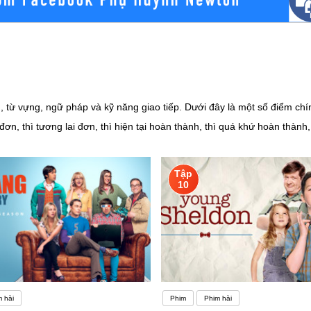
ừ vựng, ngữ pháp và kỹ năng giao tiếp. Dưới đây là một số điểm chín
 đơn, thì tương lai đơn, thì hiện tại hoàn thành, thì quá khứ hoàn thàn
ng các chủ đề như giáo dục,
m thông tin chi tiết, và suy luận ý chính từ các đoạn văn. 3. Kỹ năng viết và giao tiếp:- Học sin
Tập
năng giao tiếp bao gồm việc tham gia các cuộc trò chuyện, thảo luận, và thuyết trình
10
giúp họ tự tin trong giao tiếp. Tóm lại, Tiếng Anh lớp 10 là giai đoạn quan trọng để xây dựng nền
n nghe qua việc xem phim, video, và nghe các bài hát tiếng AnhLợi í
Học Tiếng Anh Không Nhàm Chán: 05 Cách Học Thú VịHọc tiếng Anh khôn
 chơi trực tuyến hoặc trên điện thoại với nội dung học tiếng
 hài
Phim
Phim hài