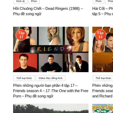
Kinh dị
Phim
Phim
Phi
Hồi Chuông Chết – Dead Ringers (1988) –
Hài Cốt – 
Phụ đề song ngữ
tập 5 – Phụ
Tập
Tập
17
13
Thể loại khác
Video Học tiếng Anh
Thể loại khác
Phim những người bạn phần 4 tập 17 –
Phim những 
Friends season 4 – 17 :The One with the Free
Friends sea
Porn – Phụ đề song ngữ
and Richard 
ngữ