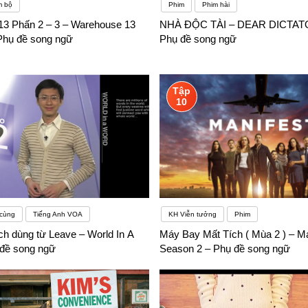
m bộ
Phim
Phim hài
13 Phấn 2 – 3 – Warehouse 13
NHÀ ĐỘC TÀI – DEAR DICTATO
Phụ đề song ngữ
Phụ đề song ngữ
Tập
10
 cùng
Tiếng Anh VOA
KH Viễn tưởng
Phim
ch dùng từ Leave – World In A
Máy Bay Mất Tích ( Mùa 2 ) – Ma
đề song ngữ
Season 2 – Phụ đề song ngữ