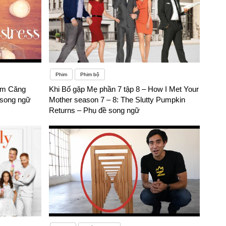
Phim
Phim bộ
ảm Căng
Khi Bố gặp Mẹ phần 7 tập 8 – How I Met Your
 song ngữ
Mother season 7 – 8: The Slutty Pumpkin
Returns – Phụ đề song ngữ