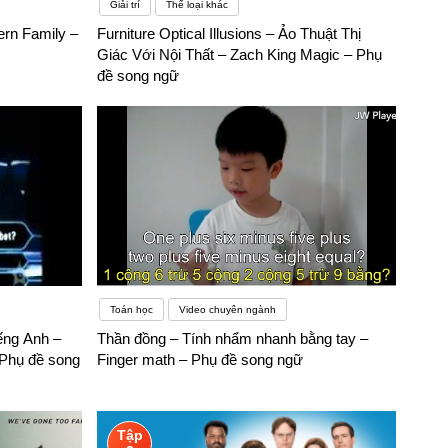
Giải trí
Thể loại khác
ern Family –
Furniture Optical Illusions – Ảo Thuật Thị
Giác Với Nội Thất – Zach King Magic – Phụ
đề song ngữ
Toán học
Video chuyên ngành
iếng Anh –
Thần đồng – Tính nhẩm nhanh bằng tay –
– Phụ đề song
Finger math – Phụ đề song ngữ
Tập