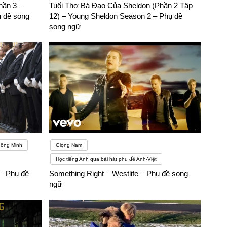
hần 3 –
Tuổi Thơ Bá Đạo Của Sheldon (Phần 2 Tập
 đề song
12) – Young Sheldon Season 2 – Phụ đề
song ngữ
ảng về văn hóa, đất nước, con người tại các quốc gia sử dụng
viên cũng sẽ được học tập những kiến thức tổng hợp về các
 thuyết trình, giao tiếp kinh doanh,… đây cũng là tiền đề giúp
hông Minh
Giọng Nam
Học tiếng Anh qua bài hát phụ đề Anh-Việt
 – Phụ đề
Something Right – Westlife – Phụ đề song
ngữ