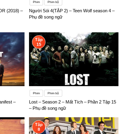
Phim
Phim bộ
R (2018) –
Người Sói 4(TẬP 2) – Teen Wolf season 4 –
Phụ đề song ngữ
Tập
15
Phim
Phim bộ
nifest –
Lost – Season 2 – Mất Tích – Phần 2 Tập 15
– Phụ đề song ngữ
Tập
8