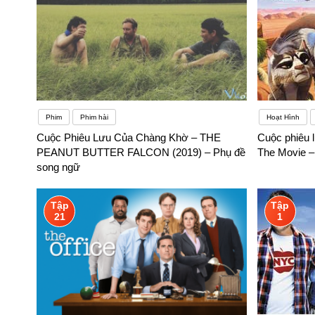
Phim
Phim hài
Hoạt Hình
Cuộc Phiêu Lưu Của Chàng Khờ – THE
Cuộc phiêu lư
PEANUT BUTTER FALCON (2019) – Phụ đề
The Movie –
song ngữ
Tập
Tập
21
1