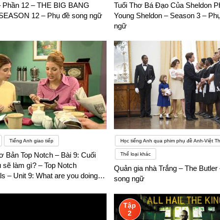
– Phần 12 – THE BIG BANG
Tuổi Thơ Bá Đạo Của Sheldon P
EASON 12 – Phụ đề song ngữ
Young Sheldon – Season 3 – Phụ
giao tiếp và học hỏi từ họ. Hãy thử những cách này và tận hưởng việc học tiếng Anh một cách thú
ngữ
c tiếng Anh đó chính là các bạn sinh viên sẽ được tìm hiểu thêm nền t
ức, rèn luyện biên dịch, phiên dịch hai chiều đồng thời các bạn sinh 
bổ trợ về kinh tế, tài chính ngân hàng, xuất nhập khẩu…. và các kỹ năng
khóa học
Tiếng Anh giao tiếp
Học tiếng Anh qua phim phụ đề Anh-Việt T
ơ Bản Top Notch – Bài 9: Cuối
Thể loại khác
 sẽ làm gì? – Top Notch
Quản gia nhà Trắng – The Butler
 – Unit 9: What are you doing
song ngữ
d? – Phụ đề song ngữ
Tập
2