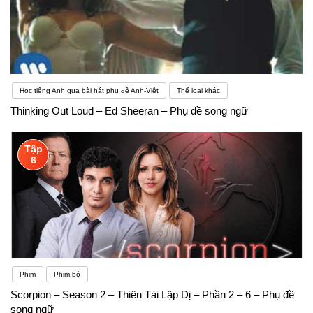
Học tiếng Anh qua bài hát phụ đề Anh-Việt
Thể loại khác
Thinking Out Loud – Ed Sheeran – Phụ đề song ngữ
Tập
6
Phim
Phim bộ
Scorpion – Season 2 – Thiên Tài Lập Dị – Phần 2 – 6 – Phụ đề
song ngữ