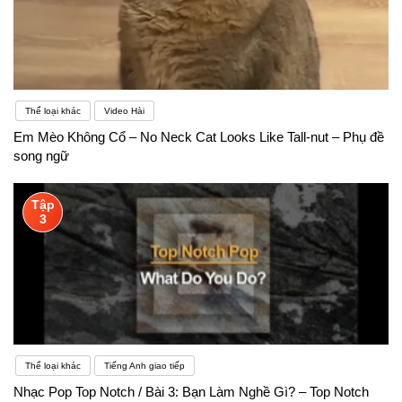
Thể loại khác
Video Hài
Em Mèo Không Cổ – No Neck Cat Looks Like Tall-nut – Phụ đề
song ngữ
Tập
3
Thể loại khác
Tiếng Anh giao tiếp
Nhạc Pop Top Notch / Bài 3: Bạn Làm Nghề Gì? – Top Notch