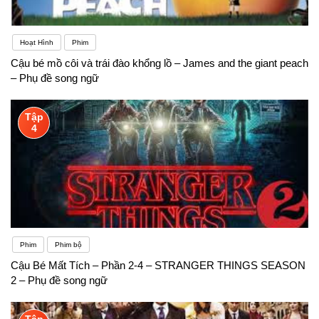
Hoạt Hình
Phim
Cậu bé mồ côi và trái đào khổng lồ – James and the giant peach
– Phụ đề song ngữ
Tập
4
Phim
Phim bộ
Cậu Bé Mất Tích – Phần 2-4 – STRANGER THINGS SEASON
2 – Phụ đề song ngữ
Tập