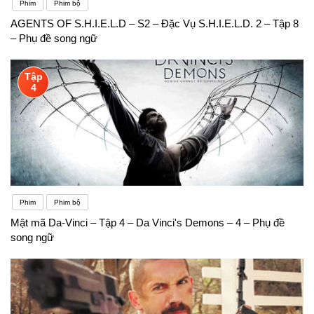
Phim
Phim bộ
AGENTS OF S.H.I.E.L.D – S2 – Đặc Vụ S.H.I.E.L.D. 2 – Tập 8
– Phụ đề song ngữ
Tập
4
Phim
Phim bộ
Mật mã Da-Vinci – Tập 4 – Da Vinci's Demons – 4 – Phụ đề
song ngữ