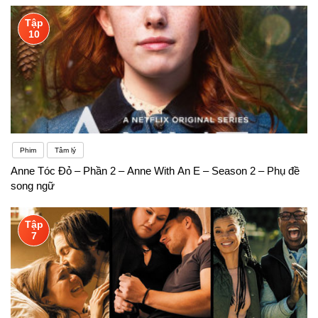
Tập
10
Phim
Tâm lý
Anne Tóc Đỏ – Phần 2 – Anne With An E – Season 2 – Phụ đề
song ngữ
Tập
7