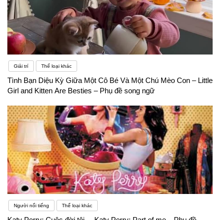
Giải trí
Thể loại khác
Tình Bạn Diệu Kỳ Giữa Một Cô Bé Và Một Chú Mèo Con – Little
Girl and Kitten Are Besties – Phụ đề song ngữ
Người nổi tiếng
Thể loại khác
Katy Perry: Cuộc đời tôi. – Katy Perry: Part of me – Phụ đề