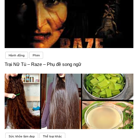
thực tế, bộ phim trên Netflix hoặc các trang chia sẻ
tài nguyên tương tự. Bất kể bạn chọn gì, việc sử
dụng ngoại ngữ một cách thường xuyên hơn sẽ
giúp bạn chứng minh với bản thân rằng mình có khả
năng học một ngôn ngữ mới.Tiếng Anh được nhận
Hành động
Phim
xét là một trong những ngôn ngữ có số lượng từ
Trại Nữ Tù – Raze – Phụ đề song ngữ
vựng nhất thế giới. Không chỉ nhiều từ vựng mà còn
có những từ đa nghĩa, tiếng lóng… Mỗi từ vựng lại
có cách sử dụng riêng, không phải hoàn cảnh nào
cũng sử dụng được. Hiểu biết về càng nhiều từ
vựng tiếng Anh giúp người học nâng cao trình độ
nhanh hơnMột số giáo viên chuyên ngành cho rằng,
Sức khỏe làm đẹp
Thể loại khác