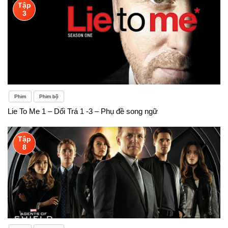
Tập
3
Phim
Phim bộ
Lie To Me 1 – Dối Trá 1 -3 – Phụ đề song ngữ
Tập
8