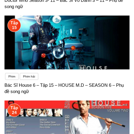
Doctor Who Season 3- 11 – Bác Sĩ Vô Danh 3 – 11 – Phụ đề
song ngữ
Tập
15
Phim
Phim hài
Bác Sĩ House 6 – Tập 15 – HOUSE M.D – SEASON 6 – Phụ
đề song ngữ
Tập
24