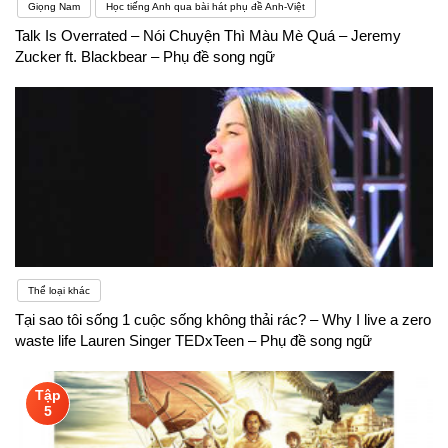
phục vụ dạy ngoại ngữ cần được đầu tư thông qua
Giọng Nam
Học tiếng Anh qua bài hát phụ đề Anh-Việt
Talk Is Overrated – Nói Chuyện Thì Màu Mè Quá – Jeremy
nguồn ngân sách, cũng như xã hội hóa giáo dục
Zucker ft. Blackbear – Phụ đề song ngữ
trong dạy ngoại ngữ ở những lĩnh vực, khu vực có
điều kiện
Thể loại khác
Tại sao tôi sống 1 cuộc sống không thải rác? – Why I live a zero
waste life Lauren Singer TEDxTeen – Phụ đề song ngữ
Tập
5