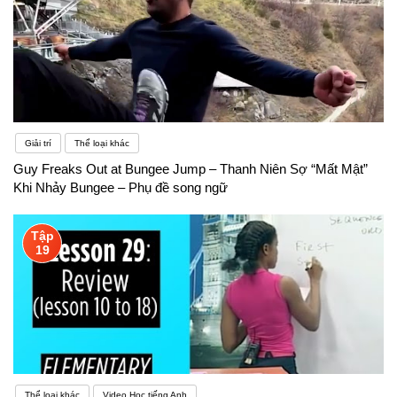
Giải trí
Thể loại khác
Guy Freaks Out at Bungee Jump – Thanh Niên Sợ “Mất Mật”
Khi Nhảy Bungee – Phụ đề song ngữ
Tập
19
Thể loại khác
Video Học tiếng Anh