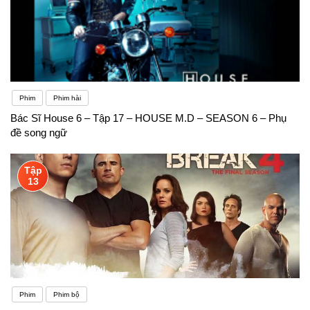
Phim
Phim hài
Bác Sĩ House 6 – Tập 17 – HOUSE M.D – SEASON 6 – Phụ
đề song ngữ
Tập
13
Phim
Phim bộ