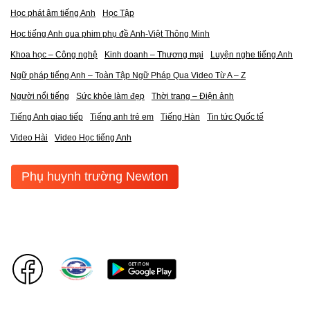
Học phát âm tiếng Anh
Học Tập
Học tiếng Anh qua phim phụ đề Anh-Việt Thông Minh
Khoa học – Công nghệ
Kinh doanh – Thương mại
Luyện nghe tiếng Anh
Ngữ pháp tiếng Anh – Toàn Tập Ngữ Pháp Qua Video Từ A – Z
Người nổi tiếng
Sức khỏe làm đẹp
Thời trang – Điện ảnh
Tiếng Anh giao tiếp
Tiếng anh trẻ em
Tiếng Hàn
Tin tức Quốc tế
Video Hài
Video Học tiếng Anh
Phụ huynh trường Newton