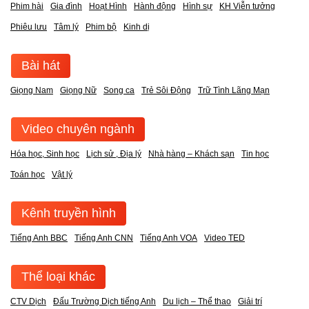
Phim hài
Gia đình
Hoạt Hình
Hành động
Hình sự
KH Viễn tưởng
Phiêu lưu
Tâm lý
Phim bộ
Kinh dị
Bài hát
Giọng Nam
Giọng Nữ
Song ca
Trẻ Sôi Động
Trữ Tình Lãng Mạn
Video chuyên ngành
Hóa học, Sinh học
Lịch sử , Địa lý
Nhà hàng – Khách sạn
Tin học
Toán học
Vật lý
Kênh truyền hình
Tiếng Anh BBC
Tiếng Anh CNN
Tiếng Anh VOA
Video TED
Thể loại khác
CTV Dịch
Đấu Trường Dịch tiếng Anh
Du lịch – Thể thao
Giải trí