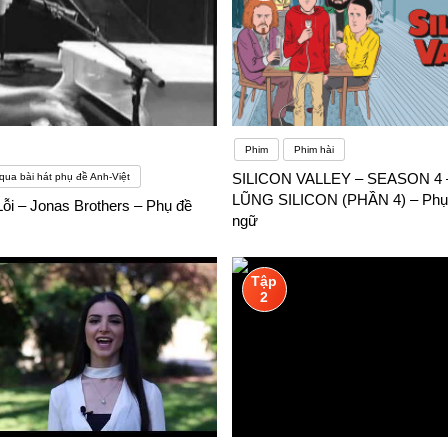
Phim
Phim hài
SILICON VALLEY – SEASON 4
qua bài hát phụ đề Anh-Việt
LŨNG SILICON (PHẦN 4) – Phụ
Lỗi – Jonas Brothers – Phụ đề
ngữ
Tập
2