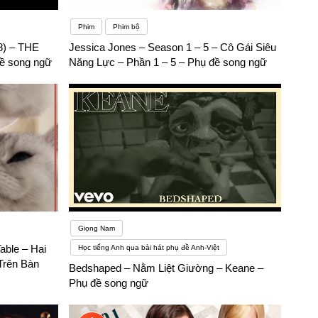
Phim
Phim bộ
) – THE
Jessica Jones – Season 1 – 5 – Cô Gái Siêu
ề song ngữ
Năng Lực – Phần 1 – 5 – Phụ đề song ngữ
Giọng Nam
able – Hai
Học tiếng Anh qua bài hát phụ đề Anh-Việt
Trên Bàn
Bedshaped – Nằm Liệt Giường – Keane –
Phụ đề song ngữ