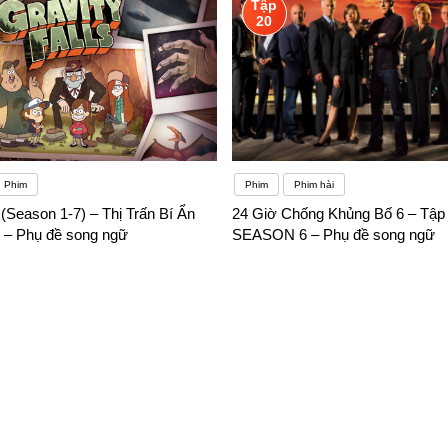
Tập
20
Phim
Phim
Phim hài
s(Season 1-7) – Thị Trấn Bí Ẩn
24 Giờ Chống Khủng Bố 6 – Tập 
7 – Phụ đề song ngữ
SEASON 6 – Phụ đề song ngữ