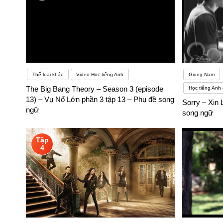
Thể loại khác
Video Học tiếng Anh
Giọng Nam
The Big Bang Theory – Season 3 (episode
Học tiếng Anh 
13) – Vụ Nổ Lớn phần 3 tập 13 – Phụ đề song
Sorry – Xin 
ngữ
song ngữ
Tập
4