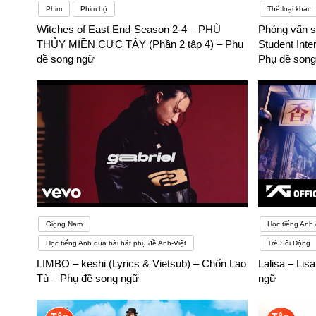
Phim
Phim bộ
Thể loại khác
Witches of East End-Season 2-4 – PHÙ
Phỏng vấn 
THỦY MIỀN CỰC TÂY (Phần 2 tập 4) – Phụ
Student In
đề song ngữ
Phụ đề song
Giọng Nam
Học tiếng Anh 
Học tiếng Anh qua bài hát phụ đề Anh-Việt
Trẻ Sôi Động
LIMBO – keshi (Lyrics & Vietsub) – Chốn Lao
Lalisa – Li
Tù – Phụ đề song ngữ
ngữ