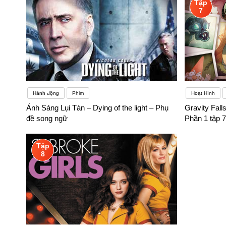
Tập
7
Hành động
Phim
Hoạt Hình
Ánh Sáng Lụi Tàn – Dying of the light – Phụ
Gravity Fall
đề song ngữ
Phần 1 tập 
Tập
8