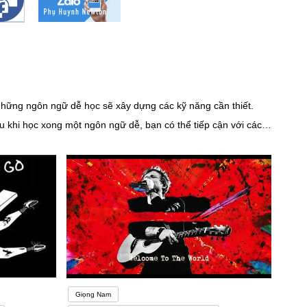
những ngôn ngữ dễ học sẽ xây dựng các kỹ năng cần thiết.
 khi học xong một ngôn ngữ dễ, bạn có thể tiếp cận với các
 ngữ, bạn sẽ không tiến bộ nhanh chóng. Một nghiên cứu cho
ạo động lực, tìm được một phương pháp phù hợp cũng giúp việc
ng phương pháp. Quá chú trọng ngữ pháp, chỉ học trên sách
uần áo trên người bạn. Cùng một kiểm dáng nhưng phải được
với bản thân mình. Bạn cần thay đổi linh hoạt để có thể tìm
Giọng Nam