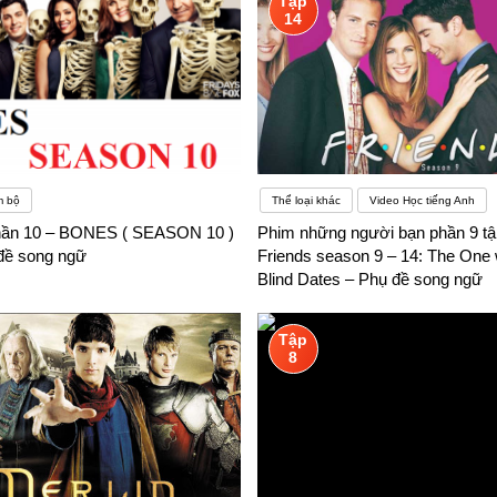
Tập
14
m bộ
Thể loại khác
Video Học tiếng Anh
Phần 10 – BONES ( SEASON 10 )
Phim những người bạn phần 9 tậ
 đề song ngữ
Friends season 9 – 14: The One 
Blind Dates – Phụ đề song ngữ
Tập
8