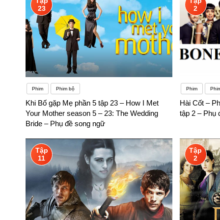
Tập
Tập
23
2
Phim
Phim bộ
Phim
Phi
Khi Bố gặp Mẹ phần 5 tập 23 – How I Met
Hài Cốt – 
Your Mother season 5 – 23: The Wedding
tập 2 – Phụ
Bride – Phụ đề song ngữ
Tập
Tập
11
2