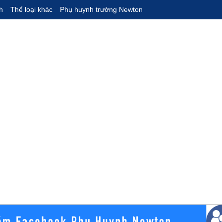
h
Thể loại khác
Phụ huynh trường Newton