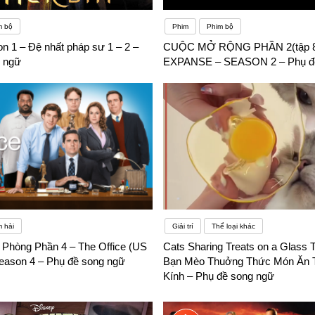
m bộ
Phim
Phim bộ
n 1 – Đệ nhất pháp sư 1 – 2 –
CUỘC MỞ RỘNG PHẦN 2(tập 8
 ngữ
EXPANSE – SEASON 2 – Phụ đ
 hài
Giải trí
Thể loại khác
Phòng Phần 4 – The Office (US
Cats Sharing Treats on a Glass T
Season 4 – Phụ đề song ngữ
Bạn Mèo Thuởng Thức Món Ăn 
Kính – Phụ đề song ngữ