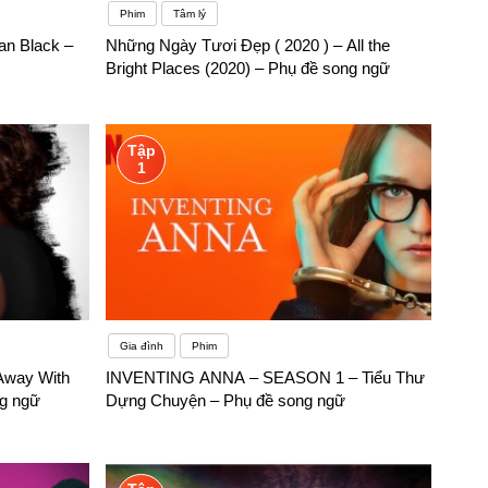
Phim
Tâm lý
an Black –
Những Ngày Tươi Đẹp ( 2020 ) – All the
Bright Places (2020) – Phụ đề song ngữ
Tập
1
Gia đình
Phim
 Away With
INVENTING ANNA – SEASON 1 – Tiểu Thư
ng ngữ
Dựng Chuyện – Phụ đề song ngữ