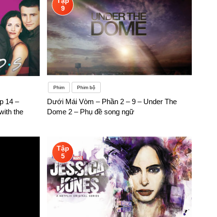
Tập
9
Phim
Phim bộ
p 14 –
Dưới Mái Vòm – Phần 2 – 9 – Under The
with the
Dome 2 – Phụ đề song ngữ
Tập
5