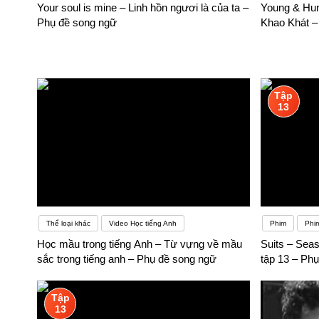
Your soul is mine – Linh hồn ngươi là của ta –
Young & Hun
Phụ đề song ngữ
Khao Khát –
Tập
13
Thể loại khác
Video Học tiếng Anh
Phim
Phi
Học mầu trong tiếng Anh – Từ vựng về mầu
Suits – Sea
sắc trong tiếng anh – Phụ đề song ngữ
tập 13 – Ph
Tập
13