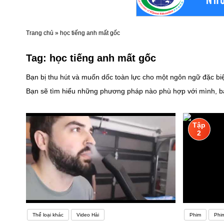
Trang chủ
»
học tiếng anh mất gốc
Tag:
học tiếng anh mất gốc
Bạn bị thu hút và muốn dốc toàn lực cho một ngôn ngữ đặc bi
Bạn sẽ tìm hiểu những phương pháp nào phù hợp với mình, bạn
thứ tiếng phức tạp hơn.Trạng thái lo lắng ảnh hưởng không n
rằng lo lắng có thể dẫn đến tức giận và thất vọng – trạng thá
Tập
học dễ dàng hơn. Nhiều khi việc chán nản với tiếng Anh của 
2
vở, tài liệu tham khảo khô khan… đều là những vấn đề người
may đo theo size của bản thân mới vừa vặn. Tương tự như vậy
được cách học thú vị và hiệu quả nhất
Thể loại khác
Video Hài
Phim
Phi