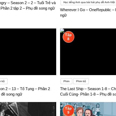
gry – Season 2 – 2 – Tuổi Trẻ và
Học tiếng Anh qua bài hát phụ đề Anh-Việt
 Phần 2 tập 2 – Phụ đề song ngữ
Wherever I Go – OneRepublic – 
ngữ
Tập
8
m bộ
Phim
Phim bộ
son 2 – 13 – Tố Tụng – Phần 2
The Last Ship – Season 1-8 – C
ụ đề song ngữ
Cuối Cùng- Phần 1-8 – Phụ đề s
Tập
9