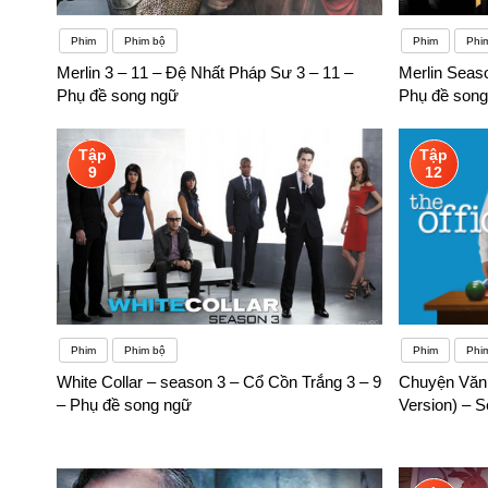
Phim
Phim bộ
Phim
Phi
Merlin 3 – 11 – Đệ Nhất Pháp Sư 3 – 11 –
Merlin Seaso
Phụ đề song ngữ
Phụ đề song
Tập
Tập
9
12
Phim
Phim bộ
Phim
Phim
White Collar – season 3 – Cổ Cồn Trắng 3 – 9
Chuyện Văn 
– Phụ đề song ngữ
Version) – 