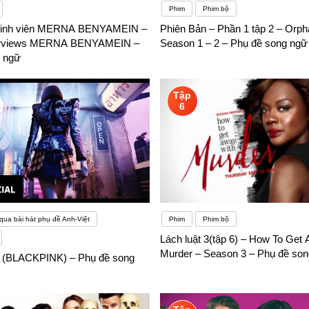
Phim
Phim bộ
sinh viên MERNA BENYAMEIN –
Phiên Bản – Phần 1 tập 2 – Orph
terviews MERNA BENYAMEIN –
Season 1 – 2 – Phụ đề song ngữ
 ngữ
Tập
6
qua bài hát phụ đề Anh-Việt
Phim
Phim bộ
Lách luật 3(tập 6) – How To Get
Murder – Season 3 – Phụ đề so
sa (BLACKPINK) – Phụ đề song