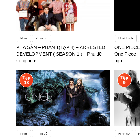
Phim
Phim bộ
Hoạt Hình
PHÁ SẢN – PHẦN 1(TẬP 4) – ARRESTED
ONE PIECE 
DEVELOPMENT ( SEASON 1 ) – Phụ đề
One Piece –
song ngữ
ngữ
Tập
Tập
18
9
Phim
Phim bộ
Hình sự
P