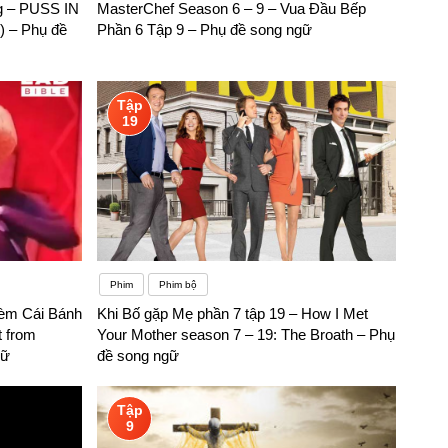
g – PUSS IN
MasterChef Season 6 – 9 – Vua Đầu Bếp
 – Phụ đề
Phần 6 Tập 9 – Phụ đề song ngữ
Tập
19
Phim
Phim bộ
èm Cái Bánh
Khi Bố gặp Mẹ phần 7 tập 19 – How I Met
 from
Your Mother season 7 – 19: The Broath – Phụ
gữ
đề song ngữ
Tập
9