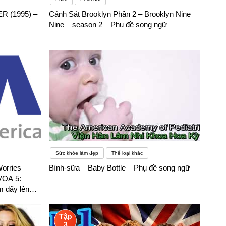
R (1995) –
Cảnh Sát Brooklyn Phần 2 – Brooklyn Nine
Nine – season 2 – Phụ đề song ngữ
Sức khỏe làm đẹp
Thể loại khác
Worries
Bình-sữa – Baby Bottle – Phụ đề song ngữ
 VOA 5:
m dấy lên
c phóng xạ –
Tập
3