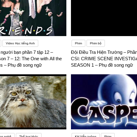
Video Học tiếng Anh
Phim
Phim bộ
người bạn phần 7 tập 12 –
Đội Điều Tra Hiện Trường – Phần
on 7 – 12: The One with All the
CSI: CRIME SCENE INVESTIG
s – Phụ đề song ngữ
SEASON 1 – Phụ đề song ngữ
ng nghệ
Thể loại khác
KH Viễn tưởng
Phim