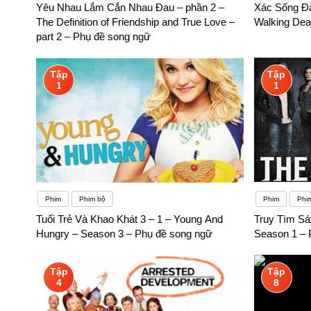
Yêu Nhau Lắm Cắn Nhau Đau – phần 2 –
Xác Sống Đá
The Definition of Friendship and True Love –
Walking Dea
part 2 – Phụ đề song ngữ
Tập
Tập
1
1
Phim
Phim bộ
Phim
Phi
Tuổi Trẻ Và Khao Khát 3 – 1 – Young And
Truy Tìm Sát
Hungry – Season 3 – Phụ đề song ngữ
Season 1 – 
Tập
Tập
4
8