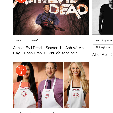
Phim
Phim bộ
Học tiếng Anh 
Ash vs Evil Dead – Season 1 – Ash Và Ma
Thể loại khác
Cây – Phần 1 tập 9 – Phụ đề song ngữ
All of Me –
Tập
2