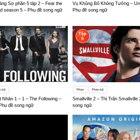
ng Sợ phần 5 tập 2 – Fear the
Vụ Khủng Bố Không Tưởng – Unt
d season 5 – Phụ đề song ngữ
Phụ đề song ngữ
Tập
5
m bộ
Phim
Phim bộ
 Nhân 1 – 1 – The Following –
Smallville 2 – Thị Trấn Smallville
Phụ đề song ngữ
song ngữ