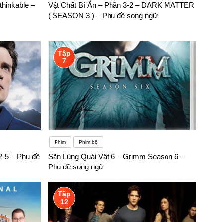
hinkable –
Vật Chất Bí Ẩn – Phần 3-2 – DARK MATTER
( SEASON 3 ) – Phụ đề song ngữ
Tập
7
Phim
Phim bộ
 2-5 – Phụ đề
Săn Lùng Quái Vật 6 – Grimm Season 6 –
Phụ đề song ngữ
Tập
12