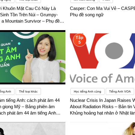
i Khuôn Mặt Cau Có Này Là
Casper: Con Ma Vui Vẻ – CASPE
Sinh Tồn Trên Núi – Grumpy-
Phụ đề song ngữ
 a Mountain Survivor – Phụ đề
Tập
5
iếng Anh
Thể loại khác
Học tiếng Anh cùng
Tiếng Anh VOA
âm tiếng Anh: cách phát âm 44
Nuclear Crisis In Japan Raises 
h giọng Mỹ – Bảng phiên âm
About Radiation Risks – Bản tin
cách phát âm 44 âm tiếng Anh
Khủng hoảng hạt nhân ở Nhật là
Phụ đề song ngữ
mối lo ngại về nguy cơ nhiễm độ
Phụ đề song ngữ