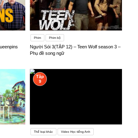
Phim
Phim bộ
ueenpins
Người Sói 3(TẬP 12) – Teen Wolf season 3 –
Phụ đề song ngữ
Tập
9
Thể loại khác
Video Học tiếng Anh