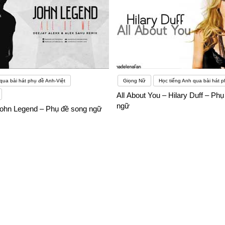
qua bài hát phụ đề Anh-Việt
Giọng Nữ
Học tiếng Anh qua bài hát p
All About You – Hilary Duff – Ph
ngữ
 John Legend – Phụ đề song ngữ