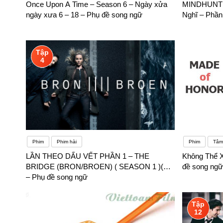
Once Upon A Time – Season 6 – Ngày xửa
MINDHUNTE
ngày xưa 6 – 18 – Phụ đề song ngữ
Nghĩ – Phần
Tập
4
Phim
Phim hài
Phim
Tâm 
LẦN THEO DẤU VẾT PHẦN 1 – THE
Không Thể 
BRIDGE (BRON/BROEN) ( SEASON 1 )(…
đề song ngữ
– Phụ đề song ngữ
Tập
12