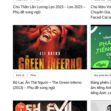
Chú Thằn Lằn Lương Lẹo 2023 – Leo 2023 –
Chú Mèo Vớ
Phụ đề song ngữ
Chuyên Gia 
Faced Cat is
song ngữ
Kinh dị
Phim
Học phát âm t
Bộ Lạc Ăn Thịt Người – The Green Inferno
Bảng phiên 
(2013) – Phụ đề song ngữ
âm tiếng An
tiếng Anh: 
giọng Mỹ – 
Tập
9