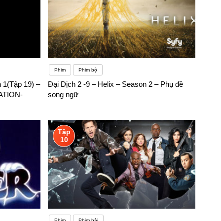
Phim
Phim bộ
 1(Tập 19) –
Đại Dịch 2 -9 – Helix – Season 2 – Phụ đề
ATION-
song ngữ
Tập
10
Phim
Phim hài