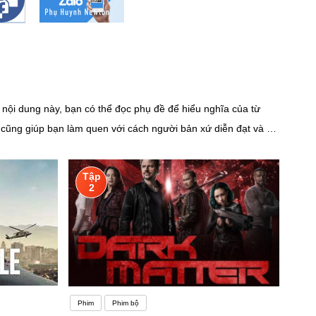
ội dung này, bạn có thể đọc phụ đề để hiểu nghĩa của từ
ề cũng giúp bạn làm quen với cách người bản xứ diễn đạt và sử
xu hướng học nhanh hơn do sự mới mẻ và thú vị khi khám phá
 ổn định lại. Bạn nắm rõ hầu hết các thuật ngữ và quy tắc ngữ
Tập
khó khăn hơn so với một số bạn bè của bạn sẽ làm giảm bớt
2
ả.Bên cạnh những khó khăn nhỏ như con tép có thể giải quyết
 ngữ Anh các bạn sinh viên sẽ nhận được những lợi ích như:–
ợc một công việc ổn định với mức lương mong muốn, chúng tôi
 là bạn đi du lịch, đi công tác,… miễn là ra nước ngoài thì với
Phim
Phim bộ