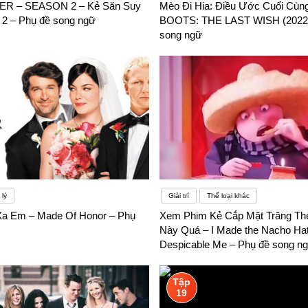
R – SEASON 2 – Kẻ Săn Suy
Mèo Đi Hia: Điều Ước Cuối Cùn
 2 – Phụ đề song ngữ
BOOTS: THE LAST WISH (2022)
song ngữ
lý
Giải trí
Thể loại khác
Xa Em – Made Of Honor – Phụ
Xem Phim Kẻ Cắp Mặt Trăng Th
Này Quá – I Made the Nacho Hat
Despicable Me – Phụ đề song n
Tập
19