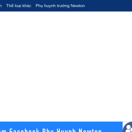
h
Thể loại khác
Phụ huynh trường Newton