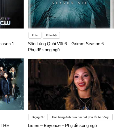
Phim
Phim bộ
season 1 –
Săn Lùng Quái Vật 6 – Grimm Season 6 –
Phụ đề song ngữ
Giọng Nữ
Học tiếng Anh qua bài hát phụ đề Anh-Việt
– THE
Listen – Beyonce – Phụ đề song ngữ