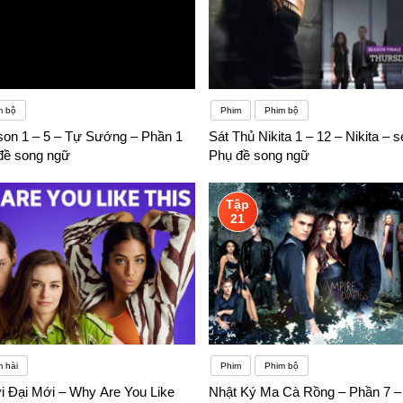
m bộ
Phim
Phim bộ
ason 1 – 5 – Tự Sướng – Phần 1
Sát Thủ Nikita 1 – 12 – Nikita – 
 đề song ngữ
Phụ đề song ngữ
Tập
21
 hài
Phim
Phim bộ
i Đại Mới – Why Are You Like
Nhật Ký Ma Cà Rồng – Phần 7 