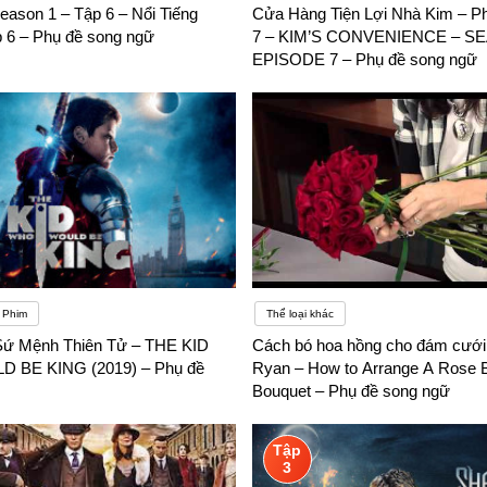
Season 1 – Tập 6 – Nổi Tiếng
Cửa Hàng Tiện Lợi Nhà Kim – Ph
 6 – Phụ đề song ngữ
7 – KIM’S CONVENIENCE – SE
EPISODE 7 – Phụ đề song ngữ
Phim
Thể loại khác
Sứ Mệnh Thiên Tử – THE KID
Cách bó hoa hồng cho đám cưới
BE KING (2019) – Phụ đề
Ryan – How to Arrange A Rose B
Bouquet – Phụ đề song ngữ
Tập
3