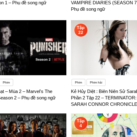
on 1 – Phụ đề song ngữ
VAMPIRE DIARIES (SEASON 7)(
Phụ đề song ngữ
Tập
22
Phim
Phim
Phim hài
ạt – Mùa 2 – Marvel's The
Kẻ Hủy Diệt : Biên Niên Sử Sara
Season 2 – Phụ đề song ngữ
Phần 2 Tập 22 – TERMINATOR:
SARAH CONNOR CHRONICL
(SEASON 2) – Phụ đề song ngữ
Tập
4