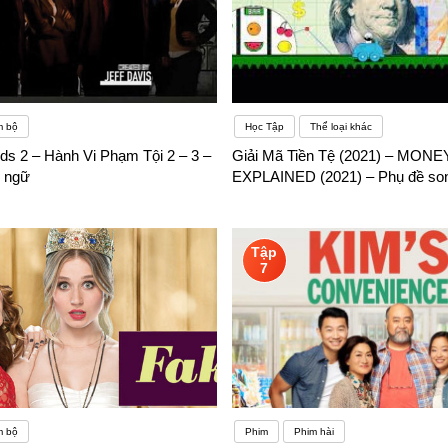
m bộ
Học Tập
Thể loại khác
ds 2 – Hành Vi Phạm Tội 2 – 3 –
Giải Mã Tiền Tệ (2021) – MONEY
 ngữ
EXPLAINED (2021) – Phụ đề so
Tập
7
m bộ
Phim
Phim hài