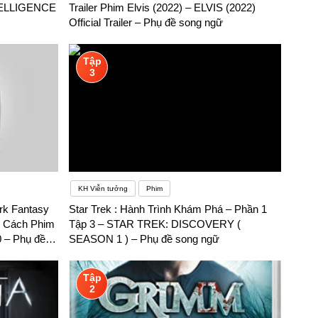
NTELLIGENCE
Trailer Phim Elvis (2022) – ELVIS (2022)
 qua
Official Trailer – Phụ đề song ngữ
tiếng Anh. Bạn có thể:Tham gia các cuộc họp, buổi thảo luận,
Tập
àng ngàyChất lượng giáo viên là vấn đề then chốt nên cần
3
 được đầu tư thông qua nguồn ngân sách, cũng như xã hội hóa
KH Viễn tưởng
Phim
ark Fantasy
Star Trek : Hành Trình Khám Phá – Phần 1
g Cách Phim
Tập 3 – STAR TREK: DISCOVERY (
 – Phụ đề
SEASON 1 ) – Phụ đề song ngữ
Tập
2