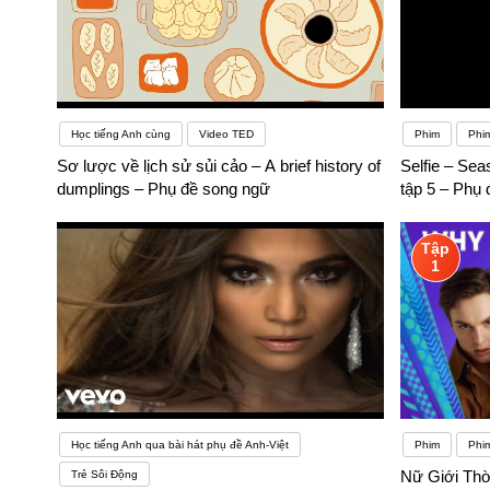
Học tiếng Anh cùng
Video TED
Phim
Phi
Sơ lược về lịch sử sủi cảo – A brief history of
Selfie – Se
dumplings – Phụ đề song ngữ
tập 5 – Phụ
Tập
1
Học tiếng Anh qua bài hát phụ đề Anh-Việt
Phim
Phim
Nữ Giới Thờ
Trẻ Sôi Động