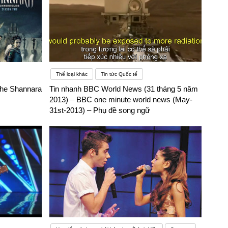
Thể loại khác
Tin tức Quốc tế
The Shannara
Tin nhanh BBC World News (31 tháng 5 năm
2013) – BBC one minute world news (May-
31st-2013) – Phụ đề song ngữ