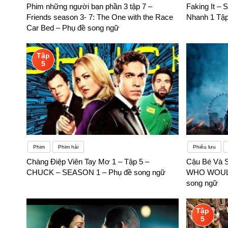
Phim những người bạn phần 3 tập 7 –
Faking It – 
Friends season 3- 7: The One with the Race
Nhanh 1 Tập
Car Bed – Phụ đề song ngữ
Tập
5
Phim
Phim hài
Phiêu lưu
Chàng Điệp Viên Tay Mơ 1 – Tập 5 –
Cậu Bé Và 
CHUCK – SEASON 1 – Phụ đề song ngữ
WHO WOULD 
song ngữ
Tập
5