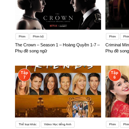
Phim
Phim bộ
Phim
Phi
The Crown – Season 1 – Hoàng Quyền 1-7 –
Criminal Min
Phụ đề song ngữ
Phụ đề song
Tập
Tập
7
6
Thể loại khác
Video Học tiếng Anh
Phim
Phi