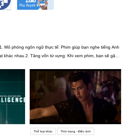
ữ:1. Mô phỏng ngôn ngữ thực tế: Phim giúp bạn nghe tiếng Anh
ạt khác nhau.2. Tăng vốn từ vựng: Khi xem phim, bạn sẽ gặp
t âm: Lắng nghe cách diễn đạt của diễn viên giúp bạn cải
 văn hóa, lối sống và tình hình xã hội của các quốc gia sử
 với trình độ của bạn. Bắt đầu với phim có phụ đề tiếng Anh
 vào phim: Kết hợp việc xem phim với việc học từ sách giáo
g pháp khác để đạt hiệu quả tốt nhất!Tổng quan về môn Tiếng
 câu:- Học sinh lớp 10 tiếp tục nắm vững các thì trong Tiếng
hành.- Các cấu trúc câu bao gồm câu điều kiện, câu bị động,
Thể loại khác
Thời trang - Điện ảnh