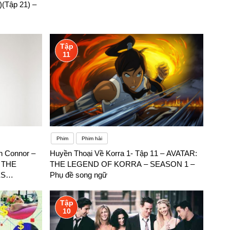
Tập 21) –
Tập
11
Phim
Phim hài
h Connor –
Huyền Thoại Về Korra 1- Tập 11 – AVATAR:
 THE
THE LEGEND OF KORRA – SEASON 1 –
ES
Phụ đề song ngữ
Tập
10