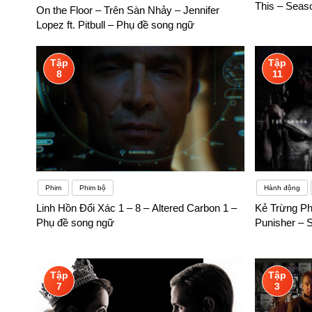
This – Seas
On the Floor – Trên Sàn Nhảy – Jennifer
Lopez ft. Pitbull – Phụ đề song ngữ
Tập
Tập
8
11
Phim
Phim bộ
Hành động
Linh Hồn Đổi Xác 1 – 8 – Altered Carbon 1 –
Kẻ Trừng Ph
Phụ đề song ngữ
Punisher – 
Tập
Tập
7
3