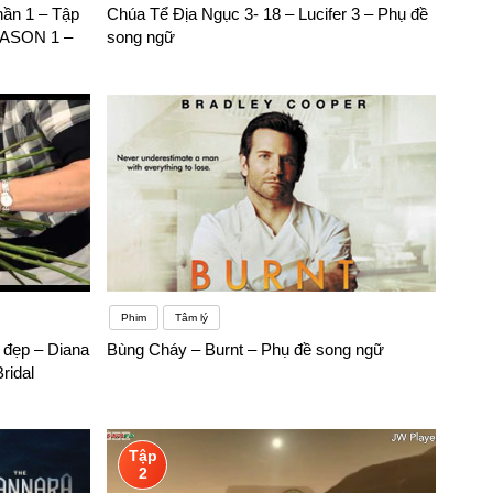
ần 1 – Tập
Chúa Tể Địa Ngục 3- 18 – Lucifer 3 – Phụ đề
ASON 1 –
song ngữ
Phim
Tâm lý
 đẹp – Diana
Bùng Cháy – Burnt – Phụ đề song ngữ
ridal
Tập
2