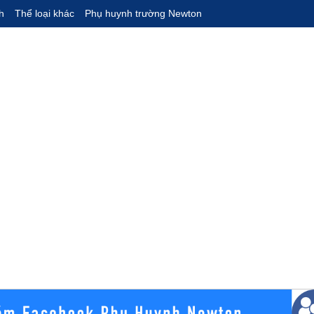
h
Thể loại khác
Phụ huynh trường Newton