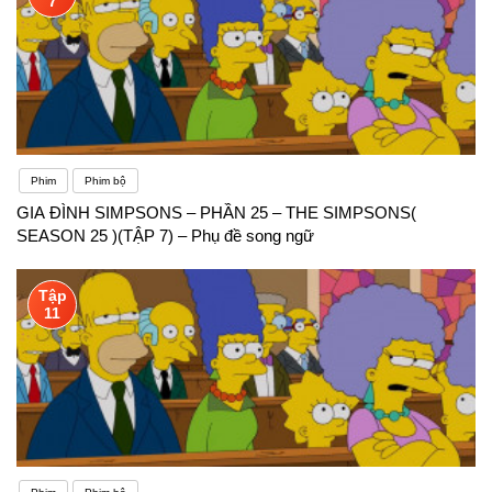
7
Phim
Phim bộ
GIA ĐÌNH SIMPSONS – PHẦN 25 – THE SIMPSONS(
SEASON 25 )(TẬP 7) – Phụ đề song ngữ
Tập
11