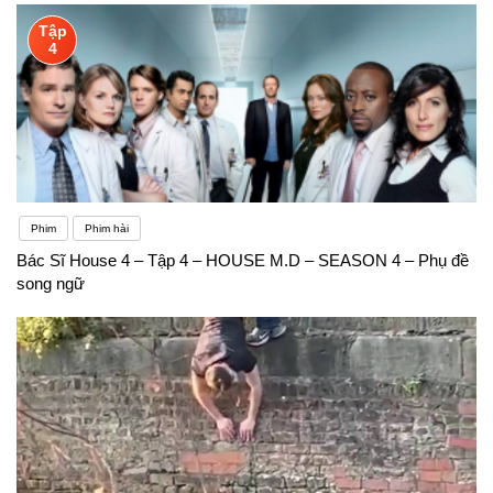
Tập
4
Phim
Phim hài
Bác Sĩ House 4 – Tập 4 – HOUSE M.D – SEASON 4 – Phụ đề
song ngữ