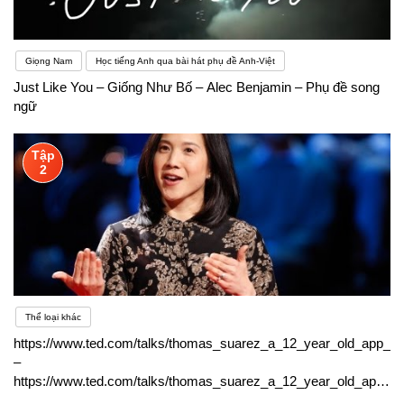
Giọng Nam
Học tiếng Anh qua bài hát phụ đề Anh-Việt
Just Like You – Giống Như Bố – Alec Benjamin – Phụ đề song
ngữ
Tập
2
Thể loại khác
https://www.ted.com/talks/thomas_suarez_a_12_year_old_app_de
–
https://www.ted.com/talks/thomas_suarez_a_12_year_old_app_de
– Phụ đề song ngữ