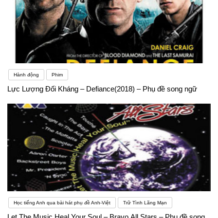
Hành động
Phim
Lực Lượng Đối Kháng – Defiance(2018) – Phụ đề song ngữ
Học tiếng Anh qua bài hát phụ đề Anh-Việt
Trữ Tình Lãng Mạn
Let The Music Heal Your Soul – Bravo All Stars – Phụ đề song