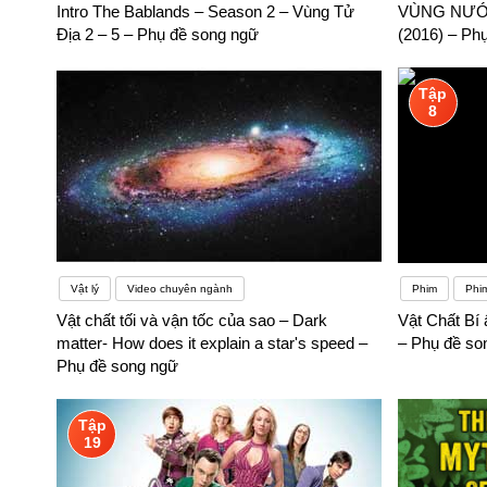
Intro The Bablands – Season 2 – Vùng Tử
VÙNG NƯỚC
Học bất cứ ngoại ngữ nào cũng yêu cầu sự tự tin từ người học
Địa 2 – 5 – Phụ đề song ngữ
(2016) – Ph
Tập
8
Vật lý
Video chuyên ngành
Phim
Phi
Vật chất tối và vận tốc của sao – Dark
Vật Chất Bí 
matter- How does it explain a star's speed –
– Phụ đề so
Phụ đề song ngữ
Tập
19