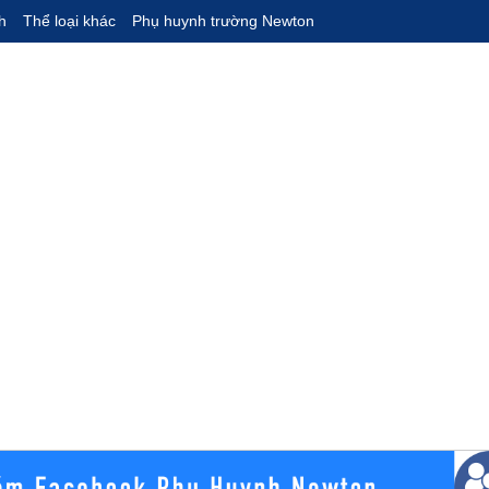
h
Thể loại khác
Phụ huynh trường Newton