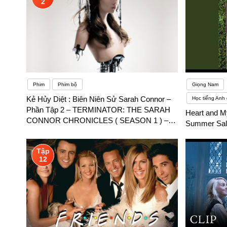
2
Phim
Phim bộ
Giọng Nam
Kẻ Hủy Diệt : Biên Niên Sử Sarah Connor –
Học tiếng Anh 
Phần Tập 2 – TERMINATOR: THE SARAH
Heart and M
CONNOR CHRONICLES ( SEASON 1 ) –
Summer Salt
Phụ đề song ngữ
Tập
12