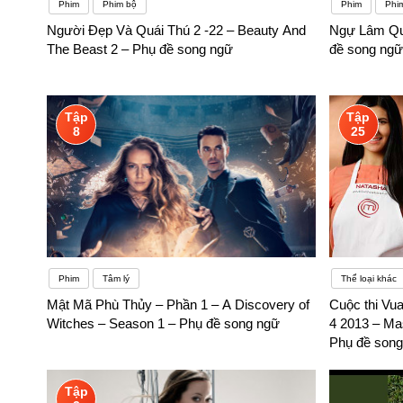
Phim
Phim bộ
Phim
Phi
Người Đẹp Và Quái Thú 2 -22 – Beauty And
Ngự Lâm Quâ
The Beast 2 – Phụ đề song ngữ
đề song ngữ
Tập
Tập
8
25
Phim
Tâm lý
Thể loại khác
Mật Mã Phù Thủy – Phần 1 – A Discovery of
Cuộc thi Vu
Witches – Season 1 – Phụ đề song ngữ
4 2013 – Ma
Phụ đề song
Tập