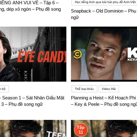
ẾNG ANH VUI VẺ – Tập 6 –
Học tiếng Anh qua bài hát phụ đề Anh-Việt
ng, dép xỏ ngón – Phụ đề song
Snapback – Old Dominion – Phụ
ngữ
m bộ
Thể loại khác
Video Hài
 Season 1 – Sát Nhân Giấu Mặt
Planning a Heist – Kế Hoạch Phi
p 3 – Phụ đề song ngữ
– Key & Peele – Phụ đề song ng
Tập
11