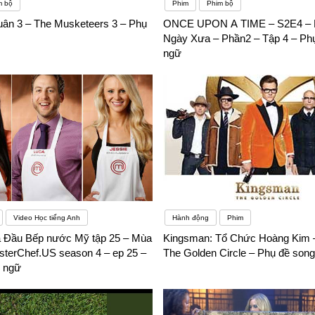
m bộ
Phim
Phim bộ
n 3 – The Musketeers 3 – Phụ
ONCE UPON A TIME – S2E4 – 
Ngày Xưa – Phần2 – Tập 4 – Ph
ngữ
Video Học tiếng Anh
Hành động
Phim
a Đầu Bếp nước Mỹ tập 25 – Mùa
Kingsman: Tổ Chức Hoàng Kim 
sterChef.US season 4 – ep 25 –
The Golden Circle – Phụ đề son
 ngữ