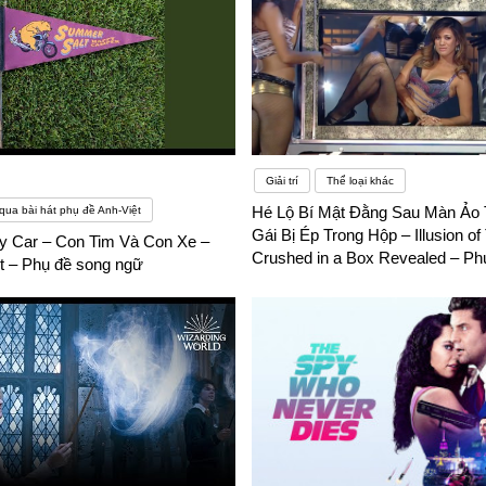
Giải trí
Thể loại khác
Hé Lộ Bí Mật Đằng Sau Màn Ảo 
qua bài hát phụ đề Anh-Việt
Gái Bị Ép Trong Hộp – Illusion of 
y Car – Con Tim Và Con Xe –
Crushed in a Box Revealed – Ph
 – Phụ đề song ngữ
ngữ