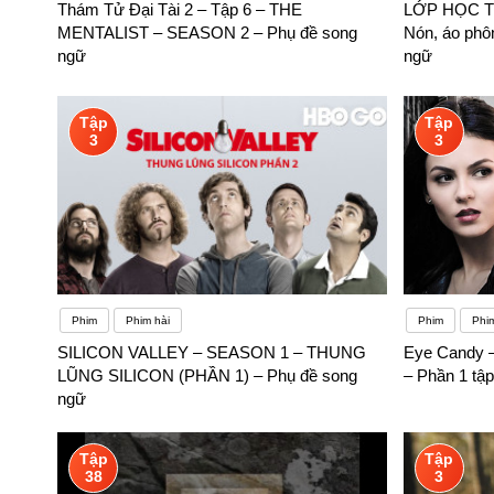
Thám Tử Đại Tài 2 – Tập 6 – THE
LỚP HỌC TI
MENTALIST – SEASON 2 – Phụ đề song
Nón, áo phô
ngữ
ngữ
Tập
Tập
3
3
Phim
Phim hài
Phim
Phi
SILICON VALLEY – SEASON 1 – THUNG
Eye Candy –
LŨNG SILICON (PHẦN 1) – Phụ đề song
– Phần 1 tậ
ngữ
Tập
Tập
38
3