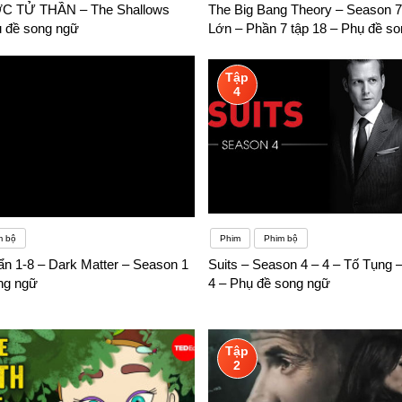
 TỬ THẦN – The Shallows
The Big Bang Theory – Season 7
. Bạn đâu thể cứ lẳng lặng học cấu trúc câu, học từ vựng nhưng khôn
ụ đề song ngữ
Lớn – Phần 7 tập 18 – Phụ đề s
Tập
4
m bộ
Phim
Phim bộ
ẩn 1-8 – Dark Matter – Season 1
Suits – Season 4 – 4 – Tố Tụng 
ng ngữ
4 – Phụ đề song ngữ
Tập
2