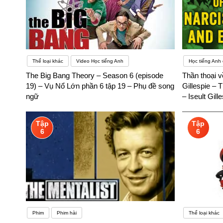
Thể loại khác
Video Học tiếng Anh
Học tiếng Anh
The Big Bang Theory – Season 6 (episode
Thần thoại v
19) – Vụ Nổ Lớn phần 6 tập 19 – Phụ đề song
Gillespie – 
ngữ
– Iseult Gil
Tập
Tập
6
6
Phim
Phim hài
Thể loại khác