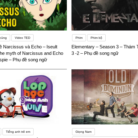
 cùng
Video TED
Phim
Phim bộ
ề Narcissus và Echo – Iseult
Elementary – Season 3 – Thám 
The myth of Narcissus and Echo
3 -2 – Phụ đề song ngữ
lespie – Phụ đề song ngữ
Tiếng anh trẻ em
Giọng Nam