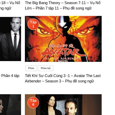
-18 – Vụ Nổ
The Big Bang Theory – Season 7-11 – Vụ Nổ
g thực hành, sử dụng với mọi người
ong ngữ
Lớn – Phần 7 tập 11 – Phụ đề song ngữ
Tập
1
Phim
Phim bộ
– Phần 4 tập
Tiết Khí Sư Cuối Cùng 3 -1 – Avatar The Last
Airbender – Season 3 – Phụ đề song ngữ
Tập
6