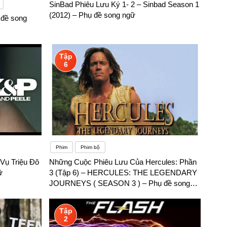
SinBad Phiêu Lưu Ký 1- 2 – Sinbad Season 1
(2012) – Phụ đề song ngữ
 đề song
Tập
6
Phim
Phim bộ
 Vụ Triệu Đô
Những Cuộc Phiêu Lưu Của Hercules: Phần
ữ
3 (Tập 6) – HERCULES: THE LEGENDARY
JOURNEYS ( SEASON 3 ) – Phụ đề song
ngữ
Tập
2