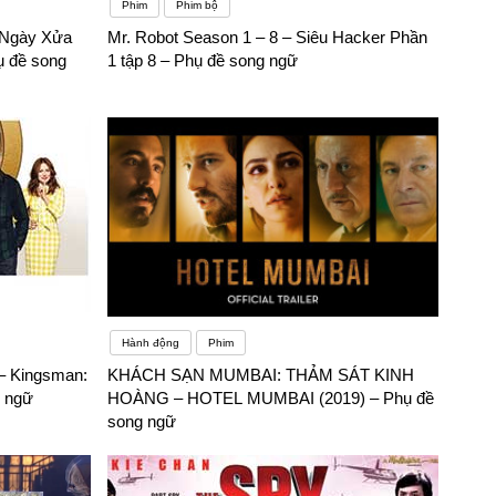
Phim
Phim bộ
Ngày Xửa
Mr. Robot Season 1 – 8 – Siêu Hacker Phần
ụ đề song
1 tập 8 – Phụ đề song ngữ
Hành động
Phim
– Kingsman:
KHÁCH SẠN MUMBAI: THẢM SÁT KINH
g ngữ
HOÀNG – HOTEL MUMBAI (2019) – Phụ đề
song ngữ