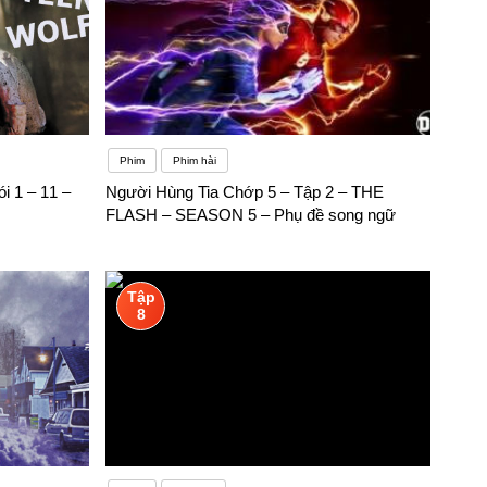
Phim
Phim hài
i 1 – 11 –
Người Hùng Tia Chớp 5 – Tập 2 – THE
FLASH – SEASON 5 – Phụ đề song ngữ
Tập
8