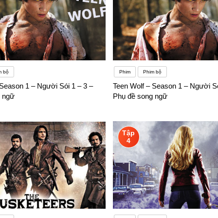
m bộ
Phim
Phim bộ
Season 1 – Người Sói 1 – 3 –
Teen Wolf – Season 1 – Người Só
 ngữ
Phụ đề song ngữ
Tập
4