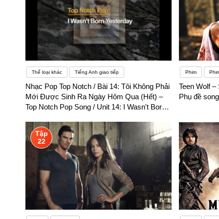
Thể loại khác
Tiếng Anh giao tiếp
Phim
Phi
Nhạc Pop Top Notch / Bài 14: Tôi Không Phải
Teen Wolf – 
Mới Được Sinh Ra Ngày Hôm Qua (Hết) –
Phụ đề song
Top Notch Pop Song / Unit 14: I Wasn't Born
Yesterday (End) – Phụ đề song ngữ
Tập
22