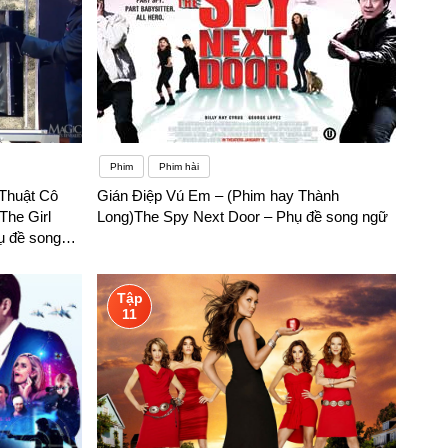
Phim
Phim hài
Thuật Cô
Gián Điệp Vú Em – (Phim hay Thành
The Girl
Long)The Spy Next Door – Phụ đề song ngữ
ụ đề song
Tập
11