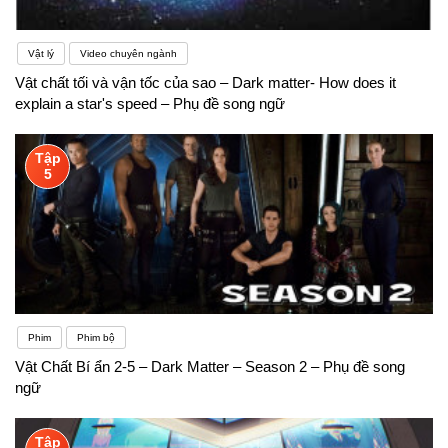
tình huống phát sinh trong công việc, vì thế đây là
một trong những khó khăn đối với người tự ti và rụt
Vật lý
Video chuyên ngành
Vật chất tối và vận tốc của sao – Dark matter- How does it
rè. Nhìn chung những khó khăn nêu trên chúng ta
explain a star's speed – Phụ đề song ngữ
đều có thể giải quyết được nếu như chúng ta có
niềm đam mê với ngành học này.
Tập
5
Phim
Phim bộ
Vật Chất Bí ẩn 2-5 – Dark Matter – Season 2 – Phụ đề song
ngữ
Tập