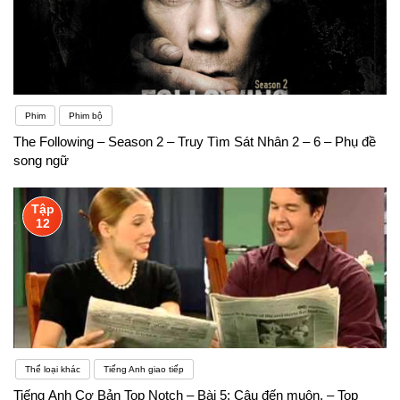
Phim
Phim bộ
The Following – Season 2 – Truy Tìm Sát Nhân 2 – 6 – Phụ đề
song ngữ
Tập
12
Thể loại khác
Tiếng Anh giao tiếp
Tiếng Anh Cơ Bản Top Notch – Bài 5: Cậu đến muộn. – Top