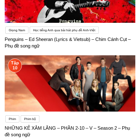
Giọng Nam
Học tiếng Anh qua bài hát phụ đề Anh-Việt
Penguins – Ed Sheeran (Lyrics & Vietsub) – Chim Cánh Cụt –
Phụ đề song ngữ
Tập
10
Phim
Phim bộ
NHỮNG KẺ XÂM LĂNG – PHẦN 2-10 – V – Season 2 – Phụ
đề song ngữ