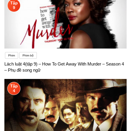
Tập
9
Phim
Phim bộ
Lách luật 4(tập 9) – How To Get Away With Murder – Season 4
– Phụ đề song ngữ
Tập
4