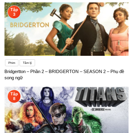
Tập
3
Phim
Tâm lý
Bridgertton – Phần 2 – BRIDGERTON – SEASON 2 – Phụ đề
song ngữ
Tập
8