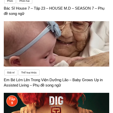
Phim
Phim hài
Bác Sĩ House 7 – Tập 23 – HOUSE M.D – SEASON 7 – Phụ
đề song ngữ
Giải trí
Thể loại khác
Em Bé Lớn Lên Trong Viện Dưỡng Lão – Baby Grows Up in
Assisted Living – Phụ đề song ngữ
Tập
9