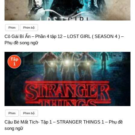
Phim
Phim bộ
Cô Gái Bí Ẩn – Phần 4 tập 12 – LOST GIRL ( SEASON 4 ) –
Phụ đề song ngữ
Tập
1
Phim
Phim bộ
Cậu Bé Mất Tích- Tập 1 – STRANGER THINGS 1 – Phụ đề
song ngữ