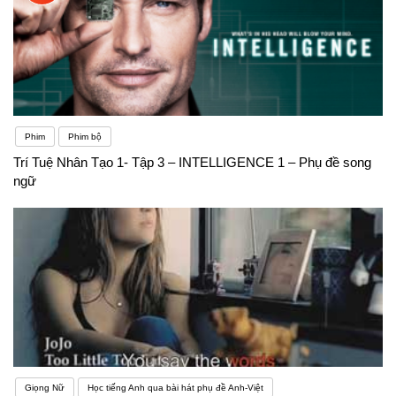
từ February hoàn toàn không được phát âm. Bạn có
thể nghe nó như là feb-you-air-ee.Choir: Bạn có thể
mong đợi phát âm âm “ch” ở đây, giống như trong
từ “chair” . Nhưng từ này thực sự được phát âm
Phim
Phim bộ
giống như /kwai- er/
Trí Tuệ Nhân Tạo 1- Tập 3 – INTELLIGENCE 1 – Phụ đề song
ngữ
Giọng Nữ
Học tiếng Anh qua bài hát phụ đề Anh-Việt