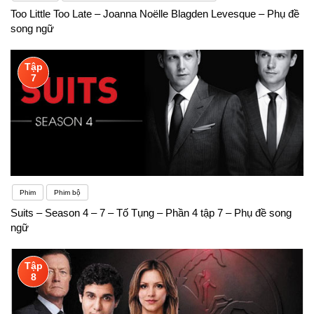
Too Little Too Late – Joanna Noëlle Blagden Levesque – Phụ đề
song ngữ
Tập
7
Phim
Phim bộ
Suits – Season 4 – 7 – Tố Tụng – Phần 4 tập 7 – Phụ đề song
ngữ
Tập
8