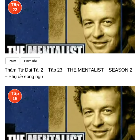
Tập
23
Phim
Phim hài
Thám Tử Đại Tài 2 – Tập 23 – THE MENTALIST – SEASON 2
– Phụ đề song ngữ
Tập
16