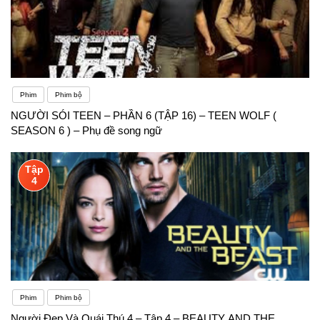
Phim
Phim bộ
NGƯỜI SÓI TEEN – PHẦN 6 (TẬP 16) – TEEN WOLF (
SEASON 6 ) – Phụ đề song ngữ
Tập
4
Phim
Phim bộ
Người Đẹp Và Quái Thú 4 – Tập 4 – BEAUTY AND THE