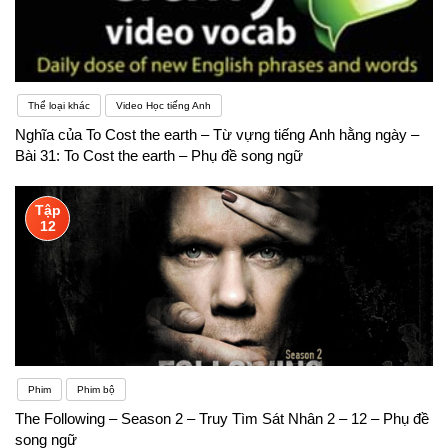
nguyên tương tự. Bất kể bạn chọn gì, việc sử dụng
ngoại ngữ một cách thường xuyên hơn sẽ giúp bạn
chứng minh với bản thân rằng mình có khả năng
Thể loại khác
Video Học tiếng Anh
học một ngôn ngữ mới.
Nghĩa của To Cost the earth – Từ vựng tiếng Anh hằng ngày –
Bài 31: To Cost the earth – Phụ đề song ngữ
Tập
12
Phim
Phim bộ
The Following – Season 2 – Truy Tìm Sát Nhân 2 – 12 – Phụ đề
song ngữ