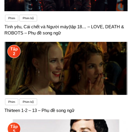
Phim
Phim bộ
Tình yêu, Cái chết và Người máy(tập 18… – LOVE, DEATH &
ROBOTS – Phụ đề song ngữ
Tập
2
Phim
Phim bộ
Thirteen 1-2 – 13 – Phụ đề song ngữ
Tập
5