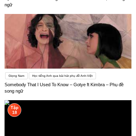
ngữ
Giọng Nam
Học tiếng Anh qua bài hát phụ đề Anh-Việt
Somebody That I Used To Know – Gotye ft Kimbra – Phụ đề
song ngữ
Tập
18