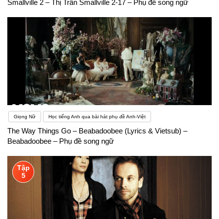
Smallville 2 – Thị Trấn Smallville 2-17 – Phụ đề song ngữ
Giọng Nữ
Học tiếng Anh qua bài hát phụ đề Anh-Việt
The Way Things Go – Beabadoobee (Lyrics & Vietsub) –
Beabadoobee – Phụ đề song ngữ
Tập
5