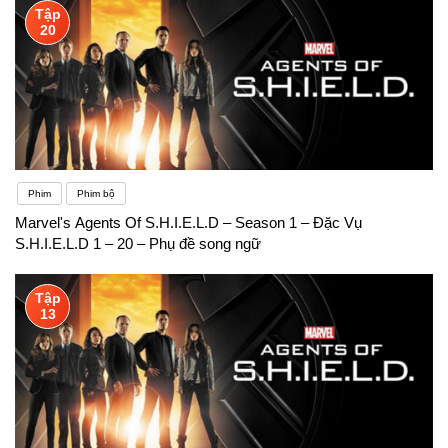
Tập
20
Phim
Phim bộ
Marvel's Agents Of S.H.I.E.L.D – Season 1 – Đặc Vụ
S.H.I.E.L.D 1 – 20 – Phụ đề song ngữ
Tập
13