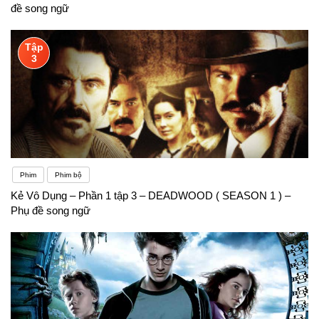
đề song ngữ
Tập
3
Phim
Phim bộ
Kẻ Vô Dụng – Phần 1 tập 3 – DEADWOOD ( SEASON 1 ) –
Phụ đề song ngữ