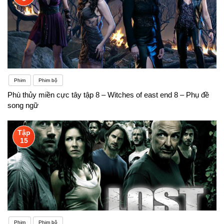
Phim
Phim bộ
Phù thủy miền cực tây tập 8 – Witches of east end 8 – Phụ đề
song ngữ
Tập
15
Phim
Phim bộ