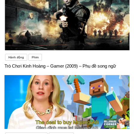
dụng phiên bản có phụ đề tiếng Anh để học từ vựng
và ngữ pháp.- Tận hưởng việc học khi bạn thưởng
thức bộ phim yêu thích hoặc đọc truyện tranh. 2.
Chơi trò chơi học tiếng Anh:- Có nhiều trò chơi trực
tuyến hoặc trên điện thoại với nội dung học tiếng
Hành động
Phim
Anh. Chơi trò chơi giúp bạn học vừa chơi vừa giải
Trò Chơi Kinh Hoàng – Gamer (2009) – Phụ đề song ngữ
trí. 3. Tham gia nhóm học tiếng Anh:- Tham gia các
nhóm học tiếng Anh trực tuyến hoặc offline. Gặp gỡ
những người cùng sở thích, học hỏi với nhau. 4.
Học qua các chương trình truyền hình:- Xem các
chương trình đặc sắc, phim truyền hình, talk show
với phụ đề tiếng Anh. Tăng cường kỹ năng nghe và