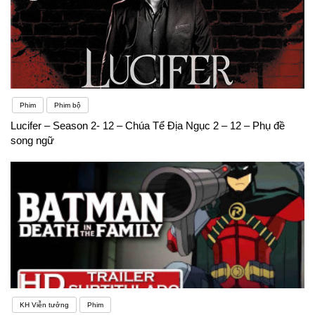
Phim
Phim bộ
Lucifer – Season 2- 12 – Chúa Tể Địa Ngục 2 – 12 – Phụ đề
song ngữ
KH Viễn tưởng
Phim