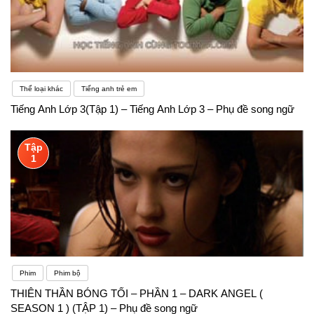
học tiếng Anh thật khó thì cũng đừng lo vì còn có rất
nhiều người như thế.
Thể loại khác
Tiếng anh trẻ em
Tiếng Anh Lớp 3(Tập 1) – Tiếng Anh Lớp 3 – Phụ đề song ngữ
Tập
1
Phim
Phim bộ
THIÊN THẦN BÓNG TỐI – PHẦN 1 – DARK ANGEL (
SEASON 1 ) (TẬP 1) – Phụ đề song ngữ