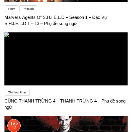
Phim
Phim bộ
Marvel's Agents Of S.H.I.E.L.D – Season 1 – Đặc Vụ
S.H.I.E.L.D 1 – 13 – Phụ đề song ngữ
Thể loại khác
CŨNG THANH TRỪNG 4 – THANH TRỪNG 4 – Phụ đề song
ngữ
Tập
12