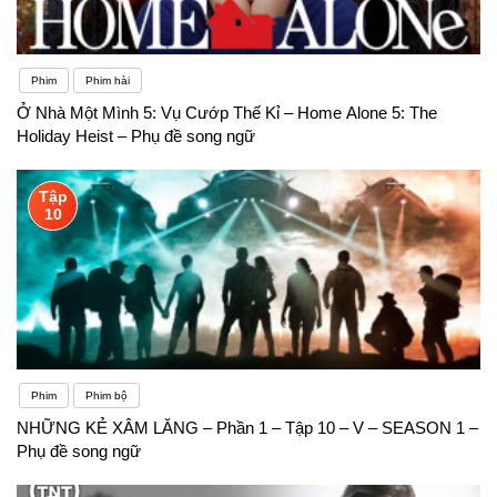
Phim
Phim hài
Ở Nhà Một Mình 5: Vụ Cướp Thế Kỉ – Home Alone 5: The
Holiday Heist – Phụ đề song ngữ
Tập
10
Phim
Phim bộ
NHỮNG KẺ XÂM LĂNG – Phần 1 – Tập 10 – V – SEASON 1 –
Phụ đề song ngữ