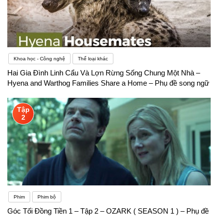
Khoa học - Công nghệ
Thể loại khác
Hai Gia Đình Linh Cẩu Và Lợn Rừng Sống Chung Một Nhà –
Hyena and Warthog Families Share a Home – Phụ đề song ngữ
Tập
2
Phim
Phim bộ
Góc Tối Đồng Tiền 1 – Tập 2 – OZARK ( SEASON 1 ) – Phụ đề