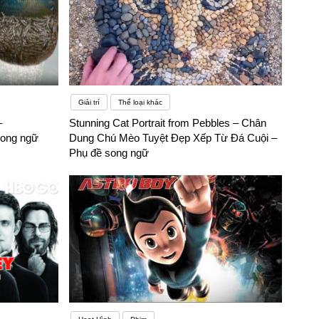
Giải trí
Thể loại khác
–
Stunning Cat Portrait from Pebbles – Chân
ong ngữ
Dung Chú Mèo Tuyệt Đẹp Xếp Từ Đá Cuội –
Phụ đề song ngữ