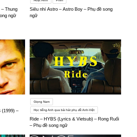
Hoạt Hình
Phim
 – Thung
Siêu nhí Astro – Astro Boy – Phụ đề song
song ngữ
ngữ
Giọng Nam
(1999) –
Học tiếng Anh qua bài hát phụ đề Anh-Việt
Ride – HYBS (Lyrics & Vietsub) – Rong Ruổi
– Phụ đề song ngữ