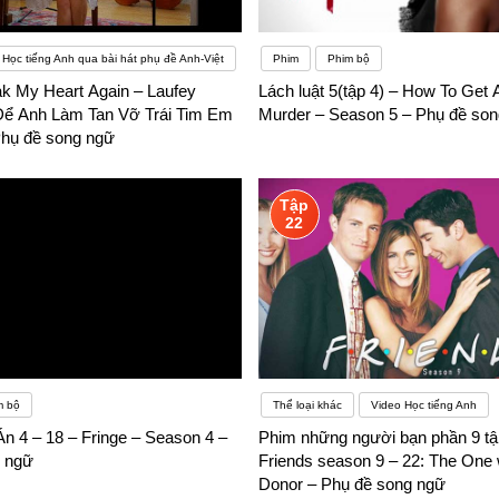
Học tiếng Anh qua bài hát phụ đề Anh-Việt
Phim
Phim bộ
ak My Heart Again – Laufey
Lách luật 5(tập 4) – How To Get
 Để Anh Làm Tan Vỡ Trái Tim Em
Murder – Season 5 – Phụ đề so
hụ đề song ngữ
Tập
22
m bộ
Thể loại khác
Video Học tiếng Anh
n 4 – 18 – Fringe – Season 4 –
Phim những người bạn phần 9 tậ
 ngữ
Friends season 9 – 22: The One 
Donor – Phụ đề song ngữ