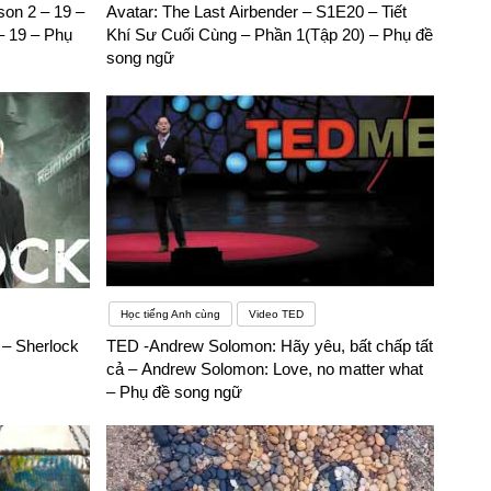
son 2 – 19 –
Avatar: The Last Airbender – S1E20 – Tiết
ở đây. Một mẹo khác là hãy chú ý đến
– 19 – Phụ
Khí Sư Cuối Cùng – Phần 1(Tập 20) – Phụ đề
trong lời nói, vì vậy rất dễ dàng để phân biệt chúngBên cạnh
song ngữ
ngành ngôn ngữ Anh đấy nhé, cụ thể là khi học ngôn ngữ Anh
được sau khi ra trường bạn hoàn toàn có thể tìm được một công
ào tình trạng thất nghiệp. – Cơ hội đi du học
 lớn.– Tự tin đi nước ngoài mà không lo lắng: Cho dù là bạn đi
Học tiếng Anh cùng
Video TED
– Sherlock
TED -Andrew Solomon: Hãy yêu, bất chấp tất
cả – Andrew Solomon: Love, no matter what
– Phụ đề song ngữ