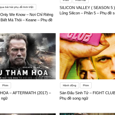
Phim
Phim hài
SILICON VALLEY ( SEASON 5 )
qua bài hát phụ đề Anh-Việt
Lũng Silicon – Phần 5 – Phụ đề 
Only We Know – Nơi Chỉ Riêng
Biết Mà Thôi – Keane – Phụ đề
Phim
Hành động
Phim
HỌA – AFTERMATH (2017) –
Sàn Đấu Sinh Tử – FIGHT CLUB 
 ngữ
Phụ đề song ngữ