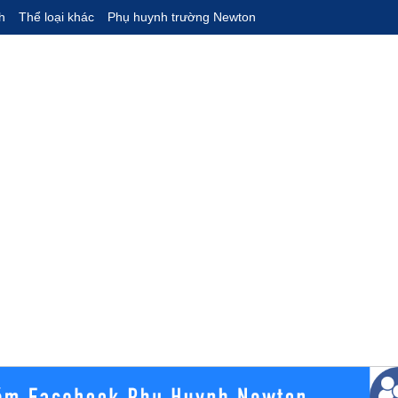
h
Thể loại khác
Phụ huynh trường Newton