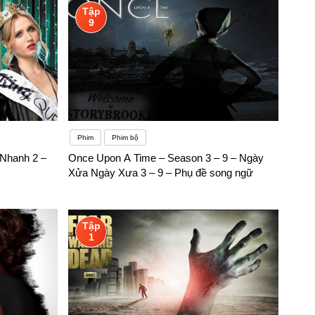
Tập
9
Phim
Phim bộ
 Nhanh 2 –
Once Upon A Time – Season 3 – 9 – Ngày
Xửa Ngày Xưa 3 – 9 – Phụ đề song ngữ
Tập
1