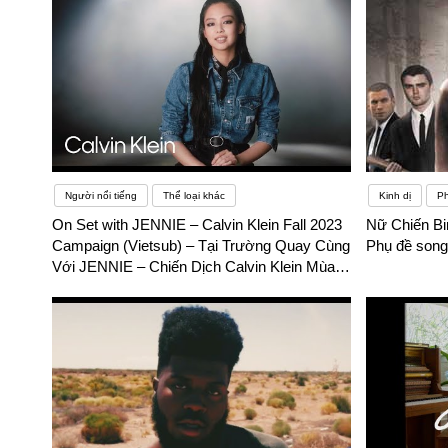
Người nổi tiếng
Thể loại khác
Kinh dị
P
On Set with JENNIE – Calvin Klein Fall 2023
Nữ Chiến Bin
Campaign (Vietsub) – Tại Trường Quay Cùng
Phụ đề song
Với JENNIE – Chiến Dịch Calvin Klein Mùa
Thu 2023 – Phụ đề song ngữ