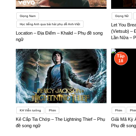
Giọng Nam
Giọng Nữ
Let You Bre
Học tiếng Anh qua bài hát phụ đề Anh-Việt
(Vietsub) –
Location – Địa Điểm – Khalid – Phụ đề song
Lần Nữa – P
ngữ
Tập
18
KH Viễn tưởng
Phim
Phim
Phi
Kẻ Cắp Tia Chớp – The Lightning Thief – Phụ
Giải Mã Kỳ Á
đề song ngữ
Phụ đề song