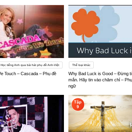
Học tiếng Anh qua bài hát phụ đề Anh-Việt
Thể loại khác
e Touch – Cascada – Phụ đề
Why Bad Luck is Good – Đừng t
mắn. Hãy tin vào chăm chỉ – Ph
ngữ
Tập
9