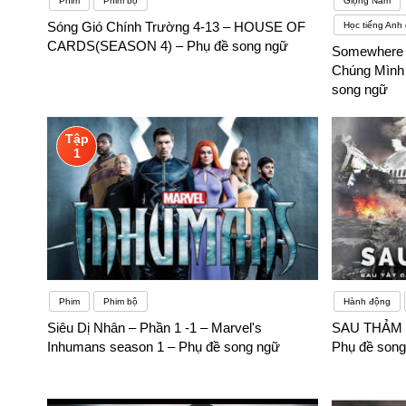
Phim
Phim bộ
Giọng Nam
Sóng Gió Chính Trường 4-13 – HOUSE OF
Học tiếng Anh 
CARDS(SEASON 4) – Phụ đề song ngữ
Somewhere 
Chúng Mình 
song ngữ
Tập
1
Phim
Phim bộ
Hành động
Siêu Dị Nhân – Phần 1 -1 – Marvel's
SAU THẢM 
Inhumans season 1 – Phụ đề song ngữ
Phụ đề song