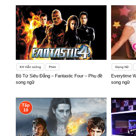
KH Viễn tưởng
Phim
Giọng Nữ
Bộ Tứ Siêu Đẳng – Fantastic Four – Phụ đề
Everytime W
song ngữ
song ngữ
Tập
10