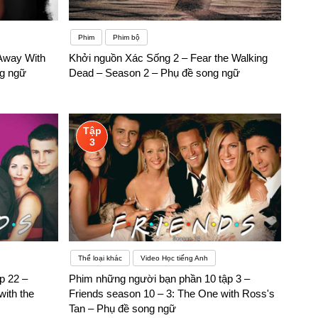
Phim
Phim bộ
 Away With
Khởi nguồn Xác Sống 2 – Fear the Walking
ng ngữ
Dead – Season 2 – Phụ đề song ngữ
Tập
3
Thể loại khác
Video Học tiếng Anh
p 22 –
Phim những người bạn phần 10 tập 3 –
with the
Friends season 10 – 3: The One with Ross's
Tan – Phụ đề song ngữ