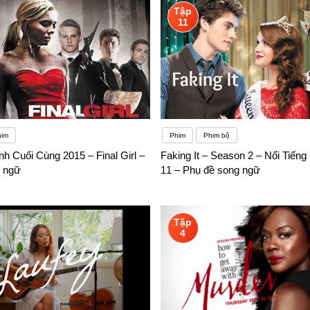
Tập
11
him
Phim
Phim bộ
h Cuối Cùng 2015 – Final Girl –
Faking It – Season 2 – Nổi Tiếng
 ngữ
11 – Phụ đề song ngữ
Tập
4