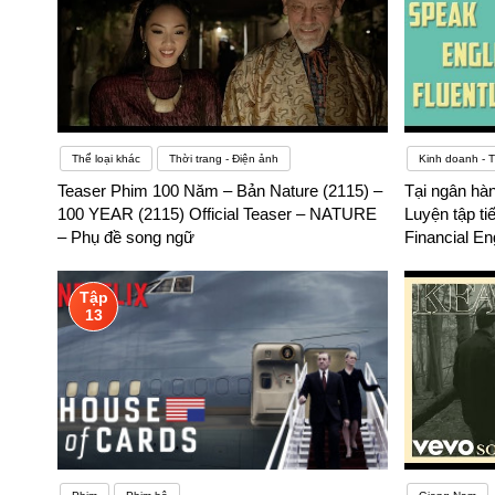
Thể loại khác
Thời trang - Điện ảnh
Kinh doanh - 
Teaser Phim 100 Năm – Bản Nature (2115) –
Tại ngân hàn
100 YEAR (2115) Official Teaser – NATURE
Luyện tập ti
– Phụ đề song ngữ
Financial En
Online – Ph
Tập
13