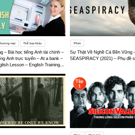
Thương mại
Thể loại khác
Phim
g – Bài học tiếng Anh tài chính –
Sự Thật Về Nghề Cá Bền Vững 
ếng Anh trực tuyến – At a bank –
SEASPIRACY (2021) – Phụ đề s
glish Lesson – English Training
ụ đề song ngữ
Tập
1