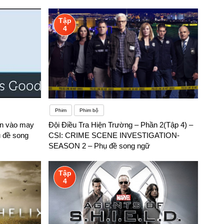
Tập
4
Phim
Phim bộ
in vào may
Đội Điều Tra Hiện Trường – Phần 2(Tập 4) –
ụ đề song
CSI: CRIME SCENE INVESTIGATION-
SEASON 2 – Phụ đề song ngữ
Tập
4