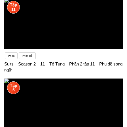
Tập
chú trọng dạy ngữ pháp, từ vựng và các bài kiểm
11
tra đọc hiểu, viết. Học sinh gần như không được
thực hành nghe, nói, thảo luận… Các hoạt động
tương tác chưa đủ mạnh, chưa đủ nhiều để đem lại
cho học sinh kỹ năng giao tiếp, thuyết trình bằng
Phim
Phim bộ
tiếng Anh
Suits – Season 2 – 11 – Tố Tụng – Phần 2 tập 11 – Phụ đề song
ngữ
Tập
5