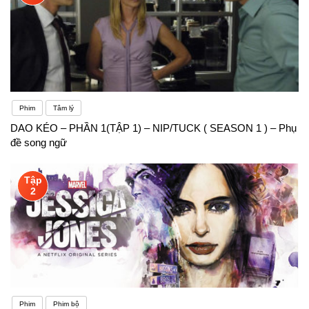
Phim
Tâm lý
DAO KÉO – PHẦN 1(TẬP 1) – NIP/TUCK ( SEASON 1 ) – Phụ
đề song ngữ
Tập
2
Phim
Phim bộ