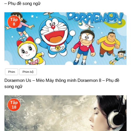
– Phụ đề song ngữ
Tập
8
Phim
Phim bộ
Doraemon Us – Mèo Máy thông minh Doraemon 8 – Phụ đề
song ngữ
Tập
18