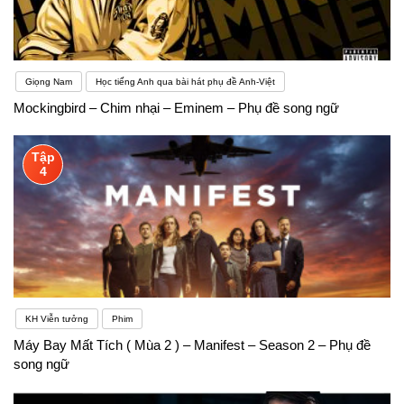
Giọng Nam
Học tiếng Anh qua bài hát phụ đề Anh-Việt
Mockingbird – Chim nhại – Eminem – Phụ đề song ngữ
Tập
4
KH Viễn tưởng
Phim
Máy Bay Mất Tích ( Mùa 2 ) – Manifest – Season 2 – Phụ đề
song ngữ