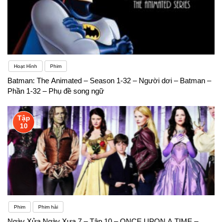
Hoạt Hình
Phim
Batman: The Animated – Season 1-32 – Người dơi – Batman –
Phần 1-32 – Phụ đề song ngữ
Tập
10
Phim
Phim hài
Ngày Xửa Ngày Xưa 7 – Tập 10 – ONCE UPON A TIME –