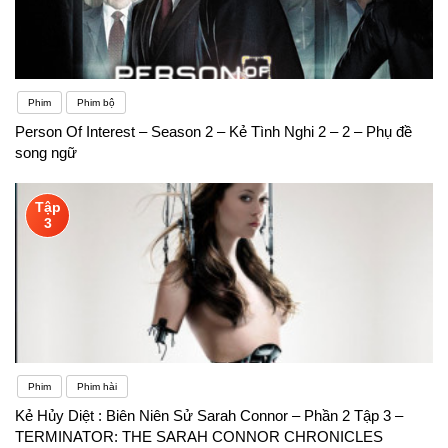
Phim
Phim bộ
Person Of Interest – Season 2 – Kẻ Tình Nghi 2 – 2 – Phụ đề
song ngữ
Tập
3
Phim
Phim hài
Kẻ Hủy Diệt : Biên Niên Sử Sarah Connor – Phần 2 Tập 3 –
TERMINATOR: THE SARAH CONNOR CHRONICLES