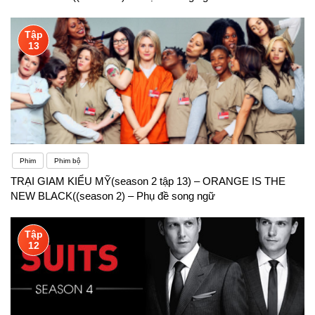
Tập
13
Phim
Phim bộ
TRẠI GIAM KIỂU MỸ(season 2 tập 13) – ORANGE IS THE
NEW BLACK((season 2) – Phụ đề song ngữ
Tập
12