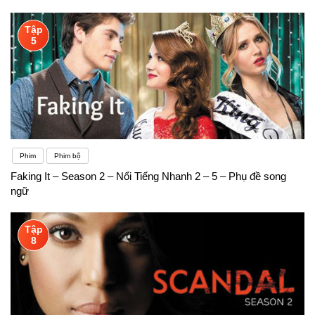
Tập
5
Phim
Phim bộ
Faking It – Season 2 – Nổi Tiếng Nhanh 2 – 5 – Phụ đề song
ngữ
Tập
8