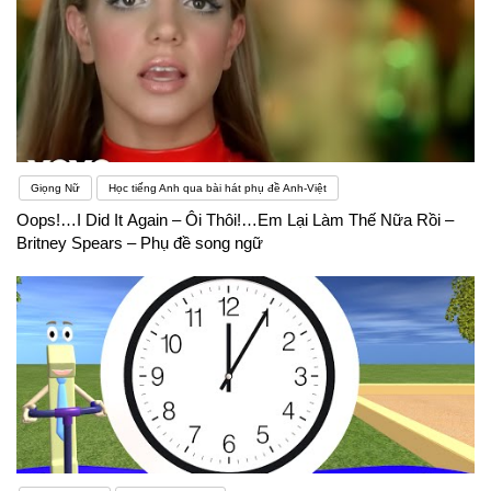
Giọng Nữ
Học tiếng Anh qua bài hát phụ đề Anh-Việt
Oops!…I Did It Again – Ôi Thôi!…Em Lại Làm Thế Nữa Rồi –
Britney Spears – Phụ đề song ngữ