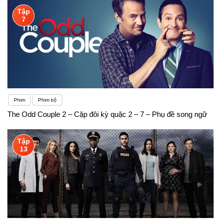
Tập
7
Phim
Phim bộ
The Odd Couple 2 – Cặp đôi kỳ quặc 2 – 7 – Phụ đề song ngữ
Tập
13