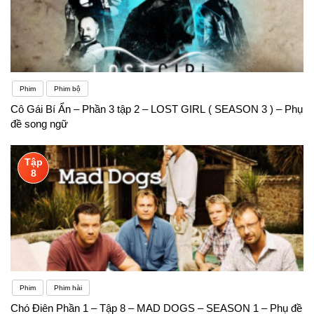
Phim
Phim bộ
Cô Gái Bí Ẩn – Phần 3 tập 2 – LOST GIRL ( SEASON 3 ) – Phụ
đề song ngữ
Tập
8
Phim
Phim hài
Chó Điên Phần 1 – Tập 8 – MAD DOGS – SEASON 1 – Phụ đề