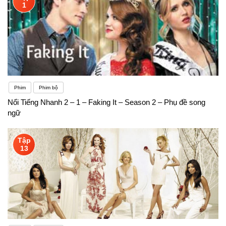
1
Phim
Phim bộ
Nổi Tiếng Nhanh 2 – 1 – Faking It – Season 2 – Phụ đề song
ngữ
Tập
13