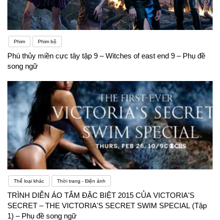
Phim
Phim bộ
Phù thủy miền cực tây tập 9 – Witches of east end 9 – Phụ đề
song ngữ
Thể loại khác
Thời trang - Điện ảnh
TRÌNH DIỄN ÁO TẮM ĐẶC BIỆT 2015 CỦA VICTORIA'S
SECRET – THE VICTORIA'S SECRET SWIM SPECIAL (Tập
1) – Phụ đề song ngữ