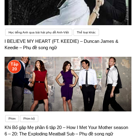
Học tiếng Anh qua bài hát phụ đề Anh-Việt
Thể loại khác
I BELIEVE MY HEART (FT. KEEDIE) – Duncan James &
Keedie – Phụ đề song ngữ
Tập
20
Phim
Phim bộ
Khi Bố gặp Mẹ phần 6 tập 20 – How I Met Your Mother season
6 – 20: The Exploding Meatball Sub – Phụ đề song ngữ