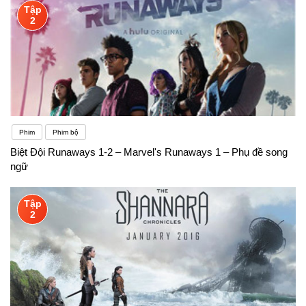
Tập
2
Phim
Phim bộ
Biệt Đội Runaways 1-2 – Marvel's Runaways 1 – Phụ đề song
ngữ
Tập
2