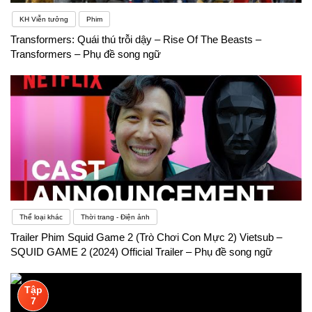
cần phải vượt qua nếu muốn học tiếng Anh tốt hơn.
KH Viễn tưởng
Phim
Transformers: Quái thú trỗi dậy – Rise Of The Beasts –
Transformers – Phụ đề song ngữ
Thể loại khác
Thời trang - Điện ảnh
Trailer Phim Squid Game 2 (Trò Chơi Con Mực 2) Vietsub –
SQUID GAME 2 (2024) Official Trailer – Phụ đề song ngữ
Tập
7