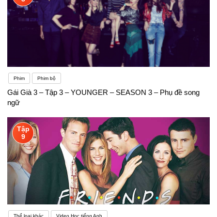
Phim
Phim bộ
Gái Già 3 – Tập 3 – YOUNGER – SEASON 3 – Phụ đề song
ngữ
Tập
9
Thể loại khác
Video Học tiếng Anh