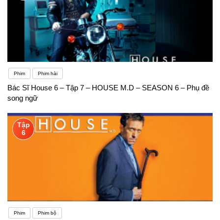
Phim
Phim hài
Bác Sĩ House 6 – Tập 7 – HOUSE M.D – SEASON 6 – Phụ đề
song ngữ
Tập
6
Phim
Phim bộ