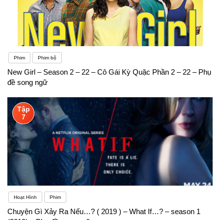
Phim
Phim bộ
New Girl – Season 2 – 22 – Cô Gái Kỳ Quặc Phần 2 – 22 – Phụ
đề song ngữ
Tập
7
Hoạt Hình
Phim
Chuyện Gì Xảy Ra Nếu…? ( 2019 ) – What If…? – season 1