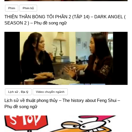
cách sử dụng riêng, không phải hoàn cảnh nào
Phim
Phim bộ
cũng sử dụng được. Hiểu biết về càng nhiều từ
THIÊN THẦN BÓNG TỐI PHẦN 2 (TẬP 14) – DARK ANGEL (
SEASON 2 ) – Phụ đề song ngữ
vựng tiếng Anh giúp người học nâng cao trình độ
nhanh hơn
Lịch sử , Địa lý
Video chuyên ngành
Lịch sử về thuật phong thủy – The history about Feng Shui –
Phụ đề song ngữ