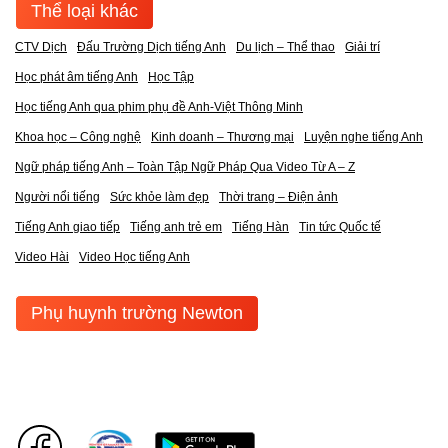
Thể loại khác
CTV Dịch
Đấu Trường Dịch tiếng Anh
Du lịch – Thể thao
Giải trí
Học phát âm tiếng Anh
Học Tập
Học tiếng Anh qua phim phụ đề Anh-Việt Thông Minh
Khoa học – Công nghệ
Kinh doanh – Thương mại
Luyện nghe tiếng Anh
Ngữ pháp tiếng Anh – Toàn Tập Ngữ Pháp Qua Video Từ A – Z
Người nổi tiếng
Sức khỏe làm đẹp
Thời trang – Điện ảnh
Tiếng Anh giao tiếp
Tiếng anh trẻ em
Tiếng Hàn
Tin tức Quốc tế
Video Hài
Video Học tiếng Anh
Phụ huynh trường Newton