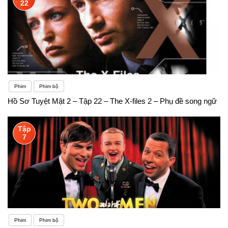
22
Phim
Phim bộ
Hồ Sơ Tuyệt Mật 2 – Tập 22 – The X-files 2 – Phụ đề song ngữ
Tập
7
Phim
Phim bộ