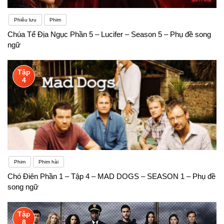
Phiêu lưu
Phim
Chúa Tể Địa Ngục Phần 5 – Lucifer – Season 5 – Phụ đề song
ngữ
Tập
4
Phim
Phim hài
Chó Điên Phần 1 – Tập 4 – MAD DOGS – SEASON 1 – Phụ đề
song ngữ
Tập
8