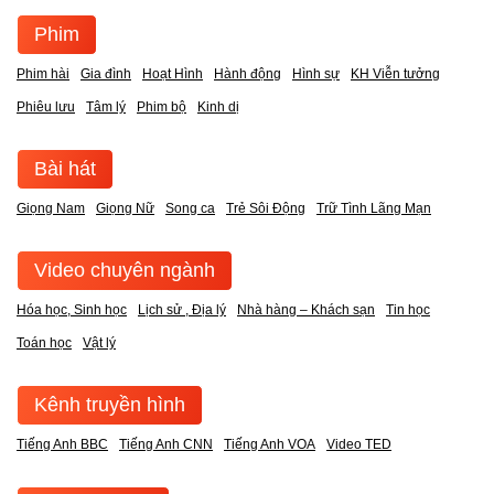
Phim
Phim hài
Gia đình
Hoạt Hình
Hành động
Hình sự
KH Viễn tưởng
Phiêu lưu
Tâm lý
Phim bộ
Kinh dị
Bài hát
Giọng Nam
Giọng Nữ
Song ca
Trẻ Sôi Động
Trữ Tình Lãng Mạn
Video chuyên ngành
Hóa học, Sinh học
Lịch sử , Địa lý
Nhà hàng – Khách sạn
Tin học
Toán học
Vật lý
Kênh truyền hình
Tiếng Anh BBC
Tiếng Anh CNN
Tiếng Anh VOA
Video TED