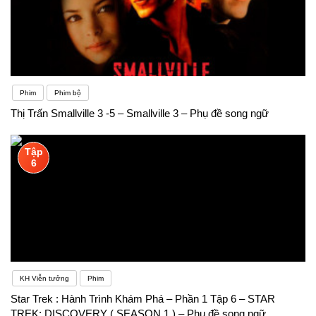
Phim
Phim bộ
Thị Trấn Smallville 3 -5 – Smallville 3 – Phụ đề song ngữ
Tập
6
KH Viễn tưởng
Phim
Star Trek : Hành Trình Khám Phá – Phần 1 Tập 6 – STAR
TREK: DISCOVERY ( SEASON 1 ) – Phụ đề song ngữ