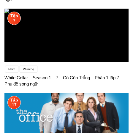
Tập
7
Phim
Phim bộ
White Collar – Season 1 – 7 – Cổ Cồn Trắng – Phần 1 tập 7 –
Phụ đề song ngữ
Tập
17