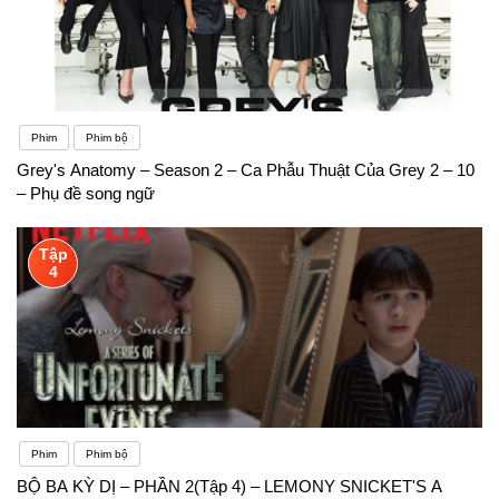
Phim
Phim bộ
Grey's Anatomy – Season 2 – Ca Phẫu Thuật Của Grey 2 – 10
– Phụ đề song ngữ
Tập
4
Phim
Phim bộ
BỘ BA KỲ DỊ – PHẦN 2(Tập 4) – LEMONY SNICKET'S A