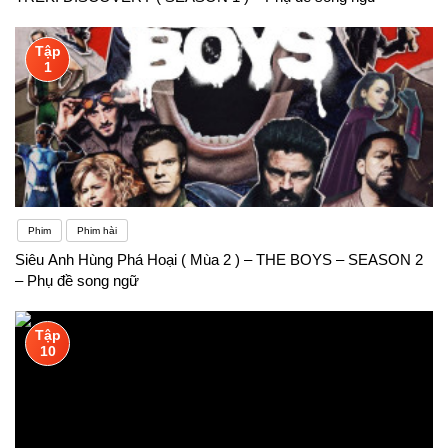
Tập
1
Phim
Phim hài
Siêu Anh Hùng Phá Hoại ( Mùa 2 ) – THE BOYS – SEASON 2
– Phụ đề song ngữ
Tập
10