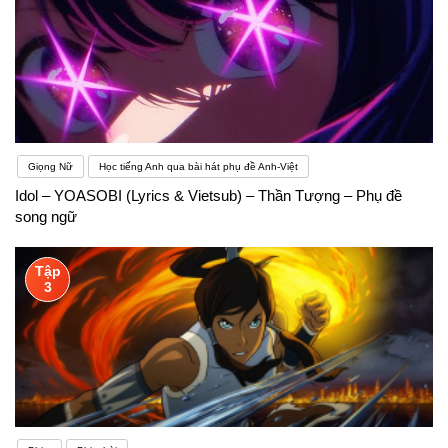
Giọng Nữ
Học tiếng Anh qua bài hát phụ đề Anh-Việt
Idol – YOASOBI (Lyrics & Vietsub) – Thần Tượng – Phụ đề
song ngữ
Tập
3