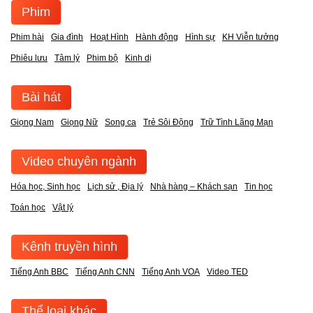
Phim
Phim hài
Gia đình
Hoạt Hình
Hành động
Hình sự
KH Viễn tưởng
Phiêu lưu
Tâm lý
Phim bộ
Kinh dị
Bài hát
Giọng Nam
Giọng Nữ
Song ca
Trẻ Sôi Động
Trữ Tình Lãng Mạn
Video chuyên ngành
Hóa học, Sinh học
Lịch sử , Địa lý
Nhà hàng – Khách sạn
Tin học
Toán học
Vật lý
Kênh truyền hình
Tiếng Anh BBC
Tiếng Anh CNN
Tiếng Anh VOA
Video TED
Thể loại khác