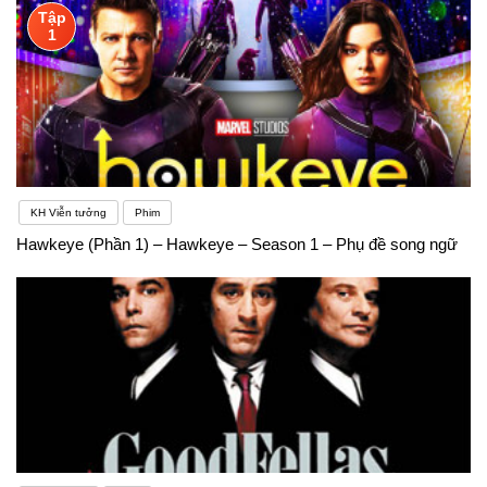
Tập
1
KH Viễn tưởng
Phim
Hawkeye (Phần 1) – Hawkeye – Season 1 – Phụ đề song ngữ