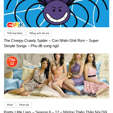
thực hành, sử dụng với mọi người
Thể loại khác
Tiếng anh trẻ em
The Creepy-Crawly Spider – Con Nhện Ghê Rợn – Super
Simple Songs – Phụ đề song ngữ
Tập
12
Phim
Phim bộ
Pretty Little Liars – Season 6 – 12 – Những Thiên Thần Nói Dối