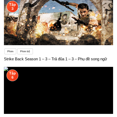
Tập
nhóm thảo luận là cách tốt nhất để cải thiện kỹ năng
3
giao tiếp. Tham gia nhóm thảo luận là cách học ít
hình thức hơn nhưng tạo không khí thư giãn, chủ
yếu tập trung vào kỹ năng giao tiếp và xây dựng
quan hệ với bạn học, không chú trọng lắm đến tính
Phim
Phim bộ
“chính xác” của ngôn ngữ. Luyện nói khi thảo luận
Strike Back Season 1 – 3 – Trả đũa 1 – 3 – Phụ đề song ngữ
nhóm có thể giúp bạn cảm thấy tự tin hơn khi nói
chuyện với người đối diện.Nhược điểm: Tham gia
Tập
6
nhóm thảo luận không giúp bạn học được ngữ pháp
và từ vựng một cách cụ thể.Tương tác với người
bản ngữ là một trong số ít giải pháp có thể giải
quyết tất cả các vấn đề chính mà người học ở trình