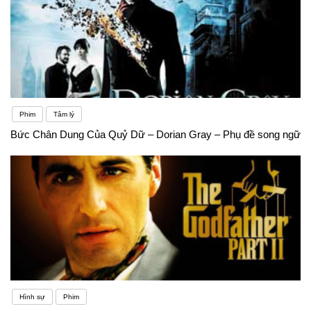
Phim
Tâm lý
Bức Chân Dung Của Quỷ Dữ – Dorian Gray – Phụ đề song ngữ
Hình sự
Phim