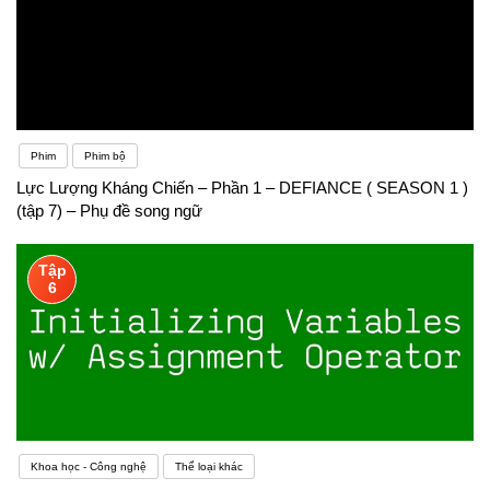
Phim
Phim bộ
Lực Lượng Kháng Chiến – Phần 1 – DEFIANCE ( SEASON 1 )
(tập 7) – Phụ đề song ngữ
Tập
6
Khoa học - Công nghệ
Thể loại khác