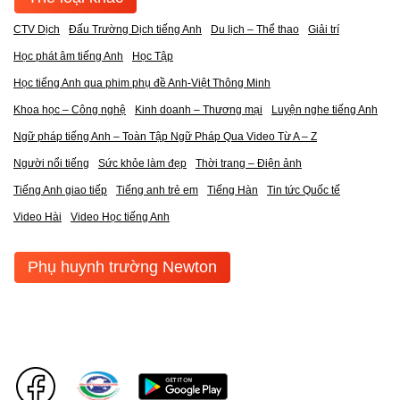
CTV Dịch
Đấu Trường Dịch tiếng Anh
Du lịch – Thể thao
Giải trí
Học phát âm tiếng Anh
Học Tập
Học tiếng Anh qua phim phụ đề Anh-Việt Thông Minh
Khoa học – Công nghệ
Kinh doanh – Thương mại
Luyện nghe tiếng Anh
Ngữ pháp tiếng Anh – Toàn Tập Ngữ Pháp Qua Video Từ A – Z
Người nổi tiếng
Sức khỏe làm đẹp
Thời trang – Điện ảnh
Tiếng Anh giao tiếp
Tiếng anh trẻ em
Tiếng Hàn
Tin tức Quốc tế
Video Hài
Video Học tiếng Anh
Phụ huynh trường Newton