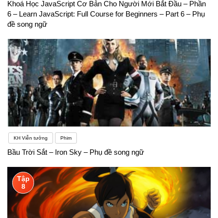
Khoá Học JavaScript Cơ Bản Cho Người Mới Bắt Đầu – Phần
6 – Learn JavaScript: Full Course for Beginners – Part 6 – Phụ
đề song ngữ
KH Viễn tưởng
Phim
Bầu Trời Sắt – Iron Sky – Phụ đề song ngữ
Tập
8