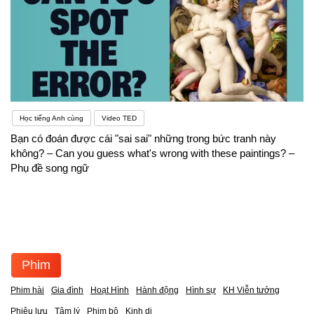
Học tiếng Anh cùng
Video TED
Bạn có đoán được cái "sai sai" những trong bức tranh này
không? – Can you guess what's wrong with these paintings? –
Phụ đề song ngữ
Phim
Phim hài
Gia đình
Hoạt Hình
Hành động
Hình sự
KH Viễn tưởng
Phiêu lưu
Tâm lý
Phim bộ
Kinh dị