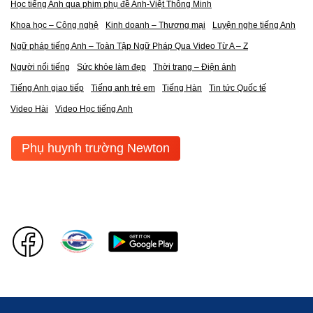
Học tiếng Anh qua phim phụ đề Anh-Việt Thông Minh
Khoa học – Công nghệ
Kinh doanh – Thương mại
Luyện nghe tiếng Anh
Ngữ pháp tiếng Anh – Toàn Tập Ngữ Pháp Qua Video Từ A – Z
Người nổi tiếng
Sức khỏe làm đẹp
Thời trang – Điện ảnh
Tiếng Anh giao tiếp
Tiếng anh trẻ em
Tiếng Hàn
Tin tức Quốc tế
Video Hài
Video Học tiếng Anh
Phụ huynh trường Newton