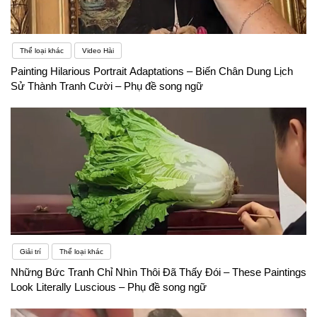
rất đáng sợ! Có rất nhiều áp lực khi ai đó đang đợi
bạn nói ra một câu tiếng Anh. Sẽ rất khó khăn khi
bắt đầu! Nhưng đừng sợ. Có nhiều cách khác để
Thể loại khác
Video Hài
Painting Hilarious Portrait Adaptations – Biến Chân Dung Lịch
bạn có thể gặp gỡ và nói chuyện với người bản xứ
Sử Thành Tranh Cười – Phụ đề song ngữ
mà không cảm thấy áp lực, bất kể bạn hiện đang
sống ở đâu
Giải trí
Thể loại khác
Những Bức Tranh Chỉ Nhìn Thôi Đã Thấy Đói – These Paintings
Look Literally Luscious – Phụ đề song ngữ