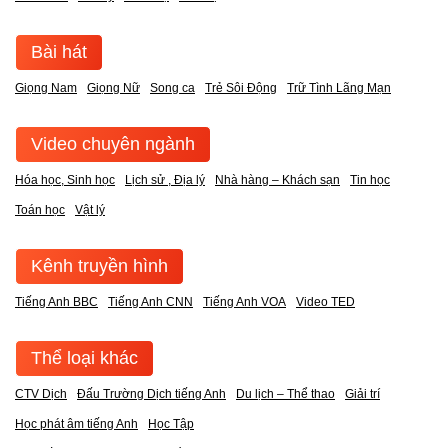
Bài hát
Giọng Nam
Giọng Nữ
Song ca
Trẻ Sôi Động
Trữ Tình Lãng Mạn
Video chuyên ngành
Hóa học, Sinh học
Lịch sử , Địa lý
Nhà hàng – Khách sạn
Tin học
Toán học
Vật lý
Kênh truyền hình
Tiếng Anh BBC
Tiếng Anh CNN
Tiếng Anh VOA
Video TED
Thể loại khác
CTV Dịch
Đấu Trường Dịch tiếng Anh
Du lịch – Thể thao
Giải trí
Học phát âm tiếng Anh
Học Tập