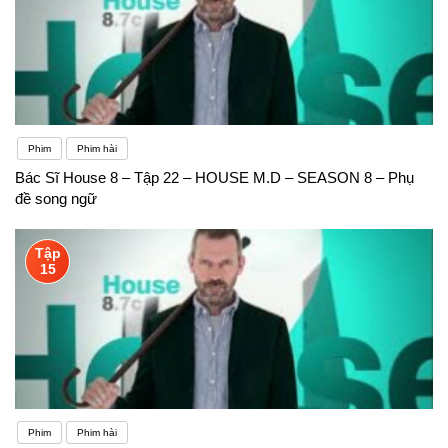
Phim
Phim hài
Bác Sĩ House 8 – Tập 22 – HOUSE M.D – SEASON 8 – Phụ
đề song ngữ
Tập
15
Phim
Phim hài