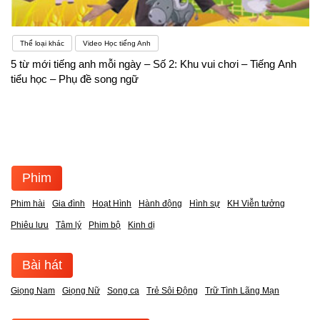
Thể loại khác
Video Học tiếng Anh
5 từ mới tiếng anh mỗi ngày – Số 2: Khu vui chơi – Tiếng Anh
tiểu học – Phụ đề song ngữ
Phim
Phim hài
Gia đình
Hoạt Hình
Hành động
Hình sự
KH Viễn tưởng
Phiêu lưu
Tâm lý
Phim bộ
Kinh dị
Bài hát
Giọng Nam
Giọng Nữ
Song ca
Trẻ Sôi Động
Trữ Tình Lãng Mạn