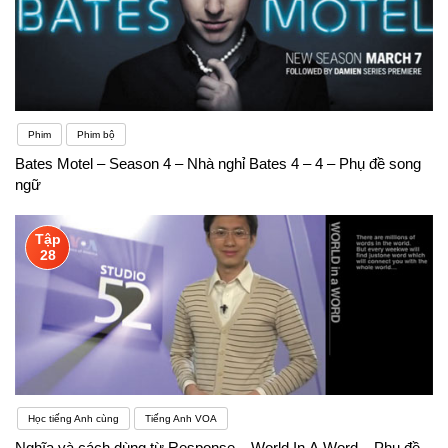
Phim
Phim bộ
Bates Motel – Season 4 – Nhà nghỉ Bates 4 – 4 – Phụ đề song
ngữ
Tập
28
Học tiếng Anh cùng
Tiếng Anh VOA
Nghĩa và cách dùng từ Response – World In A Word – Phụ đề