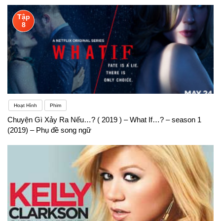
Tập
8
Hoạt Hình
Phim
Chuyện Gì Xảy Ra Nếu…? ( 2019 ) – What If…? – season 1
(2019) – Phụ đề song ngữ