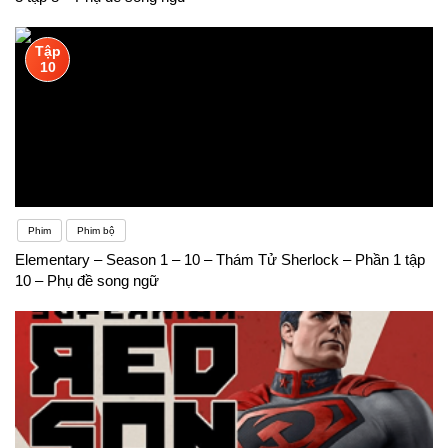
Tìm cơ hội giao tiếp với người bản ngữ, cả online
và offline. Tự tin giao tiếp và học hỏi từ họ. Hãy thử
Tập
10
những cách này và tận hưởng việc học tiếng Anh
một cách thú vị!
Phim
Phim bộ
Elementary – Season 1 – 10 – Thám Tử Sherlock – Phần 1 tập
10 – Phụ đề song ngữ