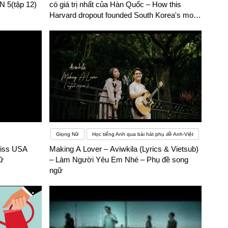
 5(tập 12)
có giá trị nhất của Hàn Quốc – How this
Harvard dropout founded South Korea's most
valuable start-uP – Phụ đề song ngữ
Giọng Nữ
Học tiếng Anh qua bài hát phụ đề Anh-Việt
Miss USA
Making A Lover – Aviwkila (Lyrics & Vietsub)
ữ
– Làm Người Yêu Em Nhé – Phụ đề song
ngữ