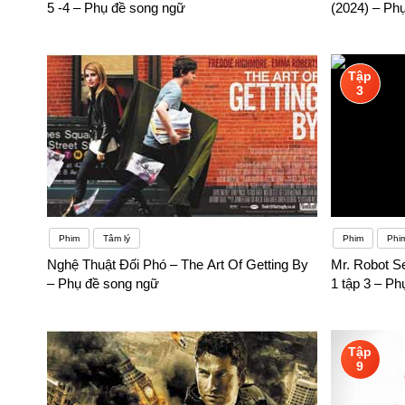
5 -4 – Phụ đề song ngữ
(2024) – Ph
Tập
3
Phim
Tâm lý
Phim
Phi
Nghệ Thuật Đối Phó – The Art Of Getting By
Mr. Robot S
– Phụ đề song ngữ
1 tập 3 – P
Tập
9