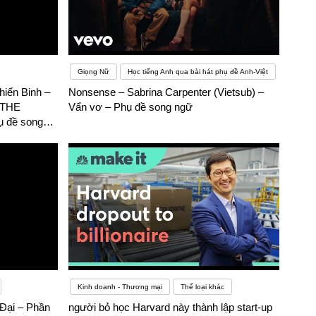
Giọng Nữ
Học tiếng Anh qua bài hát phụ đề Anh-Việt
iến Binh –
Nonsense – Sabrina Carpenter (Vietsub) –
THE
Vẩn vơ – Phụ đề song ngữ
 đề song
Kinh doanh - Thương mại
Thể loại khác
Đại – Phần
người bỏ học Harvard này thành lập start-up