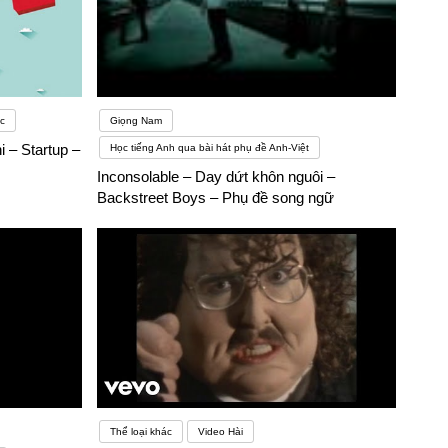
c
Giọng Nam
i – Startup –
Học tiếng Anh qua bài hát phụ đề Anh-Việt
Inconsolable – Day dứt khôn nguôi –
Backstreet Boys – Phụ đề song ngữ
Thể loại khác
Video Hài