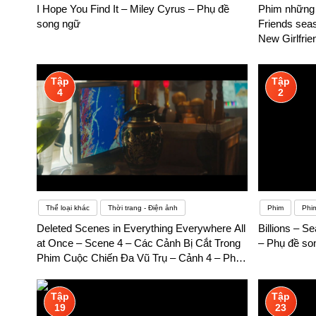
I Hope You Find It – Miley Cyrus – Phụ đề
Phim những 
song ngữ
Friends seas
New Girlfri
Tập
Tập
4
2
Thể loại khác
Thời trang - Điện ảnh
Phim
Phi
Deleted Scenes in Everything Everywhere All
Billions – S
at Once – Scene 4 – Các Cảnh Bị Cắt Trong
– Phụ đề so
Phim Cuộc Chiến Đa Vũ Trụ – Cảnh 4 – Phụ
đề song ngữ
Tập
Tập
19
23