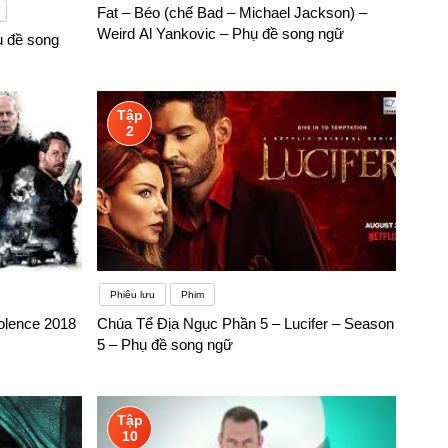
Fat – Béo (chế Bad – Michael Jackson) –
Weird Al Yankovic – Phụ đề song ngữ
ụ đề song
Tập
2
Phiêu lưu
Phim
olence 2018
Chúa Tể Địa Ngục Phần 5 – Lucifer – Season
5 – Phụ đề song ngữ
Tập
10