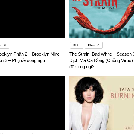
 hài
Phim
Phim bộ
ooklyn Phần 2 – Brooklyn Nine
The Strain: Bad White – Season 
on 2 – Phụ đề song ngữ
Dịch Ma Cà Rồng (Chủng Virus) 
đề song ngữ