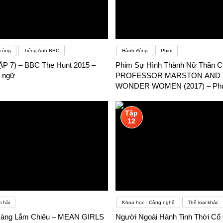
 cùng
Tiếng Anh BBC
Hành động
Phim
P 7) – BBC The Hunt 2015 –
Phim Sự Hình Thành Nữ Thần Ch
 ngữ
PROFESSOR MARSTON AND 
WONDER WOMEN (2017) – Phụ
ngữ
Tập
12
 hài
Khoa học - Công nghệ
Thể loại khác
àng Lắm Chiêu – MEAN GIRLS
Người Ngoài Hành Tinh Thời Cổ 