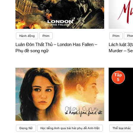
Hành động
Phim
Phim
Phi
Luân Đôn Thất Thủ – London Has Fallen –
Lách luật 3(
Phụ đề song ngữ
Murder – Se
Tập
5
Giọng Nữ
Học tiếng Anh qua bài hát phụ đề Anh-Việt
Thể loại khác