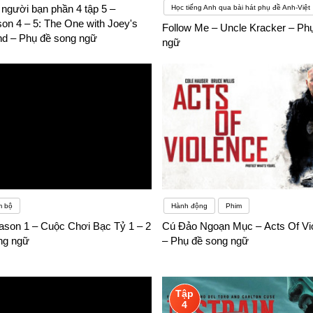
người bạn phần 4 tập 5 –
Học tiếng Anh qua bài hát phụ đề Anh-Việt
on 4 – 5: The One with Joey's
Follow Me – Uncle Kracker – Ph
end – Phụ đề song ngữ
ngữ
m bộ
Hành động
Phim
eason 1 – Cuộc Chơi Bạc Tỷ 1 – 2
Cú Đảo Ngoạn Mục – Acts Of Vi
ng ngữ
– Phụ đề song ngữ
Tập
4