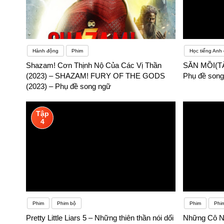
Hành động
Phim
Học tiếng Anh
Shazam! Cơn Thịnh Nộ Của Các Vị Thần
SĂN MỒI(TẬ
(2023) – SHAZAM! FURY OF THE GODS
Phụ đề song
(2023) – Phụ đề song ngữ
Tập
4
Phim
Phim bộ
Phim
Phim
Pretty Little Liars 5 – Những thiên thần nói dối
Những Cô N