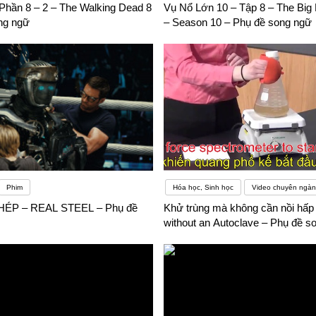
Phần 8 – 2 – The Walking Dead 8
Vụ Nổ Lớn 10 – Tập 8 – The Big
ng ngữ
– Season 10 – Phụ đề song ngữ
Phim
Hóa học, Sinh học
Video chuyên ngà
ÉP – REAL STEEL – Phụ đề
Khử trùng mà không cần nồi hấp –
without an Autoclave – Phụ đề s