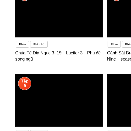
Phim
Phim bộ
Phim
Phim
Chúa Tể Địa Ngục 3- 19 – Lucifer 3 – Phụ đề
Cảnh Sát Br
song ngữ
Nine – seas
Tập
9