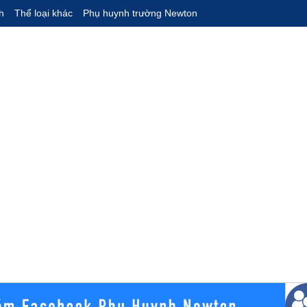
h
Thể loại khác
Phụ huynh trường Newton