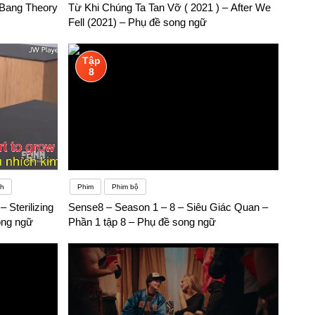
 Bang Theory
Từ Khi Chúng Ta Tan Vỡ ( 2021 ) – After We
Fell (2021) – Phụ đề song ngữ
Tập
8
nh
Phim
Phim bộ
 Sterilizing
Sense8 – Season 1 – 8 – Siêu Giác Quan –
ong ngữ
Phần 1 tập 8 – Phụ đề song ngữ