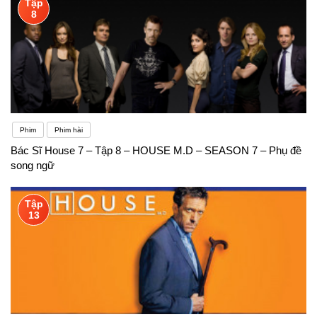
Tập
8
Phim
Phim hài
Bác Sĩ House 7 – Tập 8 – HOUSE M.D – SEASON 7 – Phụ đề
song ngữ
Tập
13