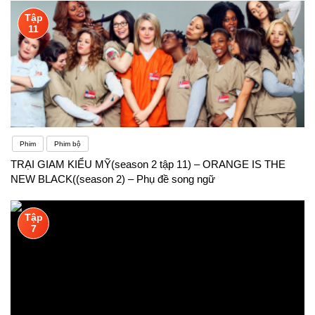
Tập
11
Phim
Phim bộ
TRẠI GIAM KIỂU MỸ(season 2 tập 11) – ORANGE IS THE
NEW BLACK((season 2) – Phụ đề song ngữ
Tập
7