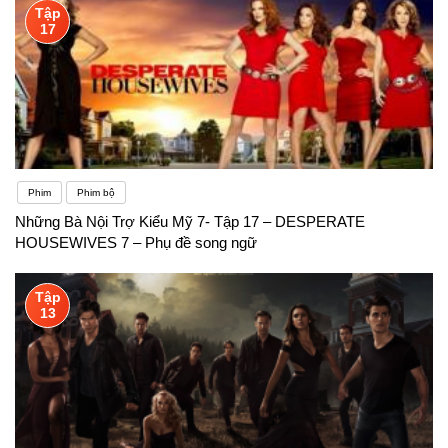
Tập
17
Phim
Phim bộ
Những Bà Nội Trợ Kiểu Mỹ 7- Tập 17 – DESPERATE
HOUSEWIVES 7 – Phụ đề song ngữ
Tập
13