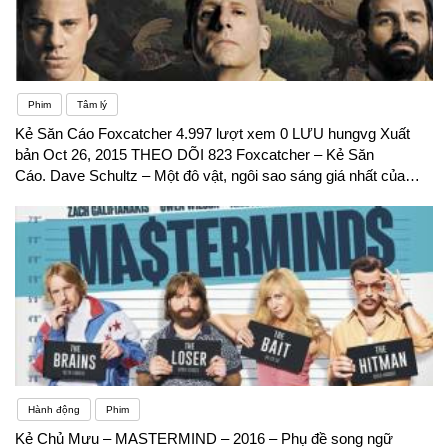
Phim
Tâm lý
Kẻ Săn Cáo Foxcatcher 4.997 lượt xem 0 LƯU hungvg Xuất
bản Oct 26, 2015 THEO DÕI 823 Foxcatcher – Kẻ Săn
Cáo. Dave Schultz – Một đô vật, ngôi sao sáng giá nhất của
Mỹ. Trước ngày diễn ra Olympic 1988, anh đã bị giết chết bởi 3
viên đạn và kẻ sát hại chính là nhà đầu tư giàu có, huấn luyện
viên. Câu chuyện có thực gây rúng động thể thao nước Mỹ và
động cơ của kẻ sát hại cho đến nay vẫn là một bí ẩn.Xem
thêm: – Kẻ săn người – Foxcatcher – Phụ đề song ngữ
Hành động
Phim
Kẻ Chủ Mưu – MASTERMIND – 2016 – Phụ đề song ngữ