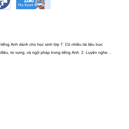
iếng Anh dành cho học sinh lớp 7. Có nhiều tài liệu trực
vựng, và ngữ pháp trong tiếng Anh. 2. Luyện nghe
ó thể là nhạc, phim, tin tức, hoặc các cuộc trò chuyện về sở
ng Anh , bạn cần thực sự nói chuyện với người bản xứ. Đây là
m thấy áp lực, bất kể bạn hiện đang sống ở đâu