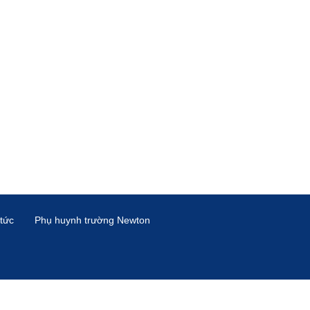
 tức
Phụ huynh trường Newton