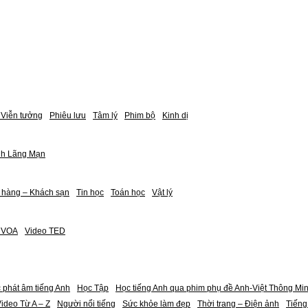
Viễn tưởng
Phiêu lưu
Tâm lý
Phim bộ
Kinh dị
nh Lãng Mạn
 hàng – Khách sạn
Tin học
Toán học
Vật lý
h VOA
Video TED
 phát âm tiếng Anh
Học Tập
Học tiếng Anh qua phim phụ đề Anh-Việt Thông Mi
ideo Từ A – Z
Người nổi tiếng
Sức khỏe làm đẹp
Thời trang – Điện ảnh
Tiếng