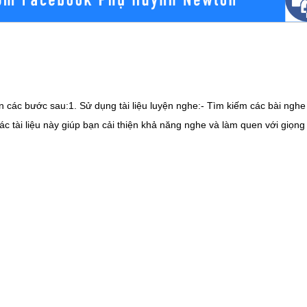
n các bước sau:1. Sử dụng tài liệu luyện nghe:- Tìm kiếm các bài nghe t
ài liệu này giúp bạn cải thiện khả năng nghe và làm quen với giọng điệu, từ 
 này giúp bạn duy trì sự hứng thú và tập trung hơn khi luyện nghe.- C
g thựcNếu bạn thực sự muốn có được toàn bộ kinh nghiệm nói bằng tiế
 một vài lý do. Đối với người mới bắt đầu, nếu bạn không sống gần khu vực nói tiếng Anh,
hác để bạn có thể gặp gỡ và nói chuyện với người bản xứ mà không cả