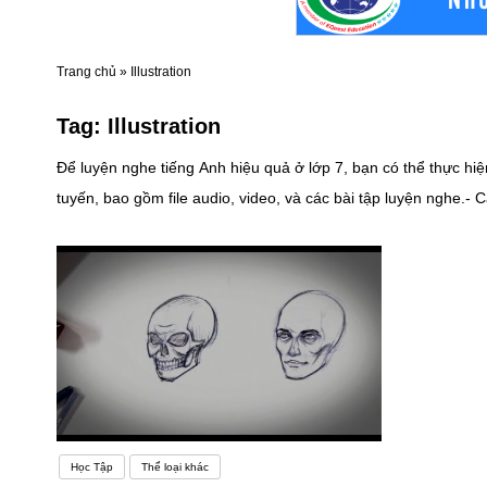
Trang chủ
»
Illustration
Tag:
Illustration
Để luyện nghe tiếng Anh hiệu quả ở lớp 7, bạn có thể thực hiệ
tuyến, bao gồm file audio, video, và các bài tập luyện nghe.- Các t
theo chủ đề yêu thích:- Chọn các chủ đề mà bạn quan tâm. Điều
thích cá nhân. 3. Chọn nội dung nghe phù hợp với trình độ:- Không nên chọn những bài nghe quá khó hoặc quá dễ. Hãy tìm tài liệu phù hợp với trình độ của bạn.- Bắt đầu từ những bài nghe dễ
dàng, sau đó dần dần tăng độ khó. 4. Học tiếng Anh với giáo viên người nước ngoài:- Nếu có cơ hội, tham gia các lớp học tiếng Anh với giáo viên người nước ngoài. Điều này giúp bạn tiếp xúc với
giọng điệu và ngôn ngữ thực tế.Thực hành nói trong cuộc sốn
cách duy nhất để luyện tập các cuộc hội thoại tiếng Anh thực sự. Nhưng nó có thể thực sự khó khăn vì
bạn có thể không biết tìm người bản ngữ ở đâu để luyện tập. Thứ hai, các cuộc trò chuyện bằng tiếng Anh có thể rất đáng sợ! Có rất nhiều áp lực khi ai đó đang đợi bạn nói ra một câu tiếng Anh.
Sẽ rất khó khăn khi bắt đầu! Nhưng đừng sợ. Có nhiều cách k
Học Tập
Thể loại khác