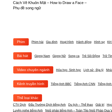
Cách Vẽ Khuôn Mặt – How to Draw a Face –
Phụ đề song ngữ
Phim
Phim hài
Gia đình
Hoạt Hình
Hành động
Hình sự
KH 
Bài hát
Giọng Nam
Giọng Nữ
Song ca
Trẻ Sôi Động
Trữ Tì
Video chuyên ngành
Hóa học, Sinh học
Lịch sử , Địa lý
Nhà
Kênh truyền hình
Tiếng Anh BBC
Tiếng Anh CNN
Tiếng An
Thể loại khác
CTV Dịch
Đấu Trường Dịch tiếng Anh
Du lịch – Thể thao
Giải trí
Học
Luyện nghe tiếng Anh
Ngữ pháp tiếng Anh – Toàn Tập Ngữ Pháp Qua V