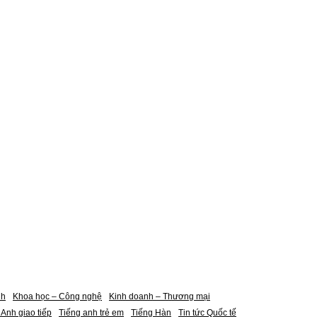
nh
Khoa học – Công nghệ
Kinh doanh – Thương mại
 Anh giao tiếp
Tiếng anh trẻ em
Tiếng Hàn
Tin tức Quốc tế