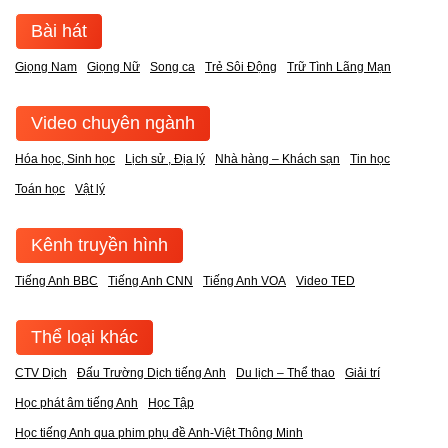
Bài hát
Giọng Nam
Giọng Nữ
Song ca
Trẻ Sôi Động
Trữ Tình Lãng Mạn
Video chuyên ngành
Hóa học, Sinh học
Lịch sử , Địa lý
Nhà hàng – Khách sạn
Tin học
Toán học
Vật lý
Kênh truyền hình
Tiếng Anh BBC
Tiếng Anh CNN
Tiếng Anh VOA
Video TED
Thể loại khác
CTV Dịch
Đấu Trường Dịch tiếng Anh
Du lịch – Thể thao
Giải trí
Học phát âm tiếng Anh
Học Tập
Học tiếng Anh qua phim phụ đề Anh-Việt Thông Minh