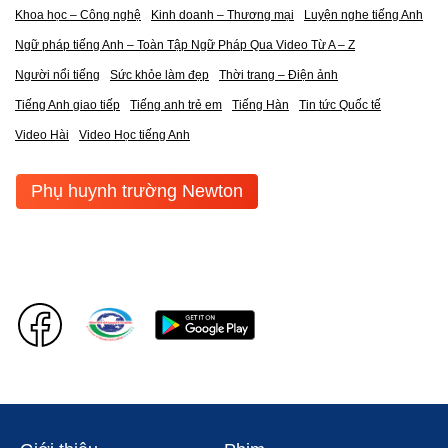
Khoa học – Công nghệ
Kinh doanh – Thương mại
Luyện nghe tiếng Anh
Ngữ pháp tiếng Anh – Toàn Tập Ngữ Pháp Qua Video Từ A – Z
Người nổi tiếng
Sức khỏe làm đẹp
Thời trang – Điện ảnh
Tiếng Anh giao tiếp
Tiếng anh trẻ em
Tiếng Hàn
Tin tức Quốc tế
Video Hài
Video Học tiếng Anh
Phụ huynh trường Newton