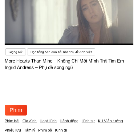
Giọng Nữ
Học tiếng Anh qua bài hát phụ đề Anh-Việt
More Hearts Than Mine – Không Chỉ Một Mình Trái Tim Em –
Ingrid Andress – Phụ đề song ngữ
Phim
Phim hài
Gia đình
Hoạt Hình
Hành động
Hình sự
KH Viễn tưởng
Phiêu lưu
Tâm lý
Phim bộ
Kinh dị