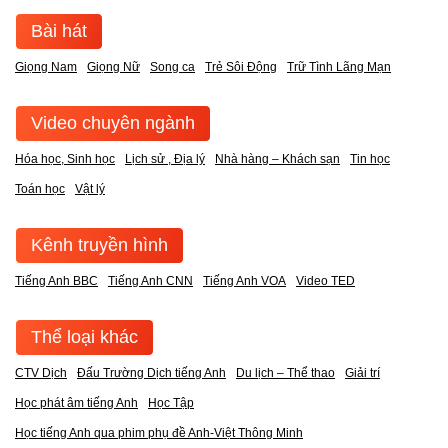
Bài hát
Giọng Nam
Giọng Nữ
Song ca
Trẻ Sôi Động
Trữ Tình Lãng Mạn
Video chuyên ngành
Hóa học, Sinh học
Lịch sử , Địa lý
Nhà hàng – Khách sạn
Tin học
Toán học
Vật lý
Kênh truyền hình
Tiếng Anh BBC
Tiếng Anh CNN
Tiếng Anh VOA
Video TED
Thể loại khác
CTV Dịch
Đấu Trường Dịch tiếng Anh
Du lịch – Thể thao
Giải trí
Học phát âm tiếng Anh
Học Tập
Học tiếng Anh qua phim phụ đề Anh-Việt Thông Minh