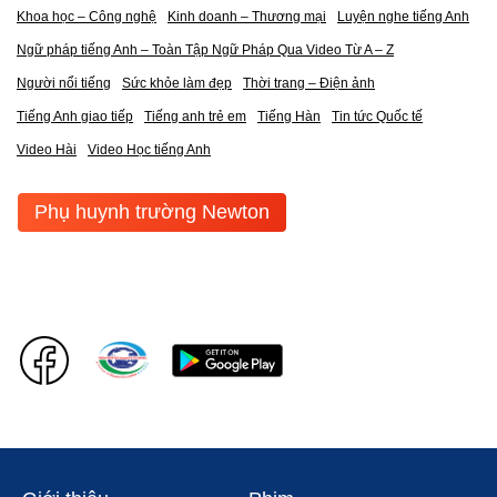
Khoa học – Công nghệ
Kinh doanh – Thương mại
Luyện nghe tiếng Anh
Ngữ pháp tiếng Anh – Toàn Tập Ngữ Pháp Qua Video Từ A – Z
Người nổi tiếng
Sức khỏe làm đẹp
Thời trang – Điện ảnh
Tiếng Anh giao tiếp
Tiếng anh trẻ em
Tiếng Hàn
Tin tức Quốc tế
Video Hài
Video Học tiếng Anh
Phụ huynh trường Newton