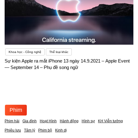
Khoa học - Công nghệ
Thể loại khác
Sự kiện Apple ra mắt iPhone 13 ngày 14.9.2021 – Apple Event
— September 14 – Phụ đề song ngữ
Phim
Phim hài
Gia đình
Hoạt Hình
Hành động
Hình sự
KH Viễn tưởng
Phiêu lưu
Tâm lý
Phim bộ
Kinh dị