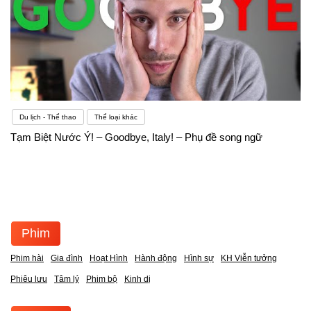
Du lịch - Thể thao
Thể loại khác
Tạm Biệt Nước Ý! – Goodbye, Italy! – Phụ đề song ngữ
Phim
Phim hài
Gia đình
Hoạt Hình
Hành động
Hình sự
KH Viễn tưởng
Phiêu lưu
Tâm lý
Phim bộ
Kinh dị