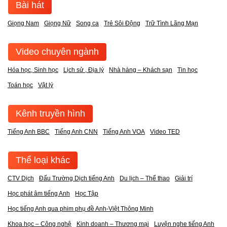
Bài hát
Giọng Nam
Giọng Nữ
Song ca
Trẻ Sôi Động
Trữ Tình Lãng Mạn
Video chuyên ngành
Hóa học, Sinh học
Lịch sử , Địa lý
Nhà hàng – Khách sạn
Tin học
Toán học
Vật lý
Kênh truyền hình
Tiếng Anh BBC
Tiếng Anh CNN
Tiếng Anh VOA
Video TED
Thể loại khác
CTV Dịch
Đấu Trường Dịch tiếng Anh
Du lịch – Thể thao
Giải trí
Học phát âm tiếng Anh
Học Tập
Học tiếng Anh qua phim phụ đề Anh-Việt Thông Minh
Khoa học – Công nghệ
Kinh doanh – Thương mại
Luyện nghe tiếng Anh