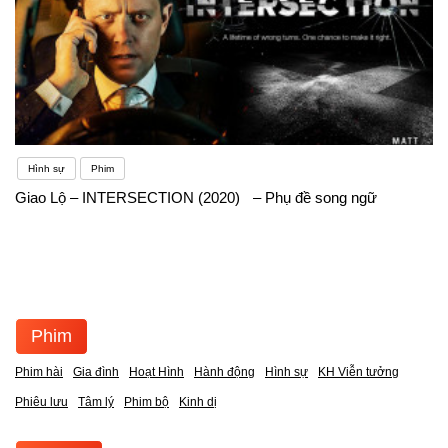
Hình sự
Phim
Giao Lộ – INTERSECTION (2020) – Phụ đề song ngữ
Phim
Phim hài
Gia đình
Hoạt Hình
Hành động
Hình sự
KH Viễn tưởng
Phiêu lưu
Tâm lý
Phim bộ
Kinh dị