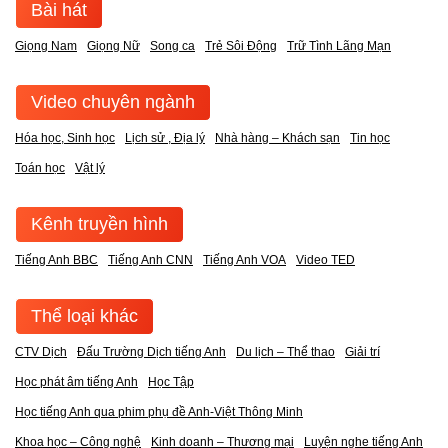
Bài hát
Giọng Nam
Giọng Nữ
Song ca
Trẻ Sôi Động
Trữ Tình Lãng Mạn
Video chuyên ngành
Hóa học, Sinh học
Lịch sử , Địa lý
Nhà hàng – Khách sạn
Tin học
Toán học
Vật lý
Kênh truyền hình
Tiếng Anh BBC
Tiếng Anh CNN
Tiếng Anh VOA
Video TED
Thể loại khác
CTV Dịch
Đấu Trường Dịch tiếng Anh
Du lịch – Thể thao
Giải trí
Học phát âm tiếng Anh
Học Tập
Học tiếng Anh qua phim phụ đề Anh-Việt Thông Minh
Khoa học – Công nghệ
Kinh doanh – Thương mại
Luyện nghe tiếng Anh