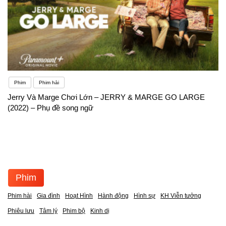
Phim
Phim hài
Jerry Và Marge Chơi Lớn – JERRY & MARGE GO LARGE
(2022) – Phụ đề song ngữ
Phim
Phim hài
Gia đình
Hoạt Hình
Hành động
Hình sự
KH Viễn tưởng
Phiêu lưu
Tâm lý
Phim bộ
Kinh dị