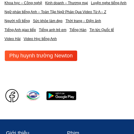
Khoa học – Công nghệ
Kinh doanh – Thương mại
Luyện nghe tiếng Anh
Ngữ pháp tiếng Anh – Toàn Tập Ngữ Pháp Qua Video Từ A – Z
Người nổi tiếng
Sức khỏe làm đẹp
Thời trang – Điện ảnh
Tiếng Anh giao tiếp
Tiếng anh trẻ em
Tiếng Hàn
Tin tức Quốc tế
Video Hài
Video Học tiếng Anh
Phụ huynh trường Newton
Giới thiệu
Phim