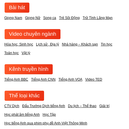
Bài hát
Giọng Nam
Giọng Nữ
Song ca
Trẻ Sôi Động
Trữ Tình Lãng Mạn
Video chuyên ngành
Hóa học, Sinh học
Lịch sử , Địa lý
Nhà hàng – Khách sạn
Tin học
Toán học
Vật lý
Kênh truyền hình
Tiếng Anh BBC
Tiếng Anh CNN
Tiếng Anh VOA
Video TED
Thể loại khác
CTV Dịch
Đấu Trường Dịch tiếng Anh
Du lịch – Thể thao
Giải trí
Học phát âm tiếng Anh
Học Tập
Học tiếng Anh qua phim phụ đề Anh-Việt Thông Minh