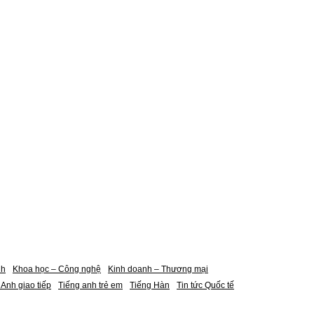
nh
Khoa học – Công nghệ
Kinh doanh – Thương mại
 Anh giao tiếp
Tiếng anh trẻ em
Tiếng Hàn
Tin tức Quốc tế