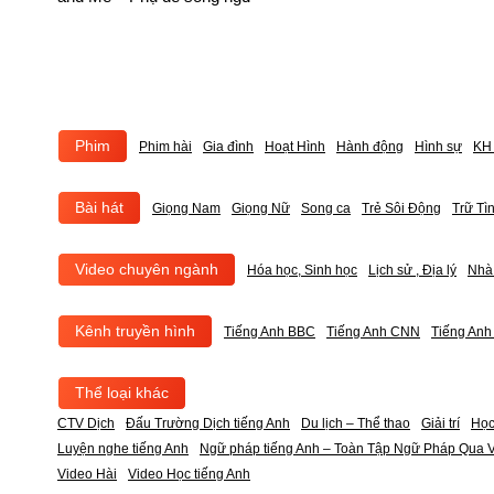
Phim
Phim hài
Gia đình
Hoạt Hình
Hành động
Hình sự
KH 
Bài hát
Giọng Nam
Giọng Nữ
Song ca
Trẻ Sôi Động
Trữ Tì
Video chuyên ngành
Hóa học, Sinh học
Lịch sử , Địa lý
Nhà
Kênh truyền hình
Tiếng Anh BBC
Tiếng Anh CNN
Tiếng An
Thể loại khác
CTV Dịch
Đấu Trường Dịch tiếng Anh
Du lịch – Thể thao
Giải trí
Học
Luyện nghe tiếng Anh
Ngữ pháp tiếng Anh – Toàn Tập Ngữ Pháp Qua V
Video Hài
Video Học tiếng Anh