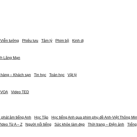
Viễn tưởng
Phiêu lưu
Tâm lý
Phim bộ
Kinh dị
nh Lãng Mạn
 hàng – Khách sạn
Tin học
Toán học
Vật lý
h VOA
Video TED
 phát âm tiếng Anh
Học Tập
Học tiếng Anh qua phim phụ đề Anh-Việt Thông Mi
ideo Từ A – Z
Người nổi tiếng
Sức khỏe làm đẹp
Thời trang – Điện ảnh
Tiếng