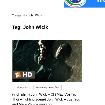
Trang chủ
»
John Wiclk
Tag:
John Wiclk
Thể loại khác
Thời trang - Điện ảnh
(trích phim) John Wick – Chỉ Mày Với Tao
Thôi – (fighting scene) John Wick – Just You
and Me – Phụ đề song ngữ