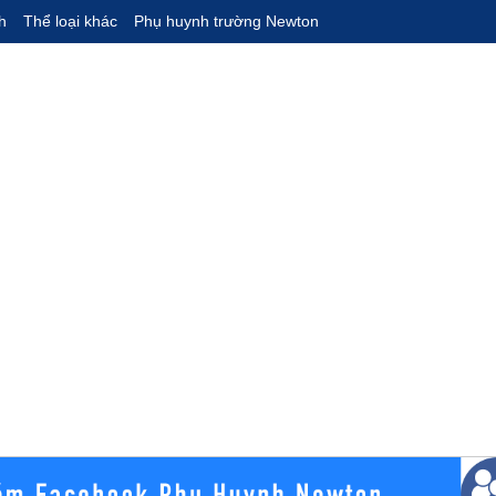
h
Thể loại khác
Phụ huynh trường Newton