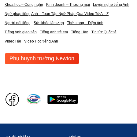
Khoa học – Công nghệ
Kinh doanh – Thương mại
Luyện nghe tiếng Anh
Ngữ pháp tiếng Anh – Toàn Tập Ngữ Pháp Qua Video Từ A – Z
Người nổi tiếng
Sức khỏe làm đẹp
Thời trang – Điện ảnh
Tiếng Anh giao tiếp
Tiếng anh trẻ em
Tiếng Hàn
Tin tức Quốc tế
Video Hài
Video Học tiếng Anh
Phụ huynh trường Newton