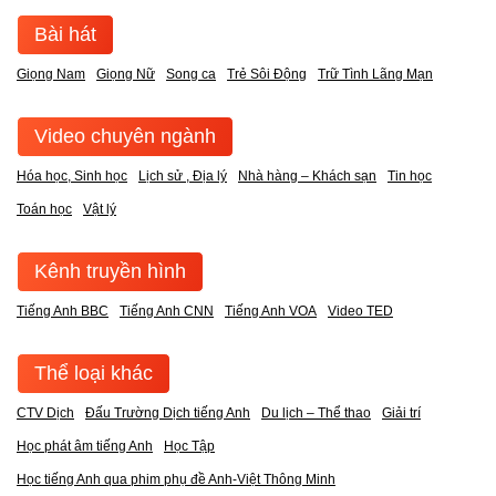
Bài hát
Giọng Nam
Giọng Nữ
Song ca
Trẻ Sôi Động
Trữ Tình Lãng Mạn
Video chuyên ngành
Hóa học, Sinh học
Lịch sử , Địa lý
Nhà hàng – Khách sạn
Tin học
Toán học
Vật lý
Kênh truyền hình
Tiếng Anh BBC
Tiếng Anh CNN
Tiếng Anh VOA
Video TED
Thể loại khác
CTV Dịch
Đấu Trường Dịch tiếng Anh
Du lịch – Thể thao
Giải trí
Học phát âm tiếng Anh
Học Tập
Học tiếng Anh qua phim phụ đề Anh-Việt Thông Minh