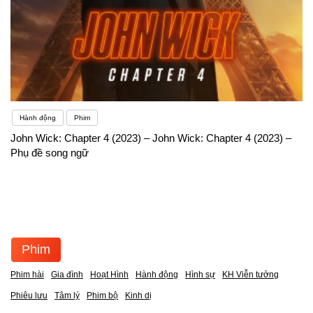
Hành động
Phim
John Wick: Chapter 4 (2023) – John Wick: Chapter 4 (2023) –
Phụ đề song ngữ
Phim
Phim hài
Gia đình
Hoạt Hình
Hành động
Hình sự
KH Viễn tưởng
Phiêu lưu
Tâm lý
Phim bộ
Kinh dị