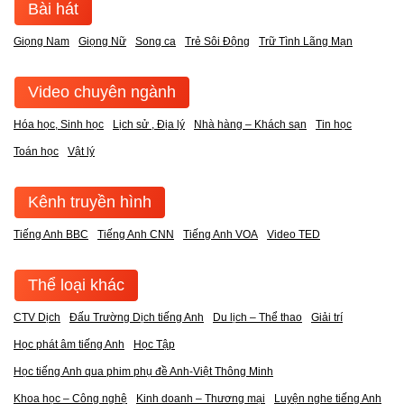
Bài hát
Giọng Nam
Giọng Nữ
Song ca
Trẻ Sôi Động
Trữ Tình Lãng Mạn
Video chuyên ngành
Hóa học, Sinh học
Lịch sử , Địa lý
Nhà hàng – Khách sạn
Tin học
Toán học
Vật lý
Kênh truyền hình
Tiếng Anh BBC
Tiếng Anh CNN
Tiếng Anh VOA
Video TED
Thể loại khác
CTV Dịch
Đấu Trường Dịch tiếng Anh
Du lịch – Thể thao
Giải trí
Học phát âm tiếng Anh
Học Tập
Học tiếng Anh qua phim phụ đề Anh-Việt Thông Minh
Khoa học – Công nghệ
Kinh doanh – Thương mại
Luyện nghe tiếng Anh