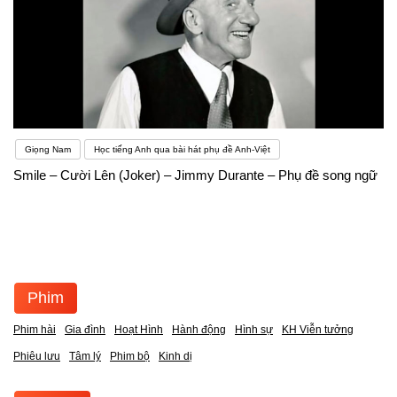
Giọng Nam
Học tiếng Anh qua bài hát phụ đề Anh-Việt
Smile – Cười Lên (Joker) – Jimmy Durante – Phụ đề song ngữ
Phim
Phim hài
Gia đình
Hoạt Hình
Hành động
Hình sự
KH Viễn tưởng
Phiêu lưu
Tâm lý
Phim bộ
Kinh dị