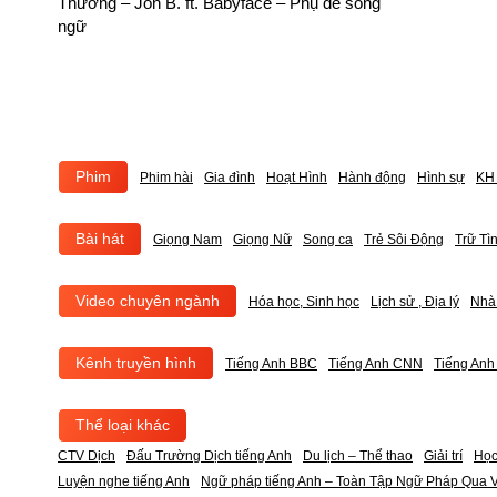
Thương – Jon B. ft. Babyface – Phụ đề song
ngữ
Phim
Phim hài
Gia đình
Hoạt Hình
Hành động
Hình sự
KH 
Bài hát
Giọng Nam
Giọng Nữ
Song ca
Trẻ Sôi Động
Trữ Tì
Video chuyên ngành
Hóa học, Sinh học
Lịch sử , Địa lý
Nhà
Kênh truyền hình
Tiếng Anh BBC
Tiếng Anh CNN
Tiếng An
Thể loại khác
CTV Dịch
Đấu Trường Dịch tiếng Anh
Du lịch – Thể thao
Giải trí
Học
Luyện nghe tiếng Anh
Ngữ pháp tiếng Anh – Toàn Tập Ngữ Pháp Qua V