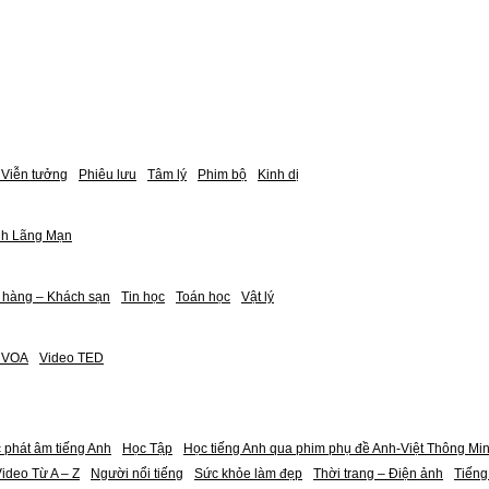
Viễn tưởng
Phiêu lưu
Tâm lý
Phim bộ
Kinh dị
nh Lãng Mạn
 hàng – Khách sạn
Tin học
Toán học
Vật lý
h VOA
Video TED
 phát âm tiếng Anh
Học Tập
Học tiếng Anh qua phim phụ đề Anh-Việt Thông Mi
ideo Từ A – Z
Người nổi tiếng
Sức khỏe làm đẹp
Thời trang – Điện ảnh
Tiếng