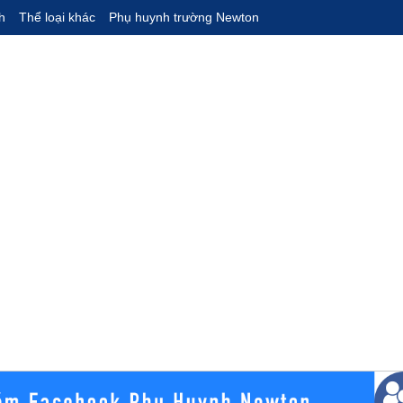
h
Thể loại khác
Phụ huynh trường Newton