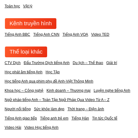
Toán học
Vật lý
Kênh truyền hình
Tiếng Anh BBC
Tiếng Anh CNN
Tiếng Anh VOA
Video TED
Thể loại khác
CTV Dịch
Đấu Trường Dịch tiếng Anh
Du lịch – Thể thao
Giải trí
Học phát âm tiếng Anh
Học Tập
Học tiếng Anh qua phim phụ đề Anh-Việt Thông Minh
Khoa học – Công nghệ
Kinh doanh – Thương mại
Luyện nghe tiếng Anh
Ngữ pháp tiếng Anh – Toàn Tập Ngữ Pháp Qua Video Từ A – Z
Người nổi tiếng
Sức khỏe làm đẹp
Thời trang – Điện ảnh
Tiếng Anh giao tiếp
Tiếng anh trẻ em
Tiếng Hàn
Tin tức Quốc tế
Video Hài
Video Học tiếng Anh