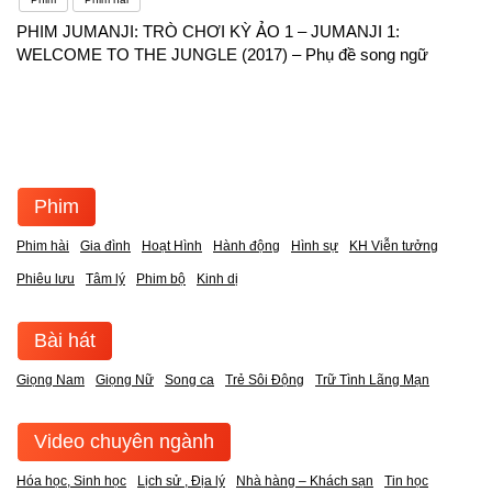
PHIM JUMANJI: TRÒ CHƠI KỲ ẢO 1 – JUMANJI 1:
WELCOME TO THE JUNGLE (2017) – Phụ đề song ngữ
Phim
Phim hài
Gia đình
Hoạt Hình
Hành động
Hình sự
KH Viễn tưởng
Phiêu lưu
Tâm lý
Phim bộ
Kinh dị
Bài hát
Giọng Nam
Giọng Nữ
Song ca
Trẻ Sôi Động
Trữ Tình Lãng Mạn
Video chuyên ngành
Hóa học, Sinh học
Lịch sử , Địa lý
Nhà hàng – Khách sạn
Tin học