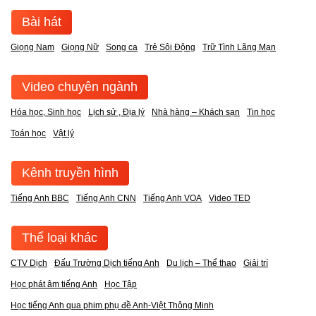
Bài hát
Giọng Nam
Giọng Nữ
Song ca
Trẻ Sôi Động
Trữ Tình Lãng Mạn
Video chuyên ngành
Hóa học, Sinh học
Lịch sử , Địa lý
Nhà hàng – Khách sạn
Tin học
Toán học
Vật lý
Kênh truyền hình
Tiếng Anh BBC
Tiếng Anh CNN
Tiếng Anh VOA
Video TED
Thể loại khác
CTV Dịch
Đấu Trường Dịch tiếng Anh
Du lịch – Thể thao
Giải trí
Học phát âm tiếng Anh
Học Tập
Học tiếng Anh qua phim phụ đề Anh-Việt Thông Minh