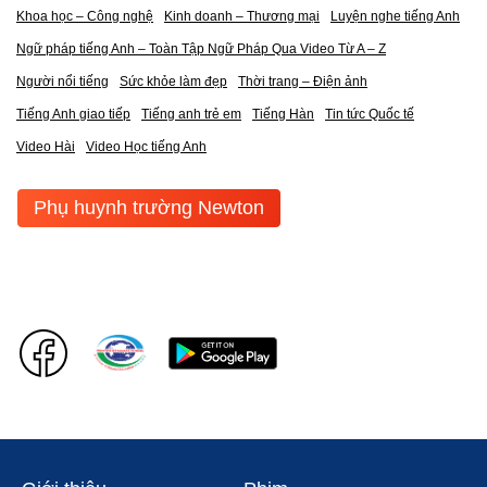
Khoa học – Công nghệ
Kinh doanh – Thương mại
Luyện nghe tiếng Anh
Ngữ pháp tiếng Anh – Toàn Tập Ngữ Pháp Qua Video Từ A – Z
Người nổi tiếng
Sức khỏe làm đẹp
Thời trang – Điện ảnh
Tiếng Anh giao tiếp
Tiếng anh trẻ em
Tiếng Hàn
Tin tức Quốc tế
Video Hài
Video Học tiếng Anh
Phụ huynh trường Newton