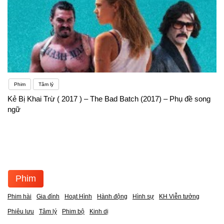
Phim
Tâm lý
Kẻ Bị Khai Trừ ( 2017 ) – The Bad Batch (2017) – Phụ đề song
ngữ
Phim
Phim hài
Gia đình
Hoạt Hình
Hành động
Hình sự
KH Viễn tưởng
Phiêu lưu
Tâm lý
Phim bộ
Kinh dị